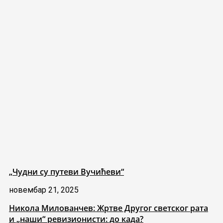
„Чудни су путеви Вучићеви“
новембар 21, 2025
Никола Милованчев: Жртве Другог светског рата
и „наши“ ревизионисти: до када?