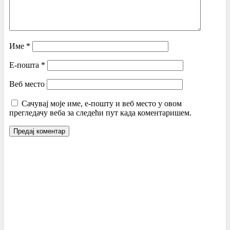
Име
*
Е-пошта
*
Веб место
Сачувај моје име, е-пошту и веб место у овом
прегледачу веба за следећи пут када коментаришем.