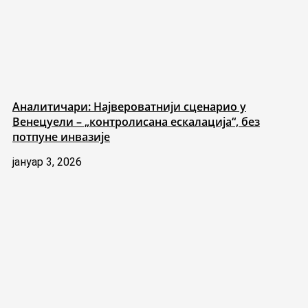
Аналитичари: Највероватнији сценарио у
Венецуели – „контролисана ескалација“, без
потпуне инвазије
јануар 3, 2026