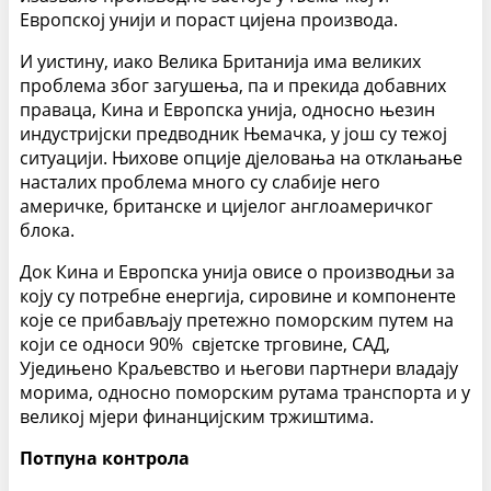
Европској унији и пораст цијена производа.
И уистину, иако Велика Британија има великих
проблема због загушења, па и прекида добавних
праваца, Кина и Европска унија, односно њезин
индустријски предводник Њемачка, у још су тежој
ситуацији. Њихове опције дјеловања на отклањање
насталих проблема много су слабије него
америчке, британске и цијелог англоамеричког
блока.
Док Кина и Европска унија овисе о производњи за
коју су потребне енергија, сировине и компоненте
које се прибављају претежно поморским путем на
који се односи 90% свјетске трговине, САД,
Уједињено Краљевство и његови партнери владају
морима, односно поморским рутама транспорта и у
великој мјери финанцијским тржиштима.
Потпуна контрола