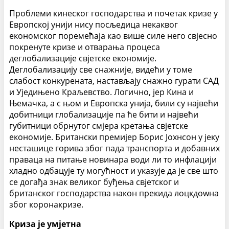
Проблеми кинеског господарства и почетак кризе у
Европској унији нису посљедица некаквог
економског поремећаја као више силе него свјесно
покренуте кризе и отварања процеса
деглобализације свјетске економије.
Деглобализацију све снажније, видећи у томе
слабост конкурената, настављају снажно гурати САД
и Уједињено Краљевство. Логично, јер Кина и
Њемачка, а с њом и Европска унија, били су највећи
добитници глобализације па ће бити и највећи
губитници обрнутог смјера кретања свјетске
економије. Британски премијер Борис Јохнсон у јеку
несташице горива због пада транспорта и добавних
праваца на питање новинара води ли то инфлацији
хладно одбацује ту могућност и указује да је све што
се догађа знак великог буђења свјетског и
британског господарства након прекида лоцкдоwна
због коронакризе.
Криза је умјетна