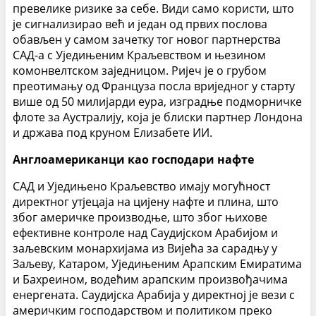
превелике ризике за себе. Види само користи, што
је сигнализирао већ и један од првих послова
обављен у самом зачетку тог новог партнерства
САД-а с Уједињеним Краљевством и њезином
комонвелтском заједницом. Ријеч је о грубом
преотимању од Француза посла вриједног у старту
више од 50 милијарди еура, изградње подморничке
флоте за Аустралију, која је блиски партнер Лондона
и држава под круном Елизабете ИИ.
Англоамериканци као господари нафте
САД и Уједињено Краљевство имају могућност
директног утјецаја на цијену нафте и плина, што
због америчке производње, што због њихове
ефективне контроле над Саудијском Арабијом и
заљевским монархијама из Вијећа за сарадњу у
Заљеву, Катаром, Уједињеним Арапским Емиратима
и Бахреином, водећим арапским произвођачима
енергената. Саудијска Арабија у директној је вези с
америчким господарством и политиком преко