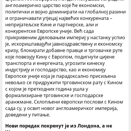
англоамеричко царство које ће економски,
политички и војно доминирати на глобалној разини
и ограничавати утјецај највећих конкурената –
непријатељске Кине и партнерске, али и
конкурентске Европске уније. Већ сада
прикривеним дјеловањем империј у настанку успио
је, искориштавајући јавноздравствену и економску
кризу, блокирати добавне правце и трговачке руте
које повезују Кину с Европом, подигнути цијене
транспорта и енергената, угрозити кинеску
индустрију и господарство, као и економију
Европске уније која је парадоксално присиљена
невољко се придружити трговинском рату с Кином
с којом је претходних година ушла у
формализиране трговинске и господарске
аранжмане. Склопљени европски послови с Кином
сада су, у освит новог англоамеричког империја,
доведени у питање.
Нови поредак покренут је из Лондона, а не