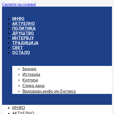
Скочите на садржај
ИНФО
АКТУЕЛНО
ПОЛИТИКА
ДРУШТВО
ИНТЕРВЈУ
ТРАДИЦИЈА
СВЕТ
ОСТАЛО
Бизнис
Историја
Култура
Слика дана
Видовдан.инфо ин Енглисх
ИНФО
АКТУЕЛНО