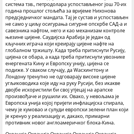
система тзв., петродолара успостављеног још 70-их
година прошлог стољећа за вријеме Ниxонова
предсједничког мандата. Тај је сустав и успостављен
не само у циљу осигурања сигурне опскрбе САД-а и
савезника нафтом, него и као механизам контроле
њезине цијене. Саудијска Арабија је један од
кључних играча који креирају цијене нафте на
глобалном тржишту. Када треба притиснути Русију,
цијена се обара, а када треба притиснути увознике
енергената Кину и Европску унију, цијена се
подиже. У сваком случају, да Wасхингтону и
Лондону тренутно не одговарају високе цијене
угљиководика које иду на руку Русији, без икакве
двојбе искористили би свој утјецај на арапске
произвођаче и рушили их. Овако, у невољама је
Европска унија којој пријети инфлацијска спирала,
чему је кумовао и сулуди европски зелени план који
је кренуо у реализацију и, дакако, примарни
противник новог англоамеричког блока-Кина.