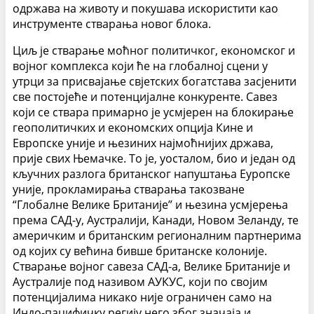
одржава на животу и покушава искористити као
инструменте стварања новог блока.
Циљ је стварање моћног политичког, економског и
војног комплекса који ће на глобалној сцени у
утрци за присвајање свјетских богатстава засјенити
све постојеће и потенцијалне конкуренте. Савез
који се ствара примарно је усмјерен на блокирање
геополитичких и економских опција Кине и
Европске уније и њезиних најмоћнијих држава,
прије свих Њемачке. То је, уосталом, био и један од
кључних разлога британског напуштања Еуропске
уније, прокламирања стварања такозване
“Глобалне Велике Британије” и њезина усмјерења
према САД-у, Аустралији, Канади, Новом Зеланду, те
америчким и британским регионалним партнерима
од којих су већина бивше британске колоније.
Стварање војног савеза САД-а, Велике Британије и
Аустралије под називом АУКУС, који по својим
потенцијалима никако није ограничен само на
Индо-пацифичку регију него због значаја и