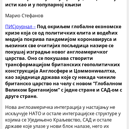
исти као и у популарној књизи
Марио Стефанов
ПИСјоурнал –
Под окриљем глобалне економске
кризе која се од политичких елита и водећих
медија покрива пандемијом коронавируса и
њезиних све очитијих посљедица назире се
покушај изградње новог англоамеричког
царства. Оно се покушава створити
трансформацијом британских геополитичких
конструкција Англосфере и Цоммонwеалтха,
као заједнице држава које су некада чиниле
британско царство на челу с новом “Глобалном
Великом Британијом” с једне стране и САД-ом с
друге стране.
Нова англоамеричка интеграција у настајању не
искључује НАТО и остале интеграцијске структуре у
којима се Уједињено Краљевство, САД и остале
државе које улазе у нови блок налазе, него их