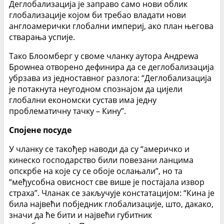
Деглобализација је заправо само нови облик
глобализације којом би требао владати нови
англоамерички глобални империј, ако план његова
стварања успије.
Тако Блоомберг у своме чланку аутора Андреwа
Броwнеа отворено дефинира да се деглобализација
убрзава из једноставног разлога: “Деглобализација
је потакнута неугодном спознајом да цијели
глобални економски сустав има једну
проблематичну тачку – Кину”.
Спојене посуде
У чланку се такођер наводи да су “америчко и
кинеско господарство били повезани ланцима
опскрбе на које су се обоје ослањали”, но та
“међусобна овисност све више је постајала извор
страха”. Чланак се закључује констатацијом: “Кина је
била највећи побједник глобализације, што, дакако,
значи да ће бити и највећи губитник