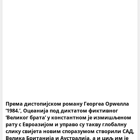
Према дистопијском роману Георгеа Орwелла
‘1984.’, Оцеанија под диктатом фиктивног
‘Великог брата’ у константном је измишљеном
рату с Евроазијом и управо су такву глобалну
слику свијета новим споразумом створили САД,
Велика Британија и Аустралија, а и циљ им је