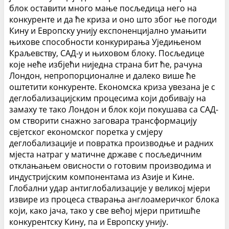
блок оставити много мање посљедица него на
конкуренте и да ће криза и оно што због ње погоди
Кину и Европску унију експоненцијално умањити
њихове способности конкурирања Уједињеном
Краљевству, САД-у и њиховом блоку. Посљедице
које неће избјећи ниједна страна бит ће, рачуна
Лондон, непропорционалне и далеко више ће
оштетити конкуренте. Економска криза увезана је с
деглобализацијским процесима који добивају на
замаху те тако Лондон и блок који покушава са САД-
ом створити снажно заговара трансформацију
свјетског економског поретка у смјеру
деглобализације и повратка производње и радних
мјеста натраг у матичне државе с посљедичним
отклањањем овисности о готовим производима и
индустријским компонентама из Азије и Кине.
Глобални удар антиглобализације у великој мјери
извире из процеса стварања англоамеричког блока
који, како јача, тако у све већој мјери притишће
конкурентску Кину, па и Европску унију.