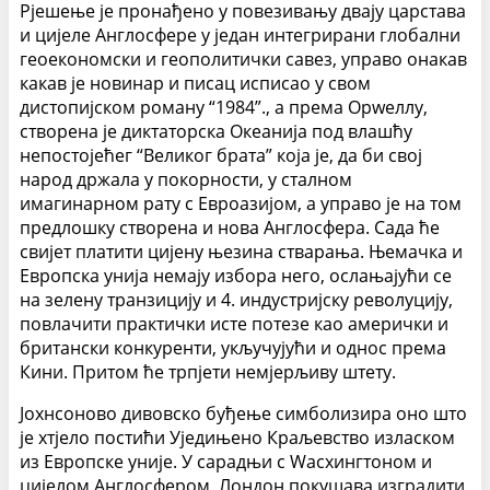
Рјешење је пронађено у повезивању двају царстава
и цијеле Англосфере у један интегрирани глобални
геоекономски и геополитички савез, управо онакав
какав је новинар и писац исписао у свом
дистопијском роману “1984”., а према Орwеллу,
створена је диктаторска Океанија под влашћу
непостојећег “Великог брата” која је, да би свој
народ држала у покорности, у сталном
имагинарном рату с Евроазијом, а управо је на том
предлошку створена и нова Англосфера. Сада ће
свијет платити цијену њезина стварања. Њемачка и
Европска унија немају избора него, ослањајући се
на зелену транзицију и 4. индустријску револуцију,
повлачити практички исте потезе као амерички и
британски конкуренти, укључујући и однос према
Кини. Притом ће трпјети немјерљиву штету.
Јохнсоново дивовско буђење симболизира оно што
је хтјело постићи Уједињено Краљевство изласком
из Европске уније. У сарадњи с Wасхингтоном и
цијелом Англосфером, Лондон покушава изградити