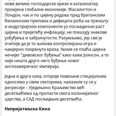
нове велике господарске кризе и катализатор
промјена глобалне економије. Wасхингтон и
Лондон, чак и по цијену редова пред британским
бензинским пумпама и дефицита роба на тржишту
и индустријских компоненти уз посљедични раст
цијена и пријетећу инфлацију, не показују знакове
узбуђења и забринутости. Разумљиво, јер све је
очитије да је то њихова контролирана игра и
намјерно покренута криза. Њоме се плаћа цијена
нечијег “дивовског буђења” како каже Јохнсон, а то
није ништа друго него буђење новог
англоамеричког империја.
Једна и друга сила, отприје повезане специјалним
односима у свим секторима, налазиле су се у
регресији – Уједињено Краљевство већ
десетљећима од пропасти свога колонијалног
царства, а САД посљедњих десетљећа.
Непријатељска Кина