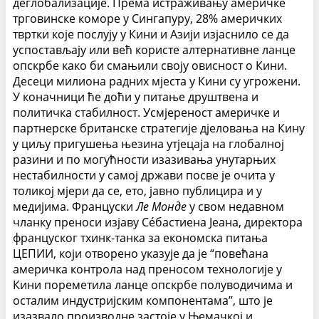
деглобализације. Према истраживању америчке
трговинске коморе у Сингапуру, 28% америчких
твртки које послују у Кини и Азији изјаснило се да
успостављају или већ користе алтернативне ланце
опскрбе како би смањили своју овисност о Кини.
Десеци милиона радних мјеста у Кини су угрожени.
У коначници ће доћи у питање друштвена и
политичка стабилност. Усмјереност америчке и
партнерске британске стратегије дјеловања на Кину
у циљу пригушења њезина утјецаја на глобалној
разини и по могућности изазивања унутарњих
нестабилности у самој држави посве је очита у
толикој мјери да се, ето, јавно публицира и у
медијима. Француски
Ле Монде
у свом недавном
чланку преноси изјаву Сéбастиена Јеана, директора
француског тхинк-танка за економска питања
ЦЕПИИ, који отворено указује да је “повећана
америчка контрола над преносом технологије у
Кини пореметила ланце опскрбе полуводичима и
осталим индустријским компонентама”, што је
изазвало производне застоје у Њемачкој и