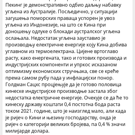
Пекинг је демонстративно одбио даљњу набавку
угљена из Аустралије. Посљедично, у ситуацији
загушења поморских праваца успорен је увоз
угљена из Индонезије, на што се Кина при
доношењу одлуке о блокади аустралског угљена
ослањала. Недостатак угљена зауставио је
производњу електричне енергије коју Кина добива
углавном из термоелектрана. Цијене вртоглаво
расту, како енергената, тако и готових производа и
индустријских компоненти и упркос исказаном
оптимизму економских стручњака, све се креће
према самом рубу пада у инфлацијски понор.
Голдман Сацхс процјењује да је готово половица
кинеске индустријске производње застала због
недостатка електричне енергије. Очекује се да ће то
кинеску државу коштати 0,4 постотна бода раста
током 2021. године, што је наизглед мало, али када
је ријеч о Кини и њезину господарству, онда је
ријеч о категорији великих бројева, па 0,4 % значи
милијарде долара.