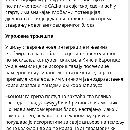
политичке тежине САД-а на свјетској сцени већ у
старту има значајан глобални потенцијал
дјеловања – тек је један од првих корака према
стварању новог англоамеричког блока.
Угрожена тржишта
У циљу стварања нове интеграције и њезина
етаблирања на глобалној сцени те посљедичног
потискивања конкурентских сила Кине и Европске
уније немилице се искориштавају посљедице
намјерно индуциране економске кризе, која се
приказује колатералним учинком јавноздравствене
кризе изазване пандемијом коронавируса.
Економска криза поступно захваћа сва велика
господарства, укључујући и британско и америчко.
Но, нови англоамерички блок у настајању, иако и
сам погођен, ослања се на економску кризу и
покушава је искористити за своје циљеве на темељу
јасне калкулације да ће криза на англоамерички