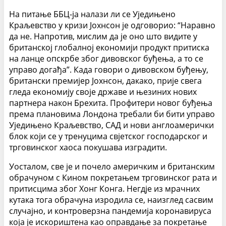
На питање ББЦ-ја налази ли се Уједињено
Краљевство у кризи Јохнсон је одговорио: “Наравно
да не. Напротив, мислим да је оно што видите у
британској глобалној економији продукт притиска
на ланце опскрбе због дивовског буђења, а то се
управо догађа”. Када говори о дивовском буђењу,
британски премијер Јохнсон, дакако, прије свега
гледа економију своје државе и њезиних нових
партнера након Бреxита. Профитери новог буђења
према плановима Лондона требали би бити управо
Уједињено Краљевство, САД и нови англоамерички
блок који се у тренуцима свјетског господарског и
трговинског хаоса покушава изградити.
Уосталом, све је и почело америчким и британским
обрачуном с Кином покретањем трговинског рата и
притисцима због Хонг Конга. Негдје из мрачних
кутака тога обрачуна изродила се, наизглед сасвим
случајно, и контроверзна пандемија коронавируса
која је искориштена као оправдање за покретање