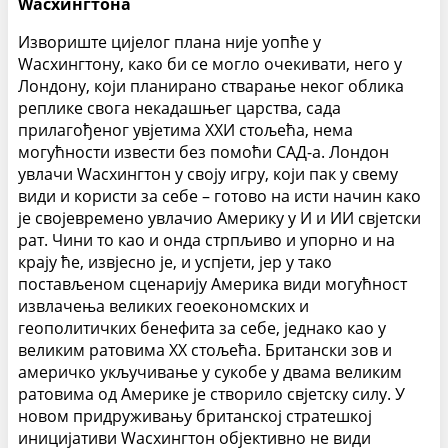
Wасхингтона
Извориште цијелог плана није уопће у
Wасхингтону, како би се могло очекивати, него у
Лондону, који планирано стварање неког облика
реплике свога некадашњег царства, сада
прилагођеног увјетима XXИ стољећа, нема
могућности извести без помоћи САД-а. Лондон
увлачи Wасхингтон у своју игру, који пак у свему
види и користи за себе – готово на исти начин како
је својевремено увлачио Америку у И и ИИ свјетски
рат. Чини то као и онда стрпљиво и упорно и на
крају ће, извјесно је, и успјети, јер у тако
постављеном сценарију Америка види могућност
извлачења великих геоекономских и
геополитичких бенефита за себе, једнако као у
великим ратовима XX стољећа. Британски зов и
америчко укључивање у сукобе у двама великим
ратовима од Америке је створило свјетску силу. У
новом придруживању британској стратешкој
иницијативи Wасхингтон објективно не види