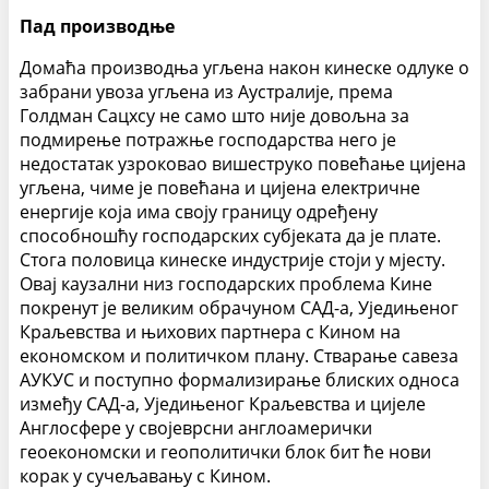
Пад производње
Домаћа производња угљена након кинеске одлуке о
забрани увоза угљена из Аустралије, према
Голдман Сацхсу не само што није довољна за
подмирење потражње господарства него је
недостатак узроковао вишеструко повећање цијена
угљена, чиме је повећана и цијена електричне
енергије која има своју границу одређену
способношћу господарских субјеката да је плате.
Стога половица кинеске индустрије стоји у мјесту.
Овај каузални низ господарских проблема Кине
покренут је великим обрачуном САД-а, Уједињеног
Краљевства и њихових партнера с Кином на
економском и политичком плану. Стварање савеза
АУКУС и поступно формализирање блиских односа
између САД-а, Уједињеног Краљевства и цијеле
Англосфере у својеврсни англоамерички
геоекономски и геополитички блок бит ће нови
корак у сучељавању с Кином.