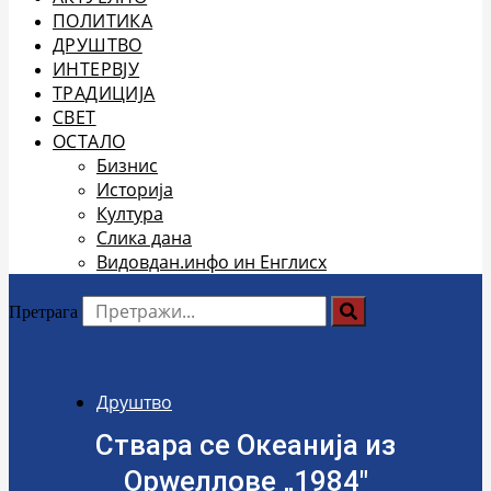
ПОЛИТИКА
ДРУШТВО
ИНТЕРВЈУ
ТРАДИЦИЈА
СВЕТ
ОСТАЛО
Бизнис
Историја
Култура
Слика дана
Видовдан.инфо ин Енглисх
Претрага
Друштво
Ствара се Океанија из
Орwеллове „1984″