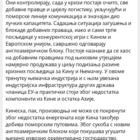
Они контролирају, сада у кризи постаје очито, све
добавне правце и цијелу логистику, укључујући и
поморске линије комуникација и значајан дио
лучких капацитета. Садашња ситуација загушења и
блокаде добавних праваца, иако и сами трпе
посљедице у конкурентској игри с Кином и
Европском унијом, савршено одговарају
англоамеричком блоку. Постоје назнаке да се хаос
на добавним правцима под њиховим утјецајем
намјерно продужава у циљу подизања разине
кризних посљедица за Кину и Њемачку. У овоме
тренутку њемачка индустрија и с њом увезана
индустријска инфраструктура других држава
чланица ЕУ-а практички стоји због недостатка
компоненти из Кине и остатка Азије.
Кинеска, пак, производња не може се покренути
због недостатка енергената које Кина такођер
добива поморским путовима. Због сукоба с новим
англоамеричким блоком који покушава угушити
њезино извозно оријентирано господарство,