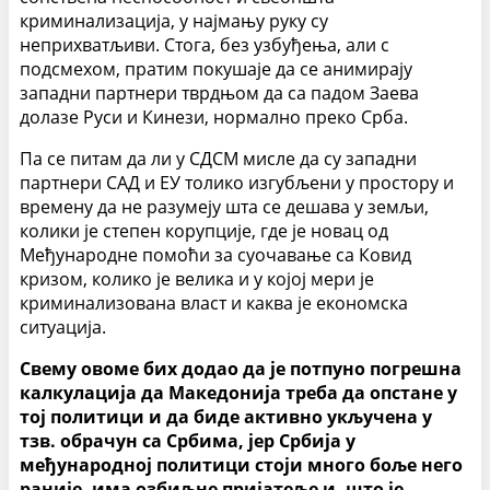
криминализација, у најмању руку су
неприхватљиви. Стога, без узбуђења, али с
подсмехом, пратим покушаје да се анимирају
западни партнери тврдњом да са падом Заева
долазе Руси и Кинези, нормално преко Срба.
Па се питам да ли у СДСМ мисле да су западни
партнери САД и ЕУ толико изгубљени у простору и
времену да не разумеју шта се дешава у земљи,
колики је степен корупције, где је новац од
Међународне помоћи за суочавање са Ковид
кризом, колико је велика и у којој мери је
криминализована власт и каква је економска
ситуација.
Свему овоме бих додао да је потпуно погрешна
калкулација да Македонија треба да опстане у
тој политици и да биде активно укључена у
тзв. обрачун са Србима, јер Србија у
међународној политици стоји много боље него
раније, има озбиљне пријатеље и, што је