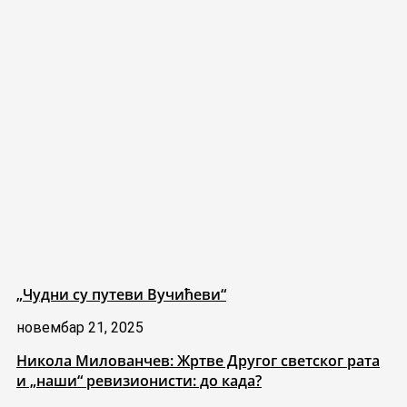
„Чудни су путеви Вучићеви“
новембар 21, 2025
Никола Милованчев: Жртве Другог светског рата
и „наши“ ревизионисти: до када?