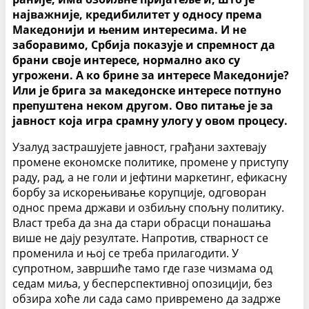
најважније, кредибилитет у односу према
Македонији и њеним интересима. И не
заборавимо, Србија показује и спремност да
брани своје интересе, нормално ако су
угрожени. А ко брине за интересе Македоније?
Или је брига за македонске интересе потпуно
препуштена неком другом. Ово питање је за
јавност која игра срамну улогу у овом процесу.
Узалуд застрашујете јавност, грађани захтевају
промене економске политике, промене у приступу
раду, рад, а не голи и јефтини маркетинг, ефикасну
борбу за искорењивање корупције, одговоран
однос према држави и озбиљну спољну политику.
Власт треба да зна да стари обрасци понашања
више не дају резултате. Напротив, стварност се
променила и њој се треба прилагодити. У
супротном, завршиће тамо где газе чизмама од
седам миља, у бесперспективној опозицији, без
обзира хоће ли сада само привремено да задрже