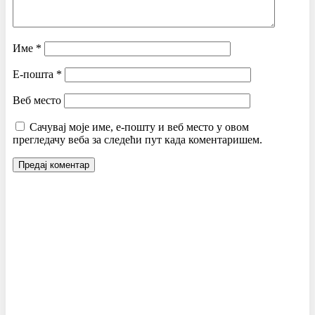
Име
*
Е-пошта
*
Веб место
Сачувај моје име, е-пошту и веб место у овом
прегледачу веба за следећи пут када коментаришем.