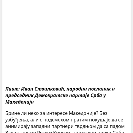
Пише: Иван Стоилковић, народни посланик и
председник Демократске партије Срба у
Македонији
Брине ли неко за интересе Македоније? Без
узбуђења, али с подсмехом пратим покушаје да се
анимирају западни партнери тврдњом да са падом
Заева долазе Руси и Кинези, нормално преко Срба.