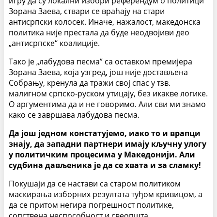
игру да су локални избори референдум о политици
Зорана Заева, ствари се враћају на стари
антисрпски колосек. Иначе, нажалост, македонска
политика није престала да буде неодвојиви део
„антисрпске“ коалиције.
Тако је „лабудова песма” са оставком премијера
Зорана Заева, која узгред, још није достављена
Собрању, кренула да тражи свој спас у тзв.
малигном српско-руском утицају, без икакве логике.
О аргументима да и не говоримо. Али сви ми знамо
како се завршава лабудова песма.
Да још једном констатујемо, иако то и врапци
знају, да западни партнери имају кључну улогу
у политичким процесима у Македонији. Али
судбина дављеника је да се хвата и за сламку!
Покушаји да се настави са старом политиком
маскирања изборних резултата туђом кривицом, а
да се притом негира погрешност политике,
сопствена неспособност и свеопшта