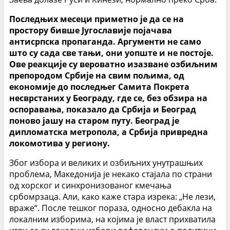
Последњих месеци приметно је да се на
простору бивше Југославије појачава
антисрпска пропаганда. Аргументи не само
што су сада све тањи, они уопште и не постоје.
Ове реакције су вероватно изазване озбиљним
препородом Србије на свим пољима, од
економије до последњег Самита Покрета
несврстаних у Београду, где се, без обзира на
оспоравања, показало да Србија и Београд
поново јашу на старом путу. Београд је
дипломатска метропола, а Србија привредна
локомотива у региону.
Због избора и великих и озбиљних унутрашњих
проблема, Македонија је некако стајала по страни
од хорског и синхронизованог кмечања
србомрзаца. Али, како каже стара изрека: „Не лези,
враже“. После тешког пораза, односно дебакла на
локалним изборима, на којима је власт прихватила