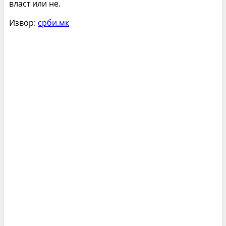
власт или не.
Извор:
срби.мк