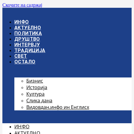
Скочите на садржај
ИНФО
АКТУЕЛНО
ПОЛИТИКА
ДРУШТВО
ИНТЕРВЈУ
ТРАДИЦИЈА
СВЕТ
ОСТАЛО
Бизнис
Историја
Култура
Слика дана
Видовдан.инфо ин Енглисх
ИНФО
АКТУЕЛНО