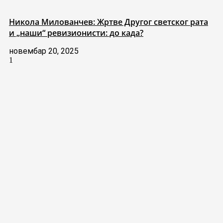
Никола Милованчев: Жртве Другог светског рата
и „наши“ ревизионисти: до када?
новембар 20, 2025