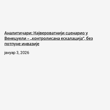
Аналитичари: Највероватнији сценарио у
Венецуели – „контролисана ескалација“, без
потпуне инвазије
јануар 3, 2026