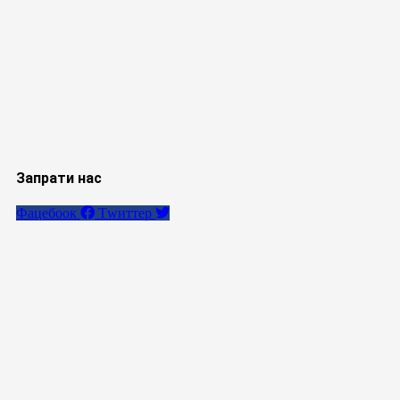
Запрати нас
Фацебоок
Тwиттер