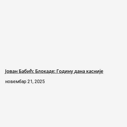
Јован Бабић: Блокаде: Годину дана касније
новембар 21, 2025