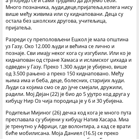
а упоредо се и сами трудимо да дођемо себи.
Много познаника, људи,деце,пријатеља,колега нису
више међу живима или су киднаповани. Деца су
остала без школских другова, учитељица,
пријатеља.
Разреди су преполовљени Ешкол је мала општина
уз Газу. Око 12.000 људи и већина се лично и
познаје. Сви имају неког кога су изгубили. Или ко је
киднапован од стране Хамаса и исламског џихада и
одведен у Газу. Преко 1.300 људи је убијено, више
од 3.500 рањено а преко 150 киднаповано. Међу
њима има и беба, деце, болесних, старијих људи.
Људи са којима смо се до јуче смејали, дружили,
радили. Мој Дејан (22) је био до 5 ујутро код друга у
кибуцу Нир Оз чија породица је у 6 и 30 убијена.
Родитељи Мијиног (26) дечка код кога је много пута
преспавала су убијени у кибуцу Натив Хасара. Миа
је тренутно у Африци, где волонтира, а кад се врати
биће мобилисана. Моја Даниел (16.5) се преко