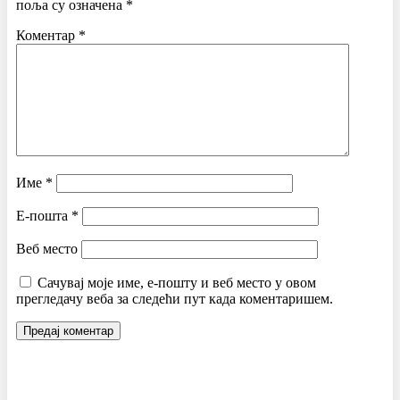
поља су означена
*
Коментар
*
Име
*
Е-пошта
*
Веб место
Сачувај моје име, е-пошту и веб место у овом
прегледачу веба за следећи пут када коментаришем.