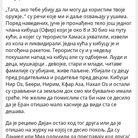
„Тата, ако тебе убију да ли могу да користим твоје
оружје..“ су речи које ми и даље оѕвањају у ушима.
Поред наведених, јуче је пронађено тело још једног
члана кибуца (Офир) који је око 8 и 30 био на путу
кући, а којег су терористи Хамаса ухватили, извели
из кола и ликвидирали. Једна кућа у кибуцу је и
погођена ракетом. Терористи су и у недељу
покушали напад на кибуц али су одбијени. Људи и
деца, мушкарци , девојке, стари и млади, читаве
фамилије су убијане, живе паљене. Убијали су децу
пред родитељима и родитеље пред децом. Кибуци
Нир Оз, Беери, Нирим, Кфар Аза, Нахал Оз и остали
су срављени са земљом док смо ми буквално имали
среће. Не желим да помислим ста би нам се десило
да је Еран отишао мало касније да види ста се
дешава.
Да је рецимо Дејан остао код тог друга или да је
отишао на журку на којој се десио покољ. Да су
Даниел или Миа одлучили да преспавају код друга/