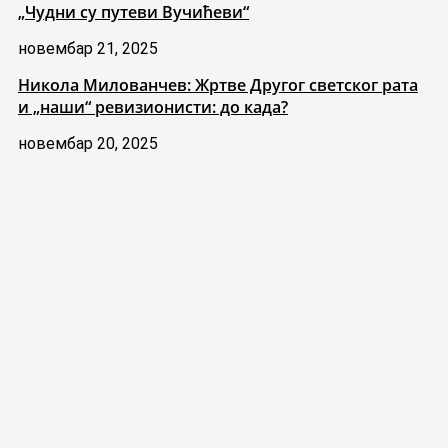
„Чудни су путеви Вучићеви“
новембар 21, 2025
Никола Милованчев: Жртве Другог светског рата
и „наши“ ревизионисти: до када?
новембар 20, 2025