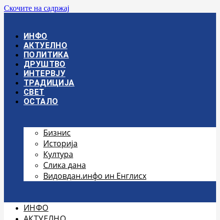
Скочите на садржај
ИНФО
АКТУЕЛНО
ПОЛИТИКА
ДРУШТВО
ИНТЕРВЈУ
ТРАДИЦИЈА
СВЕТ
ОСТАЛО
Бизнис
Историја
Култура
Слика дана
Видовдан.инфо ин Енглисх
ИНФО
АКТУЕЛНО