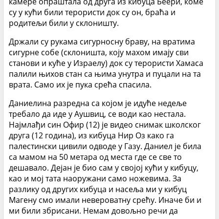
камере опраштала од друга из кибуца Беери, коме
су у кући били терористи док су он, браћа и
родитељи били у склоништу.
Држали су рукама сигурносну браву, на вратима
сигурне собе (склоништа, коју махом имају сви
станови и куће у Израелу) док су терористи Хамаса
палили њихов стан са њима унутра и пуцали на та
врата. Само их је пука срећа спасила.
Даниелина разредна са којом је идуће недеље
требало да иде у Аушвиц, се води као нестала.
Најмлађи син Офир (12) је видео снимак школског
друга (12 година), из кибуца Нир Оз како га
палестински цивили одводе у Газу. Даниел је била
са мамом на 50 метара од места где се све то
дешавало. Дејан је био сам у својој кући у кибуцу,
као и мој тата наоружани само ножевима. За
разлику од других кибуца и насеља ми у кибуц
Магену смо имали невероватну срећу. Иначе би и
ми били збрисани. Немам довољно речи да