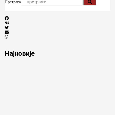
Претрага
Најновије