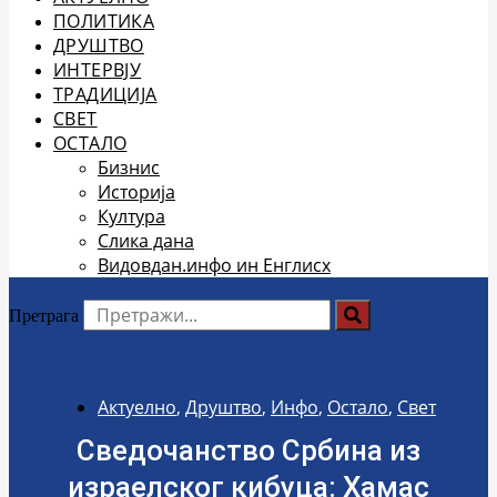
ПОЛИТИКА
ДРУШТВО
ИНТЕРВЈУ
ТРАДИЦИЈА
СВЕТ
ОСТАЛО
Бизнис
Историја
Култура
Слика дана
Видовдан.инфо ин Енглисх
Претрага
Актуелно
,
Друштво
,
Инфо
,
Остало
,
Свет
Сведочанство Србина из
израелског кибуца: Хамас