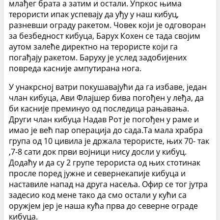
млађег брата а затим и остали. Упркос њима
терористи ипак успевају да уђу у наш кибуц,
разневши ограду ракетом. Човек који је одговоран
за безбедност кибуца, Барух Кохен се тада својим
аутом залеће директно на терористе који га
погађају ракетом. Баруху је услед задобијених
повреда касније ампутирана нога.
У унакрсној ватри покушавајући да га избаве, један
члан кибуца, Ави Флајшер бива погођен у леђа, да
би касније преминуо од последица рањавања.
Други члан кибуца Надав Рот је погођен у раме и
имао је већ пар операција до сада.Та мала храбра
група од 10 цивила је држала терористе, њих 70- так
,7-8 сати док први војници нису досли у кибуц.
Додаћу и да су 2 групе терориста од њих стотинак
просле поред јужне и севернекапије кибуца и
наставиле напад на друга насеља. Офир се тог јутра
задесио код мене тако да смо остали у кући са
оружјем јер је наша кућа прва до северне ограде
кибуца.