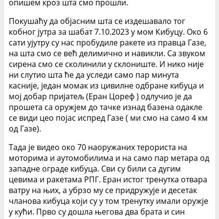
опишем кроз шта смо прошли.
Покушаћу да објасним шта се издешавало тог
кобног јутра за шабат 7.10.2023 у мом Кибуцу. Око 6
сати ујутру су нас пробудиле ракете из правца Газе,
на шта смо се већ делимично и навикли. Са звуком
сирена смо се сколинили у склониште. И нико није
ни слутио шта ће да уследи само пар минута
касније, један момак из цивилне одбране кибуца и
мој добар пријатељ (Еран Цореф ) одлучио је да
прошета са оружјем до тачке изнад базена одакле
се види цео појас испред Газе ( ми смо на само 4 км
од Газе).
Тада је видео око 70 наоружаних терориста на
моторима и аутомобилима и на само пар метара од
западне ограде кибуца. Сви су били са дугим
цевима и ракетама РПГ. Еран истог тренутка отвара
ватру на њих, а убрзо му се придружује и десетак
чланова кибуца који су у том тренутку имали оружје
у кући. Прво су дошла његова два брата и син