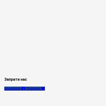
Запрати нас
Фацебоок
Тwиттер