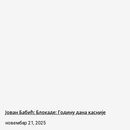
Јован Бабић: Блокаде: Годину дана касније
новембар 21, 2025