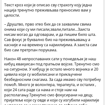
Текст кроз који је описао сву страхоту коју једна
нација тренутно преживљава преносимо вам у
целости.
– Друштво, прво хтео бих да се захвалим свима
онима који су ми писали,звали,питали…Заиста
нисам могао да одговарам, и да пишем било шта.
Сав фокус је буквално био на преживљавању а
касније и на времену са најмилијима. А заиста сам
био сам претрпан порукама.
Након 48 непроспаваних сати у понедељак је наш
кибуц евакуисан под пратњом војске. Тренутно смо
на сигурном. У кибуцу је остало много војника и 20
цивила који су мобилисани и прикључени
безбедносним снагама. За сада имамо сву потребну
помоћ. Много је волонтера, терапеута, и осталих ,
који 24 сата раде са нама и стоје нам на
располагању.Тренутно смо фокусирани на децу,
пријатеље који су овде и који су изгубили најмилије