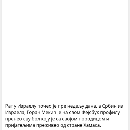
Рат у Израелу почео је пре недељу дана, а Србин из
Израела, Горан Мекић је на свом Фејсбук профилу
пренео сву бол коју је са својом породицом и
пријатељима преживео од стране Хамаса.