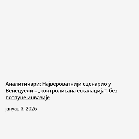
Аналитичари: Највероватнији сценарио у
Венецуели – „контролисана ескалација“, без
потпуне инвазије
јануар 3, 2026