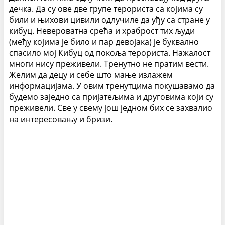
дечка. Да су ове две групе терориста са којима су
били и њихови цивили одлучиле да уђу са стране у
кибуц. Невероватна срећа и храброст тих људи
(међу којима је било и пар девојака) је буквално
спасило мој Кибуц од покоља терориста. Нажалост
многи нису преживели. Тренутно не пратим вести.
Желим да децу и себе што мање излажем
информацијама. У овим тренутцима покушавамо да
будемо заједно са пријатељима и друговима који су
преживели. Све у свему још једном бих се захвалио
на интересовању и бризи.