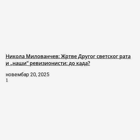
Никола Милованчев: Жртве Другог светског рата
и „наши“ ревизионисти: до када?
новембар 20, 2025