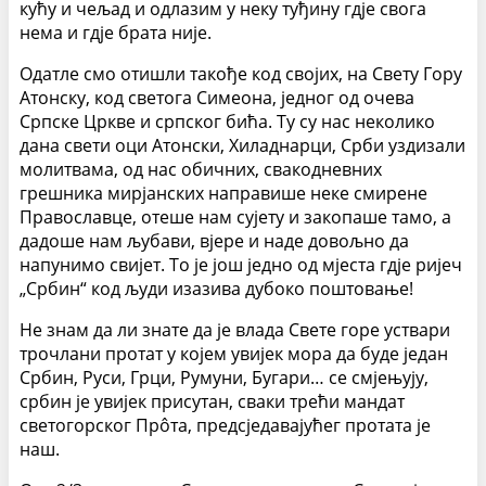
кућу и чељад и одлазим у неку туђину гдје свога
нема и гдје брата није.
Одатле смо отишли такође код својих, на Свету Гору
Атонску, код светога Симеона, једног од очева
Српске Цркве и српског бића. Ту су нас неколико
дана свети оци Атонски, Хиладнарци, Срби уздизали
молитвама, од нас обичних, свакодневних
грешника мирјанских направише неке смирене
Православце, отеше нам сујету и закопаше тамо, а
дадоше нам љубави, вјере и наде довољно да
напунимо свијет. То је још једно од мјеста гдје ријеч
„Србин“ код људи изазива дубоко поштовање!
Не знам да ли знате да је влада Свете горе уствари
трочлани протат у којем увијек мора да буде један
Србин, Руси, Грци, Румуни, Бугари… се смјењују,
србин је увијек присутан, сваки трећи мандат
светогорског Прôта, предсједавајућег протата је
наш.