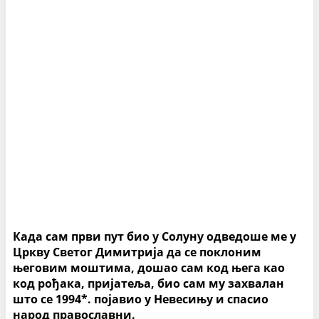
Када сам први пут био у Солуну одведоше ме у
Цркву Светог Димитрија да се поклоним
његовим моштима, дошао сам код њега као
код рођака, пријатеља, био сам му захвалан
што се 1994*. појавио у Невесињу и спасио
народ православни.