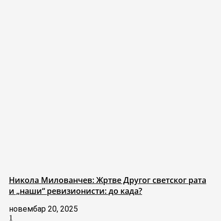
Никола Милованчев: Жртве Другог светског рата
и „наши“ ревизионисти: до када?
новембар 20, 2025