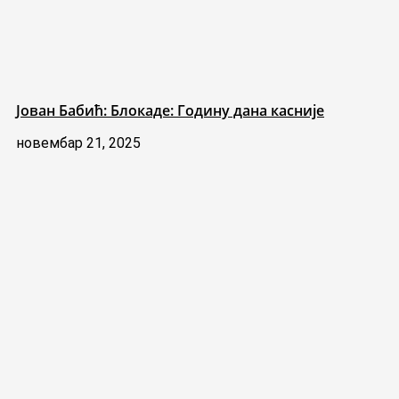
Јован Бабић: Блокаде: Годину дана касније
новембар 21, 2025