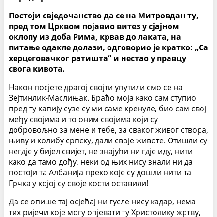
Постоји свједочанство да се на Митровдан ту,
пред том Црквом појавио витез у сјајном
оклопу из доба Рима, крвав до лаката, на
питање одакле долази, одговорио је кратко: „Са
херцеговачког ратишта“ и нестао у правцу
свога кивота.
Након посјете драгој својти упутили смо се на
Зејтинлик-Маслињак. Браћо моја како сам ступио
пред ту капију сузе су ми саме кренуле, био сам свој
међу својима и то оним својима који су
добровољно за мене и тебе, за сваког живог створа,
њиву и колибу српску, дали своје животе. Отишли су
негдје у бијел свијет, не знајући ни гдје иду, нити
како да тамо дођу, неки од њих нису знали ни да
постоји та Албанија преко које су дошли нити та
Грчка у којој су своје кости оставили!
Да се опише тај осјећај ни гусле нису кадар, нема
тих ријечи које могу опјевати ту Христолику жртву,