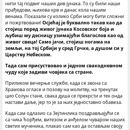
нити тај подвиг наших див јунака. То су били наши
прађедови, њихова крв и данас кола нашим
венама. Показали су колико Срби могу бити сложни
и пожртвовани!
Осјећај је буквално такав као да
стојиш поред живог јунака Косовског боја и
љубиш му десницу узимајући благослов као од
живог свеца! Само јачи, стојиш ногама на
земљи, на тој Србији у сред Грчке, а душом си у
Царству Небеском.
Тада сам присуствовао и једном свакодневном
чуду које задиви човјека са стране.
Приликом вечерње службе, када се звона са
Храмова огласе и позову на молитву, на тренутак
цио Солун стане, свака душа се прекрсти и тек онда
настави даље, јер то је за њих једноставно обавеза.
Када сам одлазио са Зејтинлика поздрављајући се
са чика Ђорђем, витезом и анђелом чуваром наших
светих мученика, плакао сам као да остављам своју