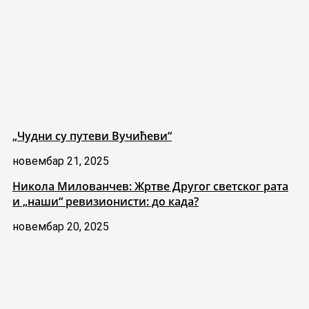
„Чудни су путеви Вучићеви“
новембар 21, 2025
Никола Милованчев: Жртве Другог светског рата
и „наши“ ревизионисти: до када?
новембар 20, 2025