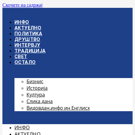
Скочите на садржај
ИНФО
АКТУЕЛНО
ПОЛИТИКА
ДРУШТВО
ИНТЕРВЈУ
ТРАДИЦИЈА
СВЕТ
ОСТАЛО
Бизнис
Историја
Култура
Слика дана
Видовдан.инфо ин Енглисх
ИНФО
АКТУЕЛНО