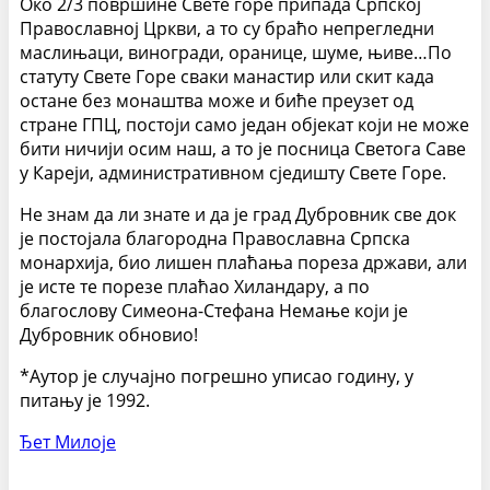
Око 2/3 површине Свете горе припада Српској
Православној Цркви, а то су браћо непрегледни
маслињаци, виногради, оранице, шуме, њиве…По
статуту Свете Горе сваки манастир или скит када
остане без монаштва може и биће преузет од
стране ГПЦ, постоји само један објекат који не може
бити ничији осим наш, а то је посница Светога Саве
у Кареји, административном сједишту Свете Горе.
Не знам да ли знате и да је град Дубровник све док
је постојала благородна Православна Српска
монархија, био лишен плаћања пореза држави, али
је исте те порезе плаћао Хиландару, а по
благослову Симеона-Стефана Немање који је
Дубровник обновио!
*Аутор је случајно погрешно уписао годину, у
питању је 1992.
Ђет Милоје