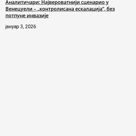
Аналитичари: Највероватнији сценарио у
Венецуели – „контролисана ескалација“, без
потпуне инвазије
јануар 3, 2026