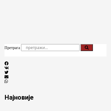
Претрага
Најновије