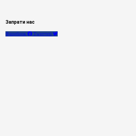
Запрати нас
Фацебоок
Тwиттер