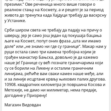
презими.“ Ове реченица много више говори о
реалном стању на Космету, а и рецепт је за период
живота до тренутка када Хајдуци требају да васкрсну
у Устанике.
Срби широм света не требају да падају на причу о
шверцу, јер је само још један од покушаја бацања
љаге на Космет, попут оних фраза „шта ми имамо
доле“ или „не знамо ни где су границе“. Макар нам у
руци остала само три камена тробојна којим је
грађен манастир Бањска, довољно је да кажемо
наше је! Границе су већ познате граничарима који
су се борили на Ликену и осталим граничним
линијама, рећиће вам сваки камен наше међе, али
и за линије исцртане крвљу њихових палих другова.
10908. квадратних километра је површина Косова и
Метохије, не дамо ни милиметар, нема предаје,
догодине у Призрену!
Магазин Видовдан