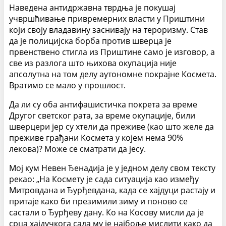
Наведена антидржавна тврдња је покушај
учвршћивање привремерних власти у Приштини
који своју владавину заснивају на тероризму. Став
да је полицијска борба против шверца је
првенствено стигла из Приштине само је изговор, а
све из разлога што њихова окупација није
апсолутна на том делу аутономне покрајне Космета.
Вратимо се мало у прошлост.
Да ли су оба антифашистичка покрета за време
Другог светског рата, за време окупације, били
шверцери јер су хтели да преживе (као што желе да
преживе грађани Космета у којем нема 90%
лекова)? Може се сматрати да јесу.
Мој кум Невен Ђенадија је у једном делу свом тексту
рекао: „На Космету је сада ситуација као између
Митровдана и Ђурђевдана, када се хајдуци растају и
притаје како би презимили зиму и поново се
састали о Ђурђеву дану. Ко на Косову мисли да је
срца хајдучкога сада му је најбоље мислити како да