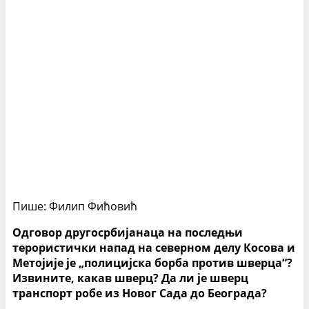
Пише: Филип Фићовић
Одговор другосрбијанаца на последњи
терористички напад на северном делу Косова и
Метојије је „полицијска борба против шверца“?
Извините, какав шверц? Да ли је шверц
транспорт робе из Новог Сада до Београда?