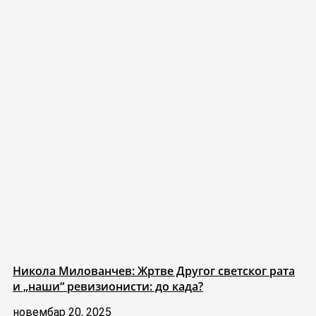
Никола Милованчев: Жртве Другог светског рата
и „наши“ ревизионисти: до када?
новембар 20, 2025