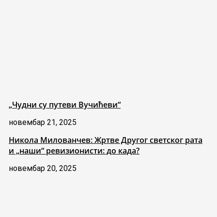
„Чудни су путеви Вучићеви“
новембар 21, 2025
Никола Милованчев: Жртве Другог светског рата
и „наши“ ревизионисти: до када?
новембар 20, 2025