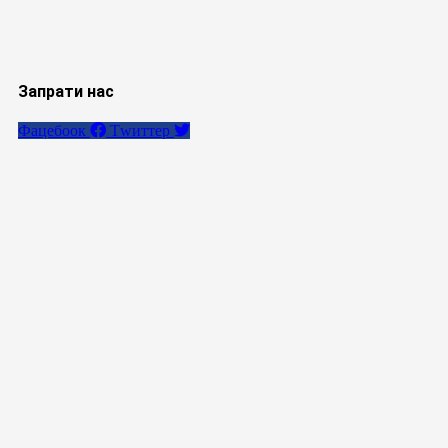
Запрати нас
Фацебоок
Тwиттер