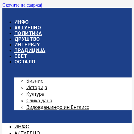
Скочите на садржај
ИНФО
АКТУЕЛНО
ПОЛИТИКА
ДРУШТВО
ИНТЕРВЈУ
ТРАДИЦИЈА
СВЕТ
ОСТАЛО
Бизнис
Историја
Култура
Слика дана
Видовдан.инфо ин Енглисх
ИНФО
АКТУЕЛНО