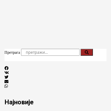
Претрага
Најновије