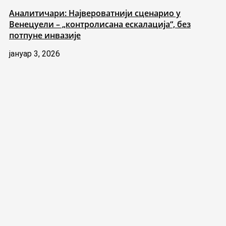
Аналитичари: Највероватнији сценарио у
Венецуели – „контролисана ескалација“, без
потпуне инвазије
јануар 3, 2026