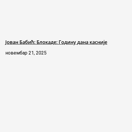
Јован Бабић: Блокаде: Годину дана касније
новембар 21, 2025