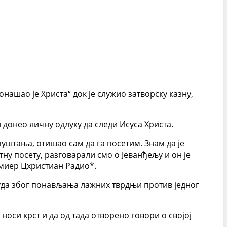
ашао је Христа“ док је служио затворску казну,
 донео личну одлуку да следи Исуса Христа.
пуштања, отишао сам да га посетим. Знам да је
тну посету, разговарали смо о Јеванђељу и он је
емиер Цхристиан Радио*.
суда због понављања лажних тврдњи против једног
носи крст и да од тада отворено говори о својој