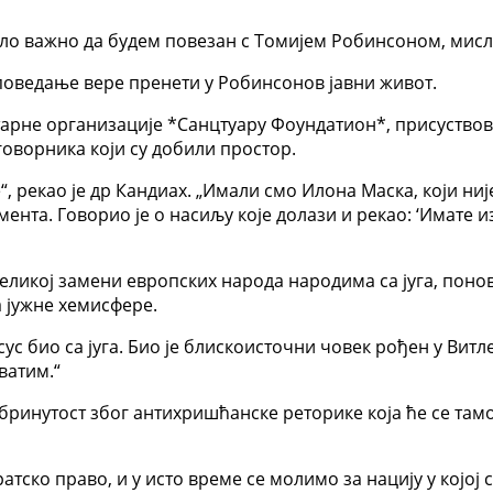
ило важно да будем повезан с Томијем Робинсоном, мислим
споведање вере пренети у Робинсонов јавни живот.
рне организације *Санцтуарy Фоундатион*, присуствовао 
оворника који су добили простор.
“, рекао је др Кандиах. „Имали смо Илона Маска, који ни
нта. Говорио је о насиљу које долази и рекао: ‘Имате из
 великој замени европских народа народима са југа, поно
а јужне хемисфере.
ус био са југа. Био је блискоисточни човек рођен у Витле
ватим.“
бринутост због антихришћанске реторике која ће се тамо
тско право, и у исто време се молимо за нацију у којој 