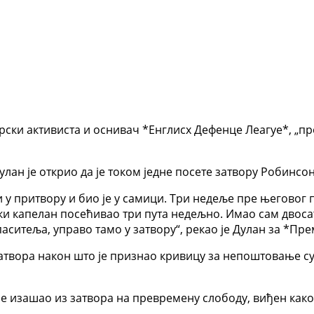
ки активиста и оснивач *Енглисх Дефенце Леагуе*, „прон
ан је открио да је током једне посете затвору Робинсон
и у притвору и био је у самици. Три недеље пре његовог 
ски капелан посећивао три пута недељно. Имао сам двоса
аситеља, управо тамо у затвору“, рекао је Дулан за *Пр
 затвора након што је признао кривицу за непоштовање 
ине изашао из затвора на превремену слободу, виђен како 