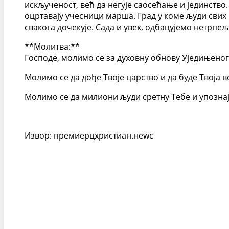
искљученост, већ да негује саосећање и јединство
оцртавају учесници марша. Град у коме људи свих 
свакога дочекује. Сада и увек, одбацујемо нетрпе
**Молитва:**
Господе, молимо се за духовну обнову Уједињеног
Молимо се да дође Твоје царство и да буде Твоја в
Молимо се да милиони људи сретну Тебе и упознај
Извор: премиерцхристиан.неwс