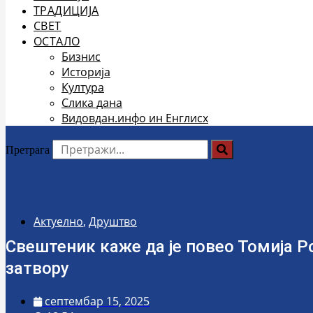
ТРАДИЦИЈА
СВЕТ
ОСТАЛО
Бизнис
Историја
Култура
Слика дана
Видовдан.инфо ин Енглисх
Претрага
Актуелно
,
Друштво
Свештеник каже да је повео Томија Ро
затвору
септембар 15, 2025