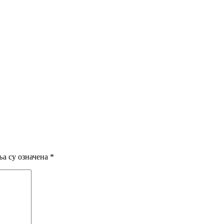
а су означена
*