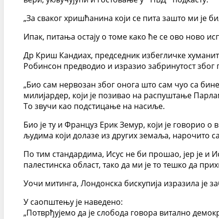
„За сваког хришћанина који се пита зашто ми је б
Ипак, питања остају о томе како ће се ово ново и
Др Криш Кандиах, председник избегличке хуманита
Робинсон предводио и изразио забринутост због г
„Био сам нервозан због онога што сам чуо са бине
милијардер, који је позивао на распуштање Парламе
То звучи као подстицање на насиље.
Био је ту и Француз Ерик Земур, који је говорио о
људима који долазе из других земаља, нарочито с
По тим стандардима, Исус не би прошао, јер је и Ис
палестинска област, тако да ми је то тешко да прих
Уочи митинга, Лондонска бискупија изразила је за
У саопштењу је наведено:
„Потврђујемо да је слобода говора витално демокра