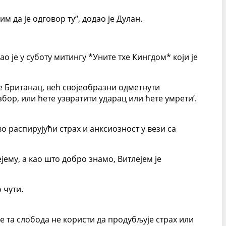
 да је одговор ту“, додао је Дулан.
је у суботу митингу *Уните тхе Кингдом* који је
је Британац, већ својеобразни одметнути
бор, или ћете узвратити ударац или ћете умрети’.
во распирујући страх и анксиозност у вези са
јему, а као што добро знамо, Витлејем је
 чути.
се та слобода не користи да продубљује страх или