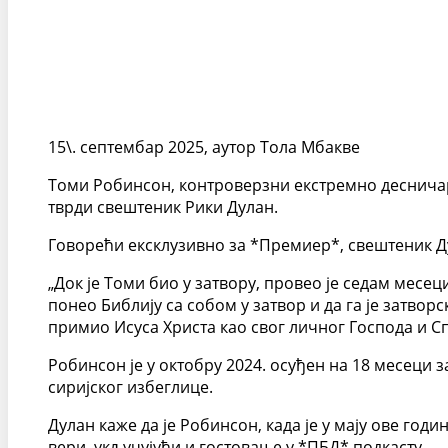
15\. септембар 2025, аутор Тола Мбакве
Томи Робинсон, контроверзни екстремно десничарс
тврди свештеник Рики Дулан.
Говорећи ексклузивно за *Премиер*, свештеник Дул
„Док је Томи био у затвору, провео је седам месец
понео Библију са собом у затвор и да га је затвор
примио Исуса Христа као свог личног Господа и Сп
Робинсон је у октобру 2024. осуђен на 18 месеци
сиријског избеглице.
Дулан каже да је Робинсон, када је у мају ове год
вери, укључујући и гостовање у *ПБД* подкасту.