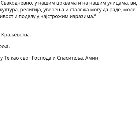
. Свакодневно, у нашим црквама и на нашим улицама, ви
култура, религија, уверења и сталежа могу да раде, моле
љивост и поделу у најстрожим изразима.“
 Краљевства.
оља.
у Те као свог Господа и Спаситеља. Амин