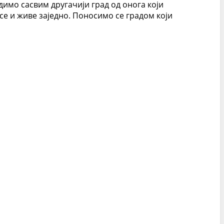
димо сасвим другачији град од онога који
 се и живе заједно. Поносимо се градом који