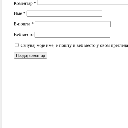
Коментар
*
Име
*
Е-пошта
*
Веб место
Сачувај моје име, е-пошту и веб место у овом преглед