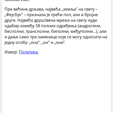
Пре већине држава, највећа „земља” на свету –
„Фејсбук” – признала је трећи пол, али и бројне
друге. Највећа друштвена мрежа на свету нуди
одабир између 58 полних одређења (андрогени,
бесполни, трансполни, биполни, међуполни…), али
и даље само три заменице које се могу односити на
једну особу: „она”, „он” и „они”.
Извор:
Политика