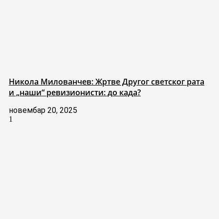
Никола Милованчев: Жртве Другог светског рата
и „наши“ ревизионисти: до када?
новембар 20, 2025