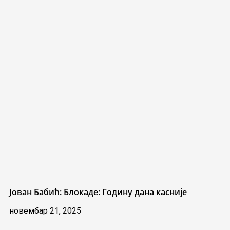
Јован Бабић: Блокаде: Годину дана касније
новембар 21, 2025