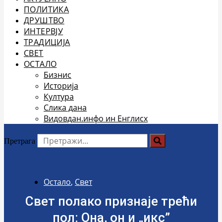
ПОЛИТИКА
ДРУШТВО
ИНТЕРВЈУ
ТРАДИЦИЈА
СВЕТ
ОСТАЛО
Бизнис
Историја
Култура
Слика дана
Видовдан.инфо ин Енглисх
Претрага
Остало
,
Свет
Свет полако признаје трећи
пол: Она, он и „икс”