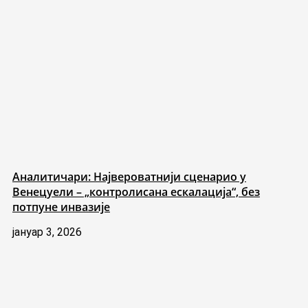
Аналитичари: Највероватнији сценарио у
Венецуели – „контролисана ескалација“, без
потпуне инвазије
јануар 3, 2026