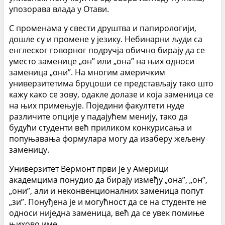
упозорава влада у Отави.
С променама у свести друштва и папирологији,
дошле су и промене у језику. Небинарни људи са
енглеског говорног подручја обично бирају да се
уместо заменице „он” или „она” на њих односи
заменица „они”. На многим америчким
универзитетима бруцоши се представљају тако што
кажу како се зову, одакле долазе и која заменица се
на њих примењује. Поједини факултети нуде
различите опције у падајућем менију, тако да
будући студенти већ приликом конкурисања и
попуњавања формулара могу да изаберу жељену
заменицу.
Универзитет Вермонт први је у Америци
академцима понудио да бирају између „она”, „он”,
„они”, али и неконвенционалних заменица попут
„зи”. Понуђена је и могућност да се на студенте не
односи ниједна заменица, већ да се увек помиње
њихово име.