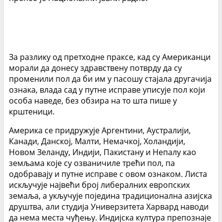
За разлику од претходне праксе, кад су Американци
морали да донесу здравствену потврду да су
променили пол да би им у пасошу стајала другачија
ознака, влада сад у путне исправе уписује пол који
особа наведе, без обзира на то шта пише у
крштеници.
Америка се придружује Аргентини, Аустралији,
Канади, Данској, Малти, Немачкој, Холандији,
Новом Зеланду, Индији, Пакистану и Непалу као
земљама које су озваничиле трећи пол, па
одобравају и путне исправе с овом ознаком. Листа
искључује највећи број либералних европских
земаља, а укључује поједина традиционална азијска
друштва, али студија Универзитета Харвард наводи
да нема места чуђењу. Индијска култура препознаје