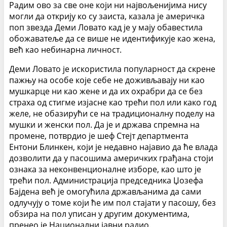
Радим ово за све оне који ни највољенијима нису
могли да открију ко су заиста, казала је америчка
поп звезда Деми Ловато кад је у мају обавестила
обожаватеље да се више не идентификује као жена,
већ као небинарна личност.
Деми Ловато је искористила популарност да скрене
пажњу на особе које себе не доживљавају ни као
мушкарце ни као жене и да их охрабри да се без
страха од стигме изјасне као трећи пол или како год
желе, не обазирући се на традиционалну поделу на
мушки и женски пол. Да је и држава спремна на
промене, потврдио је шеф Стејт департмента
Ентони Блинкен, који је недавно најавио да ће влада
дозволити да у пасошима америчких грађана стоји
ознака за неконвенционалне изборе, као што је
трећи пол. Администрација председника Џозефа
Бајдена већ је омогућила држављанима да сами
одлучују о томе који ће им пол стајати у пасошу, без
обзира на пол уписан у другим документима,
пренео је Национални јавни радио.