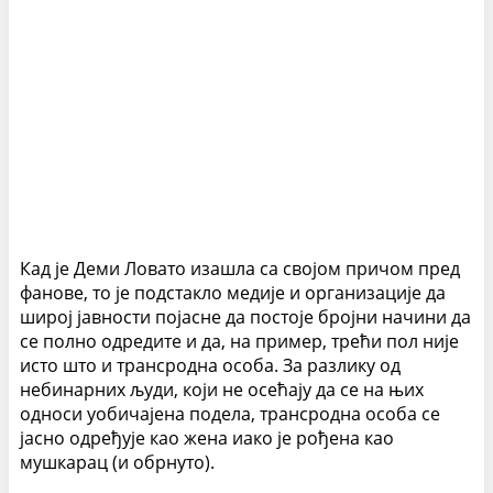
Кад је Деми Ловато изашла са својом причом пред
фанове, то је подстакло медије и организације да
широј јавности појасне да постоје бројни начини да
се полно одредите и да, на пример, трећи пол није
исто што и трансродна особа. За разлику од
небинарних људи, који не осећају да се на њих
односи уобичајена подела, трансродна особа се
јасно одређује као жена иако је рођена као
мушкарац (и обрнуто).