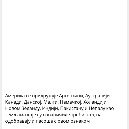
Америка се придружује Аргентини, Аустралији,
Канади, Данској, Малти, Немачкој, Холандији,
Новом Зеланду, Индији, Пакистану и Непалу као
земљама које су озваничиле трећи пол, па
одобравају и пасоше с овом ознаком