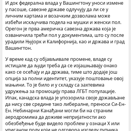
И док федерална влада у Вашингтону уноси измене
у пасоше, савезне државе одлучују да ли се у
личним картама и возачким дозволама може
избећи искључива подела на мушки и женски пол.
Орегон је прва америчка савезна држава која је
озваничила трећи пол у документима, што су после
урадили Њујорк и Калифорнија, као и држава и град
Вашингтон.
У време кад су објављивале промене, владе су
истицале да људи треба да се изјашњавају онако
како се осећају и да држава, тиме што додаје још
опција за полни идентитет, указује поштовање овој
мањини. То је било и у складу са захтевима
удружења за промоцију права ЛГБТ популације.
Ипак, канадска влада је упозорила своје држављане
да нису све средине тако либералне, преноси Си-Ен-
Ен. Небинарни Канађани могли би на страним
аеродромима да доживе непријатности ако
обезбеђење буде видело проблем у ознаци X или
уписаном полу који не одговора изгледу путника,