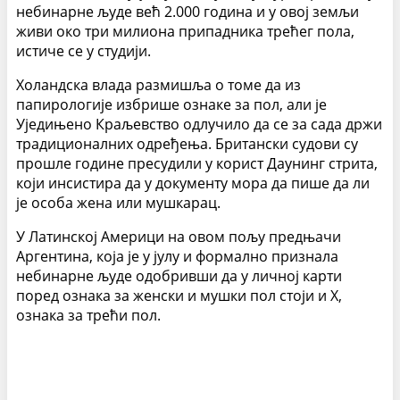
небинарне људе већ 2.000 година и у овој земљи
живи око три милиона припадника трећег пола,
истиче се у студији.
Холандска влада размишља о томе да из
папирологије избрише ознаке за пол, али је
Уједињено Краљевство одлучило да се за сада држи
традиционалних одређења. Британски судови су
прошле године пресудили у корист Даунинг стрита,
који инсистира да у документу мора да пише да ли
је особа жена или мушкарац.
У Латинској Америци на овом пољу предњачи
Аргентина, која је у јулу и формално признала
небинарне људе одобривши да у личној карти
поред ознака за женски и мушки пол стоји и X,
ознака за трећи пол.