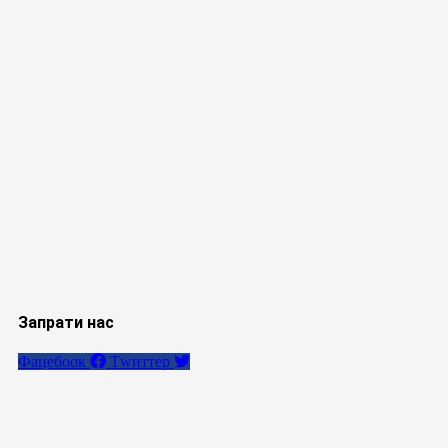
Запрати нас
Фацебоок
Тwиттер