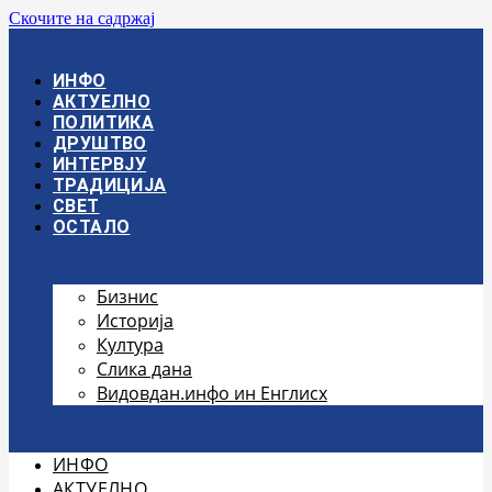
Скочите на садржај
ИНФО
АКТУЕЛНО
ПОЛИТИКА
ДРУШТВО
ИНТЕРВЈУ
ТРАДИЦИЈА
СВЕТ
ОСТАЛО
Бизнис
Историја
Култура
Слика дана
Видовдан.инфо ин Енглисх
ИНФО
АКТУЕЛНО