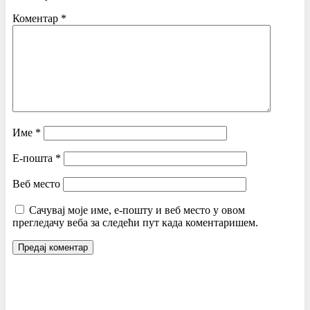
Коментар
*
Име
*
Е-пошта
*
Веб место
Сачувај моје име, е-пошту и веб место у овом
прегледачу веба за следећи пут када коментаришем.