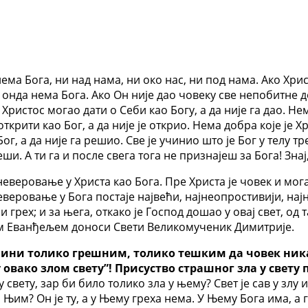
нема Бога, ни над нама, ни око нас, ни под нама. Ако Хри
г, онда нема Бога. Ако Он није дао човеку све непобитне 
Христос могао дати о Себи као Богу, а да није га дао. Нем
ткрити као Бог, а да није је открио. Нема добра које је Х
, а да није га решио. Све је учинио што је Бог у телу тре
реши. А ти га и после свега тога не признајеш за Бога! Зна
еверовање у Христа као Бога. Пре Христа је човек и мога
неверовање у Бога постаје највећи, најнеопростивији, нај
и грех; и за њега, откако је Господ дошао у овај свет, од
јим Еванђељем доноси Свети Великомученик Димитрије.
 учини толико грешним, толико тешким да човек ник
 овако злом свету”! Присуство страшног зла у свету
 свету, зар би било толико зла у њему? Свет је сав у злу и
а Њим? Он је ту, а у Њему греха нема. У Њему Бога има, а 