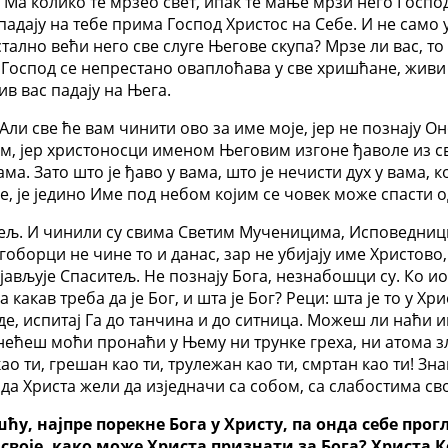
Ма колико те мрзео свет, ипак те мање мрзи него Господа
 падају на тебе прима Господ Христос на Себе. И не само у
тално већи него све слуге Његове скупа? Мрзе ли вас, то 
иви Господ се непрестано оваплоћава у све хришћане, ж
в вас падају на Њега.
ли све ће вам чинити ово за име моје, јер не познају Он
м, јер христоносци именом Његовим изгоне ђаволе из св
. Зато што је ђаво у вама, што је нечисти дух у вама, ко
, је једино Име под небом којим се човек може спасти од
ситељ. И чинили су свима Светим Мученицима, Исповедн
оборци не чине то и данас, зар не убијају име Христово,
јављује Спаситељ. Не познају Бога, незнабошци су. Ко иол
 какав треба да је Бог, и шта је Бог? Реци: шта је то у Х
ајде, испитај Га до танчина и до ситница. Можеш ли наћи 
ећеш моћи пронаћи у Њему ни трунке греха, ни атома з
ао ти, грешан као ти, трулежан као ти, смртан као ти! Зна
да Христа жели да изједначи са собом, са слабостима сво
у, најпре порекне Бога у Христу, па онда себе прогла
е своје, како може Христа признати за Бога? Христа 