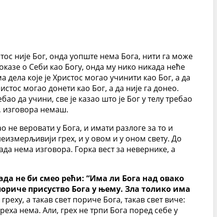
стос није Бог, онда уопште нема Бога, нити га може
доказе о Себи као Богу, онда му нико никада неће
а дела које је Христос могао учинити као Бог, а да
ристос могао донети као Бог, а да није га донео.
бао да учини, све је казао што је Бог у телу требао
ј, изговора немаш.
о не веровати у Бога, и имати разлоге за то и
неизмерљивији грех, и у овом и у оном свету. До
 тада нема изговора. Горка вест за невернике, а
ада не би смео рећи: “Има ли Бога над овако
 пориче присуство Бога у њему. Зла толико има
 греху, а такав свет пориче Бога, такав свет виче:
греха нема. Али, грех не трпи Бога поред себе у