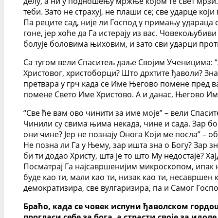
делу, а ни у подношењу мржње којом те свет мрзи. 
теби. Зато не страхуј, не плаши се; све ударце који
Па реците сад, није ли Господ у примању удараца с
гоне, јер хоће да Га истерају из вас. Човекољуб
болује боловима њиховим, и зато сви ударци проти
Са тугом вели Спаситељ даље Својим Ученицима: “А
Христовог, христоборци? Што дрхтите ђаволи? Зна
претвара у грч када се Име Његово помене пред вама
помене Свето Име Христово. А и данас, Његово Име
“Све ће вам ово чинити за име моје” – вели Спа
Чинили су свима њима некада, чине и сада. Зар бог
они чине? Јер не познају Онога Који ме посла” – об
Не позна ли Га у Њему, зар ишта зна о Богу? Зар зна
би ти додао Христу, шта је то што Му недостаје? Х
Посматрај Га најсавршенијим микроскопом, ипак н
буде као ти, мали као ти, низак као ти, несавршен к
демократизира, све вулгаризира, па и Самог Госпо
Браћо, када се човек испуни ђаволском гордошћ
прогласи себе за бога, а страсти своје за идол