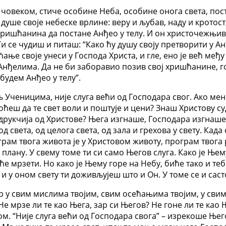
човеком, стиче особине Неба, особине онога света, пост
у душе своје небеске врлине: веру и љубав, наду и крото
 хришћанина да постане Анђео у телу. И он христочежњив
Ти се чудиш и питаш: “Како ћу душу своју претворити у Ан
ћање своје унеси у Господа Христа, и гле, ено је већ међу
нђелима. Да не би заборавио позив свој хришћанине, гов
 будем Анђео у телу”.
 Ученицима, није слуга већи од Господара свог. Ако мен
оћеш да те свет воли и поштује и цени? Знаш Христову суд
друкчија од Христове? Њега изгнаше, Господара изгнаше –
 од света, од целога света, од зала и грехова у свету. Ка
ограм твога живота је у Христовом животу, програм твога
плану. У свему томе ти си само Његов слуга. Како је Њем
е мрзети. Но како је Њему горе на Небу, биће тако и теби
 и у оном свету ти доживљујеш што и Он. У томе се и сас
дар у свим мислима твојим, свим осећањима твојим, у сви
е мрзе ли те као Њега, зар си Његов? Не гоне ли те као 
. “Није слуга већи од Господара свога” – изрекоше Њего