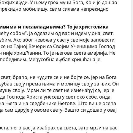
 Божјих људи. У њему грех мучи Бога, Који је дошао
си непрекидно мобилишу, свим силама непрекидно
дивима и несавладивима? То је христолика
у собом”. Ја одлазим од вас и идем у онај свет.
убим. Ако због невоља у свету све моје заповести
 се на Тајној Вечери са Својим Ученицима Господ
 није хришћанин. То је његова света амајлија. Не
 непобедивим. Међусобна љубав хришћана је
ет, браћо, не чудите се и не бојте се, јер на Бога
убав своју према њима и молитву своју за њих. Он
шу своју. Мрзи ли те свет не изненађуј се, јер је
ада Господа Христа унесеш у свет око себе, онда
их на Њега и на следбенике Његове. Што више осећа
а сам царује у овоме свету. Зашто си дошао у овај
та, него вас ја изабрах од света, зато мрзи на вас