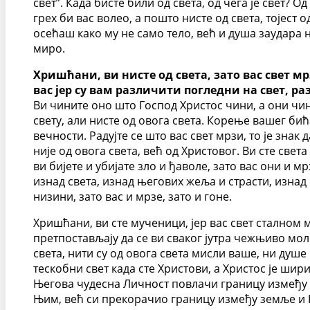
свет”. Када бисте били од света, од чега је свет? О
грех би вас волео, а пошто нисте од света, тојест о
осећаш како му не само тело, већ и душа заудара 
миро.
Хришћани, ви нисте од света, зато вас свет мр
вас јер су вам различити погледни на свет, р
Ви чините оно што Господ Христос чини, а они чине
свету, али нисте од овога света. Корење вашег бића
вечности. Радујте се што вас свет мрзи, то је знак 
није од овога света, већ од Христовог. Ви сте свет
ви бијете и убијате зло и ђаволе, зато вас они и мр
изнад света, изнад његових жеља и страсти, изнад 
низини, зато вас и мрзе, зато и гоне.
Хришћани, ви сте мученици, јер вас свет сталном м
претпостављају да се ви сваког јутра чежњиво моли
света, нити су од овога света мисли ваше, ни душе 
тескобни свет када сте Христови, а Христос је шири
Његова чудесна Личност повлачи границу између дв
Њим, већ си прекорачио границу између земље и Н