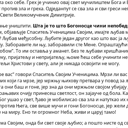
вета око себе. Грех је учинио овај свет мучилиштем Бога и
рат против зла и греха. Одједанпут се сва зла и сви гре
је Свети Великомученик Димитрије.
мање уништити.
Шта је то што Богоносце чини непобе
 објављује Спаситељ Ученицима Својим, имајте љубав међ
? Љубав међусобну. Љубите један другог као што вас ја љ
у. Заборавите ли њу, заборавили сте Мене. Опраштајући
обом”. То им оставља у аманет. Без те љубави хришћанин
човеку, пријатељу и непријатељу, њоме ћеш себе учинити
љи Христови у свету, али је никада освојити не могу.
ре вас” говори Спаситељ Својим Ученицима. Мрзи ли вас св
х који га мрзе, јер мржњу њихову претвара у повод за љ
а они баш и гоне, јер зна да они мржњом својом убијају ду
 рањавих очију принесеш светлост, он зајауче од бола. К
е Бог ушао у свет, ђаво је мобилисао сва зла и натуткао 
против Њега, све више мучи и гони Богоносце, јер жели д
 на миру. Ено ти огромног Неба, живи и царуј тамо!
а Својим, онда би свет своје љубио; а пошто нисте од све