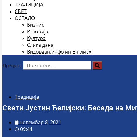
ТРАДИЦИЈА
СВЕТ
ОСТАЛО
Бизнис
Историја
Култура
Слика дана
Видовдан.инфо ин Енглисх
Претрага
Традиција
Свети Јустин Ћелијски: Беседа на Ми
новембар 8, 2021
09:44