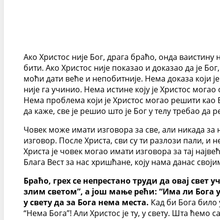
Ако Христос није Бог, драга браћо, онда ваистину 
бити. Ако Христос није показао и доказао да је Бо
моћи дати веће и непобитније. Нема доказа који је 
није га учинио. Нема истине коју је Христос могао о
Нема проблема који је Христос могао решити као Бог
да каже, све је решио што је Бог у телу требао да 
Човек може имати изговора за све, али никада за н
изговор. После Христа, сви су ти разлози пали, и 
Христа је човек могао имати изговора за тај највећ
Блага Вест за нас хришћане, коју нама данас сво
Браћо, грех се непрестано труди да овај свет
злим светом”, а још мање рећи: “Има ли Бога у
у свету да за Бога нема места.
Кад би Бога било у
“Нема Бога”! Али Христос је ту, у свету. Шта ћемо с