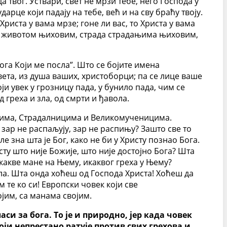
 твог. Уствари, свет не мрзи тебе, него Господа у
дарце који падају на тебе, већ и на сву браћу твоју.
Христа у вама мрзе; гоне ли вас, то Христа у вама
иви животом њиховим, страда страдањима њиховим,
ога Који ме посла”. Што се бојите имена
ета, из душа ваших, христоборци; па се лице ваше
ји увек у грозницу пада, у бунило пада, чим се
 греха и зла, од смрти и ђавола.
ицима, Страдалницима и Великомученицима.
 зар не распаљују, зар не распињу? Зашто све то
е зна шта је Бог, како не би у Христу познао Бога.
ристу што није Божије, што није достојно Бога? Шта
икакве мане на Њему, икаквог греха у Њему?
ла. Шта онда хоћеш од Господа Христа! Хоћеш да
м те ко си! Европски човек који све
јим, са манама својим.
си за бога. То је и природно, јер када човек
Који непрестано ратује против свих грехова и