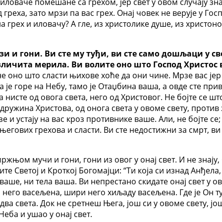
д иловаче помешане са грехом, јер свет у овом случају зна
д греха, зато мрзи па вас грех. Онај човек не верује у Го
на грех и иловачу? А гле, из христолике душе, из христо
зи и гони. Ви сте му туђи, ви сте само дошљаци у с
азличита мерила. Ви волите оно што Господ Христос 
 оно што сласти њихове хоће да они чине. Мрзе вас јер су
 је горе на Небу, тамо је Отаџбина ваша, а овде сте прив
да нисте од овога света, него од Христовог. Не бојте се ш
а дружина Христова, од онога света у овоме свету, против
зе и устају на вас кроз противнике ваше. Али, не бојте се;
његових грехова и сласти. Ви сте недостижни за смрт, ви 
ржњом мучи и гони, гони из овог у онај свет. И не знају,
те Светој и Кроткој Богомајци: “Ти која си изнад Анђела,
ваше, ни тела ваша. Ви непрестано скидате онај свет у ова
 него васељена, шири него хиљаду васељена. Где је Он ту в
а света. Док не сретнеш Њега, још си у овоме свету, још
еба и ушао у онај свет.