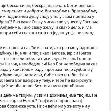
аје бесконачан, бескрајан, вечан, богочовечан.
ст, смиреност и доброту, богољубље и братољубље,
им подвизима душу своју у телу свом претвара у
ђела”? Ево како: Сваку мисао своју унеси у Господа
 Анђелима. Тако сваку жељу, и свако дело, и гле,
ори себи свакога сата по једанпут: ,Ја нисам од
е изгнаше и вас ће изгнати; ако реч моју одржаше
бину. Није ли и твоја као Његова, јер си Његов.
 не гоне ли тебе, ти ниси слуга Његов. Гоне те
да си Његов, непобедив си! Као Бог непобедив за све
 рада у Христовом раду, програм твоје судбине у
у било овде на земљи, биће тако и теби. Њега
; Њега Бог васкрсе у телу, и тебе ће васкрснути;
тоји Хришћанство. Без тога ниси хришћанин.
ма делима твојим, у свима доживљајима твојим. Не
Њега, зар си Његов? Твој живот проверавај
ва божанска уста. Ниси већи ни у животу ни у