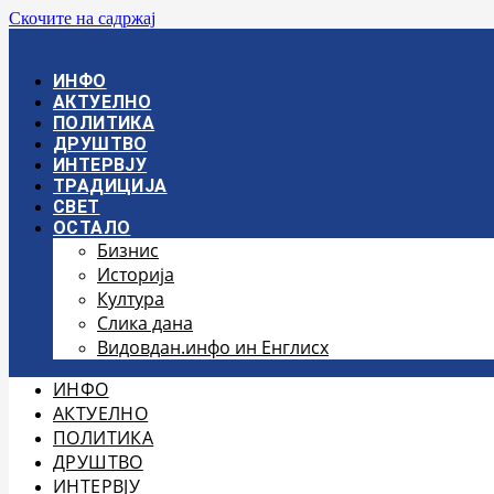
Скочите на садржај
ИНФО
АКТУЕЛНО
ПОЛИТИКА
ДРУШТВО
ИНТЕРВЈУ
ТРАДИЦИЈА
СВЕТ
ОСТАЛО
Бизнис
Историја
Култура
Слика дана
Видовдан.инфо ин Енглисх
ИНФО
АКТУЕЛНО
ПОЛИТИКА
ДРУШТВО
ИНТЕРВЈУ