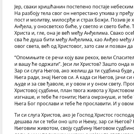
Јер, сваки хришћанин постепено постаје небеским 
На разбоју тела свог он непрестано уткива у пређ
пост и молитву, милосрђе и страх Божји. Позив је
Анђела, у оносветско биће, у светло и свето биће. 
Христа и, гле, она је већ међу Анђелима. Свако осе
сва ће душа бити међу Анђелима, као Анђео међу А
овог света, већ од Христовог, зато сам и позван да
“Опомињите се речи коју вам рекох, вели Спаситељ
и вашу ће одржати”. Јеси ли Христов? Зашто онда х
Зар си слуга Његов, ако желиш да ти судбина буде 
Њега ради, знај Његов си. А када си Његов, јачи си
људе и за све ђаволе, и у овом и у оном свету. Пр
Христовој судбини, план твога живота у Христовом 
изгнаше, и тебе ће гонити; Њега омрзнуше, и тебе ћ
Њега Бог прослави и тебе ће прославити. И у овом
Ти си слуга Христов, ако је Господ Христос госпо
дешава ли се теби оно што и Њему, зар си Његов? Н
Његовим животом, своју судбину Његовом судбином