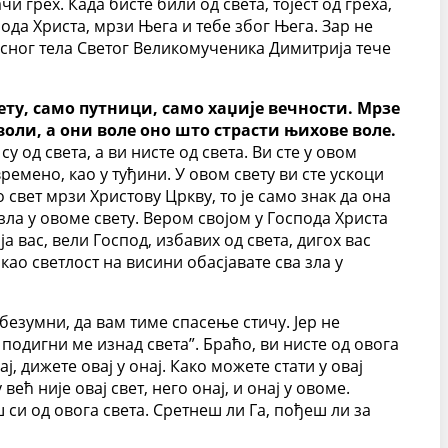
чи грех. Када бисте били од света, тојест од греха,
спода Христа, мрзи Њега и тебе због Њега. Зар не
носног тела Светог Великомученика Димитрија тече
вету, само путници, само хаџије вечности. Мрзе
воли, а они воле оно што страсти њихове воле.
 од света, а ви нисте од света. Ви сте у овом
ремено, као у туђини. У овом свету ви сте ускоци
то свет мрзи Христову Цркву, то је само знак да она
 зла у овоме свету. Вером својом у Господа Христа
 ја вас, вели Господ, избавих од света, дигох вас
као светлост на висини обасјавате сва зла у
 безумни, да вам тиме спасење стичу. Јер не
 подигни ме изнад света”. Браћо, ви нисте од овога
ј, дижете овај у онај. Како можете стати у овај
ећ није овај свет, него онај, и онај у овоме.
 си од овога света. Сретнеш ли Га, пођеш ли за