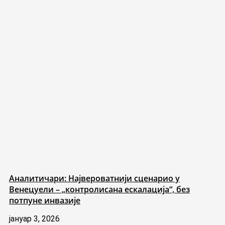
Аналитичари: Највероватнији сценарио у
Венецуели – „контролисана ескалација“, без
потпуне инвазије
јануар 3, 2026