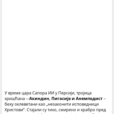
У време цара Сапора ИИ у Персији, тројица
хришћана –-
Акиндин, Пигасије и Анемподист
–
беху оклеветани као „незаконити исповедници
Христови“. Стајали су тихо, смирено и храбро пред