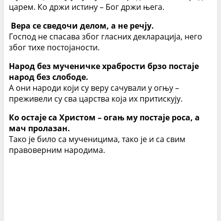
царем. Ко држи истину – Бог држи њега.
Вера се сведочи делом, а не речју.
Господ не спасава због гласних декларација, него
због тихе постојаности.
Народ без мученичке храбрости брзо постаје
народ без слободе.
А они народи који су веру сачували у огњу –
преживели су сва царства која их притискују.
Ко остаје са Христом – огањ му постаје роса, а
мач пролазан.
Тако је било са мученицима, тако је и са свим
правоверним народима.