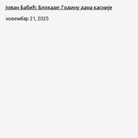
Јован Бабић: Блокаде: Годину дана касније
новембар 21, 2025