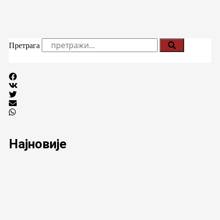
Претрага
Најновије