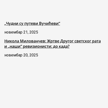
„Чудни су путеви Вучићеви“
новембар 21, 2025
Никола Милованчев: Жртве Другог светског рата
и „наши“ ревизионисти: до када?
новембар 20, 2025