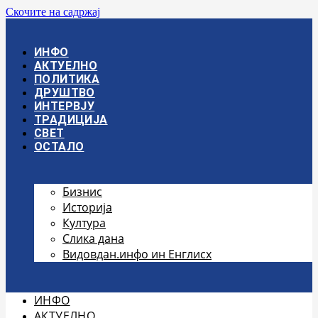
Скочите на садржај
ИНФО
АКТУЕЛНО
ПОЛИТИКА
ДРУШТВО
ИНТЕРВЈУ
ТРАДИЦИЈА
СВЕТ
ОСТАЛО
Бизнис
Историја
Култура
Слика дана
Видовдан.инфо ин Енглисх
ИНФО
АКТУЕЛНО