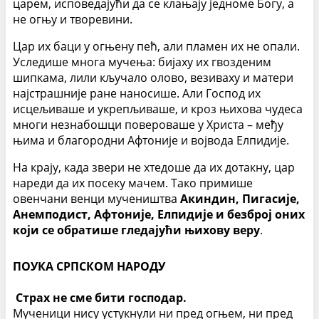
царем, исповедајући да се клањају једноме Богу, а
не огњу и творевини.
Цар их баци у огњену пећ, али пламен их не опали.
Уследише многа мучења: бијаху их гвозденим
шипкама, лили кључало олово, везиваху и матери
најстрашније ране наносише. Али Господ их
исцељиваше и укрепљиваше, и кроз њихова чудеса
многи незнабошци повероваше у Христа – међу
њима и благородни Афтоније и војвода Елпидије.
На крају, када звери не хтедоше да их дотакну, цар
нареди да их посеку мачем. Тако примише
овенчани венци мучеништва
Акиндин, Пигасије,
Анемподист, Афтоније, Елпидије и безброј оних
који се обратише гледајући њихову веру
.
ПОУКА СРПСКОМ НАРОДУ
Страх не сме бити господар.
Мученици нису устукнули ни пред огњем, ни пред