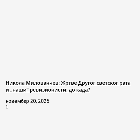
Никола Милованчев: Жртве Другог светског рата
и „наши“ ревизионисти: до када?
новембар 20, 2025