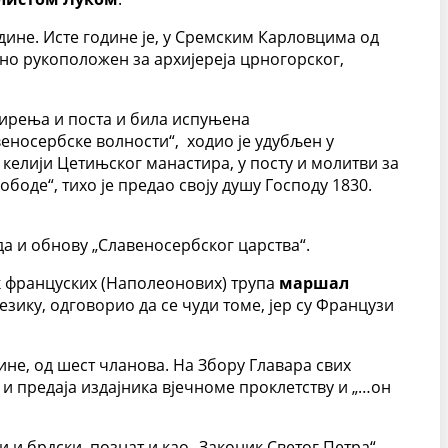
одине. Исте године је, у Сремским Карловцима од
ано рукоположен за архијереја црногорског,
мирења и поста и била испуњена
носербске волности“, ходио је удубљен у
келији Цетињског манастира, у посту и молитви за
ободе“, тихо је предао своју душу Господу 1830.
а и обнову „Славеносербског царства“.
ник француских (Наполеонових) трупа
маршал
језику, одговорио да се чуди томе, јер су Французи
дине, од шест чланова. На Збору Главара свих
 и предаја издајника вјечноме проклетству и „…он
 и брдски, познат и као „Законик Светог Петра“,