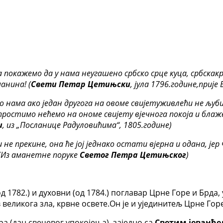
а покажемо да у нама неугашено србско срце куца, србскакр
анина! (
Свети Петар Цетињски
, јула 1796.године,приј
 нама ако један другога на овоме свијетуживлећи не љуби
не простимо нећемо на ономе свијету вјечнога покоја и б
и
, из „Посланице Радуловићима“, 1805.године)
не прекине, она ће јој једнако остати вјерна и одана, јер
аманетне поруке
Светог Петра Цетињског
)
 (од 1782.) и духовни (од 1784.) поглавар Црне Горе и Бр
великога зла, крвне освете.Он је и ујединитељ Црне Горе
а (дан свечевог упокојења), заједно са
Светим јеванђ