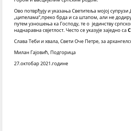
Ово потврђују и указања Светитеља мојој супрузи Д
„ципелама“,преко брда и са штапом, али не додир
путем узношења ка Господу, те о јединству српског
наднаравна свјетлост. Често се указује заједно са
С
Слава Теби и хвала, Свети Оче Петре, за архангел
Милан Гајовић, Подгорица
27.октобар 2021.године