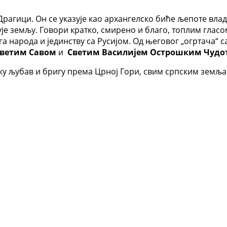
рагици. Он се указује као архангелско биће љепоте влади
ује земљу. Говори кратко, смирено и благо, топлим глас
а народа и јединству са Русијом. Од његовог „огртача“ 
ветим Савом
и
Светим Василијем Острошким Чудо
ску љубав и бригу према Црној Гори, свим српским земља