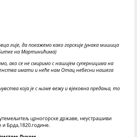
вца лије, да покажемо како горскије јунака мишица
е Битке на Мартинићима)
мо, ако се не смиримо с нашијем суперницима на
лаженства имати и неће нам Отац небесни нашега
 чувства која је с њоме вежу и вјековна предања, то
да, утемељитељ црногорске државе, неустрашиви
 и Брда,1820.године.
елистом Луком
.