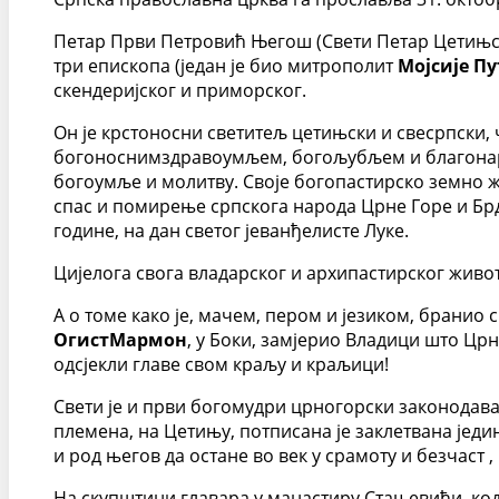
Петар Први Петровић Његош (Свети Петар Цетињск
три епископа (један је био митрополит
Мојсије П
скендеријског и приморског.
Он је крстоносни светитељ цетињски и свесрпски,
богоноснимздравоумљем, богољубљем и благонарав
богоумље и молитву. Своје богопастирско земно жи
спас и помирење српскога народа Црне Горе и Брда.
године, на дан светог јеванђелисте Луке.
Цијелога свога владарског и архипастирског живо
А о томе како је, мачем, пером и језиком, бранио
ОгистМармон
, у Боки, замјерио Владици што Црн
одсјекли главе свом краљу и краљици!
Свети је и први богомудри црногорски законодавац.
племена, на Цетињу, потписана је заклетвана једи
и род његов да остане во век у срамоту и безчаст ,
На скупштини главара у манастиру Стањевићи, код 