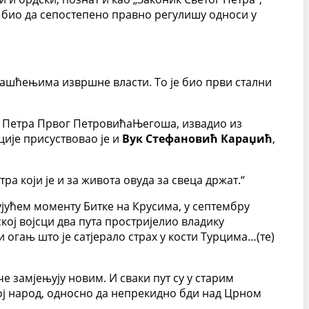
је био да сепостепено правно регулишу односи у
влашћењима извршне власти. То је био први стални
ца Петра Првог ПетровићаЊегоша, извадио из
ције присуствовао је и
Вук Стефановић Караџић
,
ра који је и за живота овуда за свеца држат.“
ујућем моменту Битке на Крусима, у септембру
ској војсци два пута простријелио владику
 огањ што је сатјерало страх у кости Турцима…(те)
е замјењују новим. И сваки пут су у старим
вој народ, односно да непрекидно бди над Црном