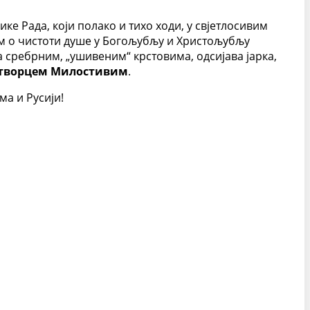
ке Рада, који полако и тихо ходи, у свјетлосивим
ом о чистоти душе у Богољубљу и Христољубљу
са сребрним, „ушивеним“ крстовима, одсијава јарка,
творцем Милостивим
.
ма и Русији!