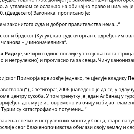
авио, а углавном се ослањао на обичајно право и циљ му 
. (Двадесето) Законика, прописано је:
ојем законитога суда и доброг правитељства нема…“
ског и брдског (Кулук), као судски орган с одређеним о
0 чланова – „чиноначелника“.
а Раде
је, четири године послије упокојењасвога стри
ло и нетрулежно) и прогласио га за свеца. Чину канониза
ријског Приморја врвиовђе једнако, те цјелује владику Пет
вотворац“ („Светигора“,2006.)наведено је да се, у одлуч
оме центру сукоба. У том тренутку је један Албанац у тур
вријеђен док му је истовремено из очију избијао пламени
и Турци су катастрофално потучени…“
влачења светих и нетрулежних моштију Свеца, старе папуч
 послије свог блаженопочивства обилази своју земљу и с