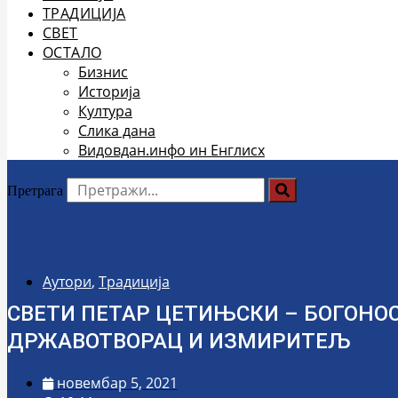
ТРАДИЦИЈА
СВЕТ
ОСТАЛО
Бизнис
Историја
Култура
Слика дана
Видовдан.инфо ин Енглисх
Претрага
Аутори
,
Традиција
СВЕТИ ПЕТАР ЦЕТИЊСКИ – БОГОНО
ДРЖАВОТВОРАЦ И ИЗМИРИТЕЉ
новембар 5, 2021