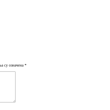
а су означена
*