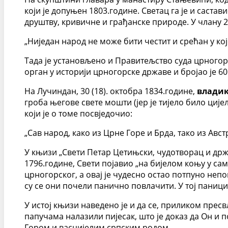
који је допуњен 1803.године. Светац га је и саст
друштву, кривичне и грађанске природе. У члану 20
„Ниједан народ не може бити честит и срећан у к
Тада је установљено и Правитељство суда црногор
орган у историји црногорске државе и бројао је 6
На Лучиндан, 30 (18). октобра 1834.године,
владик
гроба његове свете мошти (јер је тијело било ције
који је о томе посвједочио:
„Сав народ, како из Црне Горе и Брда, тако из Авст
У књизи „Свети Петар Цетињски, чудотворац и држа
1796.године, Свети појавио „на бијелом коњу у сам
црногорског, а овај је чудесно остао потпуно непо
су се они почели панично повлачити. У тој паниц
У истој књизи наведено је и да се, приликом прес
папучама налазили пијесак, што је доказ да Он и
Гором и васцијелим српским родом.