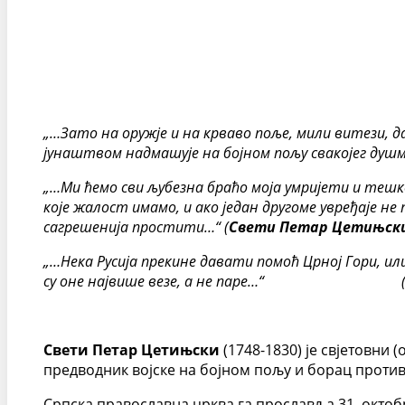
„…
Зато на оружје и на крваво поље, мили витези, д
јунаштвом надмашује на бојном пољу свакојег душм
„…Ми ћемо сви љубезна браћо моја умријети и тешко
које жалост имамо, и ако један другоме увређаје 
сагрешенија простити…“ (
Свети Петар Цетињск
„…Нека Русија прекине давати помоћ Црној Гори, или 
су оне највише везе, а не паре…“ (Из 
Свети Петар Цетињски
(1748-1830) је свјетовни
предводник војске на бојном пољу и борац против 
Српска православна црква га прославља 31. октобр