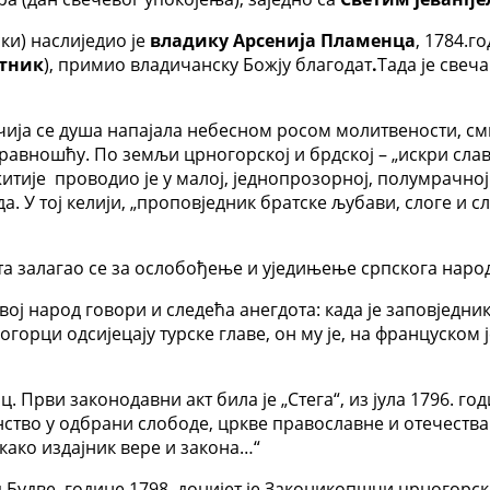
и) наслиједио је
владику Арсенија Пламенца
, 1784.г
утник
), примио владичанску Божју благодат
.
Тада је свеч
 чија се душа напајала небесном росом молитвености, с
ношћу. По земљи црногорској и брдској – „искри славе
тије проводио је у малој, једнопрозорној, полумрачној 
 У тој келији, „проповједник братске љубави, слоге и сл
та залагао се за ослобођење и уједињење српскога народ
 свој народ говори и следећа анегдота: када је заповјед
огорци одсијецају турске главе, он му је, на француском 
 Први законодавни акт била је „Стега“, из јула 1796. го
нство у одбрани слободе, цркве православне и отечества
 како издајник вере и закона…“
Будве, године 1798. донијет је Законикопшчи црногорски