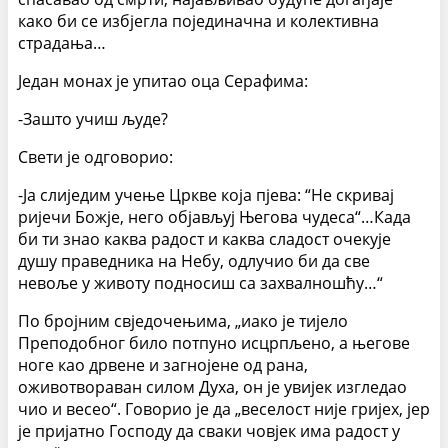
како би се избјегла појединачна и колективна
страдања…
Један монах је упитао оца Серафима:
-Зашто учиш људе?
Свети је одговорио:
-Ја слиједим учење Цркве која пјева: “Не скривај
ријечи Божје, него објављуј Његова чудеса“…Када
би ти знао каква радост и каква сладост очекује
душу праведника на Небу, одлучио би да све
невоље у животу подносиш са захвалношћу…“
По бројним свједочењима, „иако је тијело
Преподобног било потпуно исцрпљено, а његове
ноге као дрвене и загнојене од рана,
оживотвораван силом Духа, он је увијек изгледао
чио и весео“. Говорио је да „веселост није гријех, јер
је пријатно Господу да сваки човјек има радост у