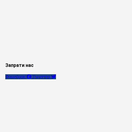
Запрати нас
Фацебоок
Тwиттер