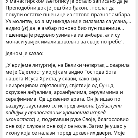
У манастирском љетопису је остало записано да је
Преподобни док је још био ђакон, „послат да
покупи остатке пшенице из готово празног амбара.
Уз молитву, која му никада није силазила са усана,…
видио (
је
) да је амбар поново био пун пшенице…
пшеница је редовно узимана из амбара, али су
монаси увијек имали довољно за своје потребе“.
Једном је казао:
„У вријеме литургије, на Велики четвртак,…озарила
ме је Свјетлост у којој сам видио Господа Бога
нашега Исуса Христа, у слави, како сија
неизрецивом свјетлошћу, свјетлије од Сунца,
окружен анђелима, арханђелима, херувимима и
серафимима. Од црквених врата, Он је ишао по
ваздуху, зауставио се испред амвона (
уздигнути
подијум у православним храмовима испред
иконостаса
) и, подигавши руке Своје, благословио
оне који служе и оне који се моле. Затим је ушао у
икону која се налази поред црквених двери. Моје