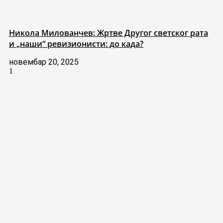
Никола Милованчев: Жртве Другог светског рата
и „наши“ ревизионисти: до када?
новембар 20, 2025