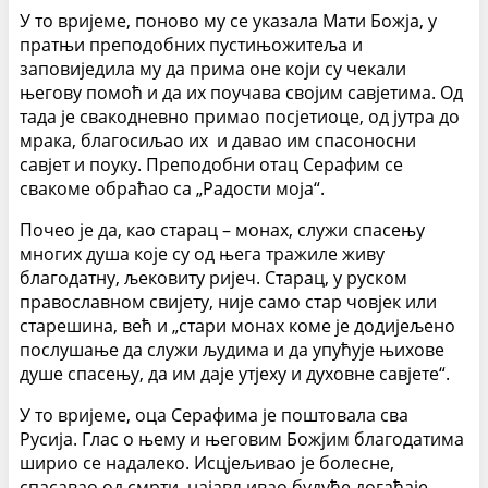
У то вријеме, поново му се указала Мати Божја, у
пратњи преподобних пустињожитеља и
заповиједила му да прима оне који су чекали
његову помоћ и да их поучава својим савјетима. Од
тада је свакодневно примао посјетиоце, од јутра до
мрака, благосиљао их и давао им спасоносни
савјет и поуку. Преподобни отац Серафим се
свакоме обраћао са „Радости моја“.
Почео је да, као старац – монах, служи спасењу
многих душа које су од њега тражиле живу
благодатну, љековиту ријеч. Старац, у руском
православном свијету, није само стар човјек или
старешина, већ и „стари монах коме је додијељено
послушање да служи људима и да упућује њихове
душе спасењу, да им даје утјеху и духовне савјете“.
У то вријеме, оца Серафима је поштовала сва
Русија. Глас о њему и његовим Божјим благодатима
ширио се надалеко. Исцјељивао је болесне,
спасавао од смрти, најављивао будуће догађаје