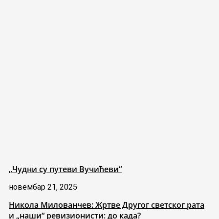
„Чудни су путеви Вучићеви“
новембар 21, 2025
Никола Милованчев: Жртве Другог светског рата
и „наши“ ревизионисти: до када?