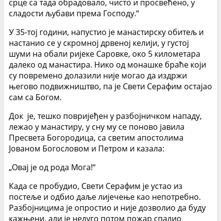
срце са тада обрадовало, чисто и просвећено, у
сладости љубави према Господу.“
У 35-тој години, напустио је манастирску обитељ и
настанио се у скромној дрвеној келији, у густој
шуми на обали ријеке Саровке, око 5 километара
далеко од манастира. Нико од монашке браће који
су повремено долазили није могао да издржи
његово подвижништво, па је Свети Серафим остајао
сам са Богом.
Док је, тешко повријеђен у разбојничком нападу,
лежао у манастиру, у сну му се поново јавила
Пресвета Богородица, са светим апостолима
Јованом Богословом и Петром и казала:
„Овај је од рода Мога!“
Када се пробудио, Свети Серафим је устао из
постеље и одбио даље лијечење као непотребно.
Разбојницима је опростио и није дозволио да буду
кажњени, али је недуго потом пожар спалио