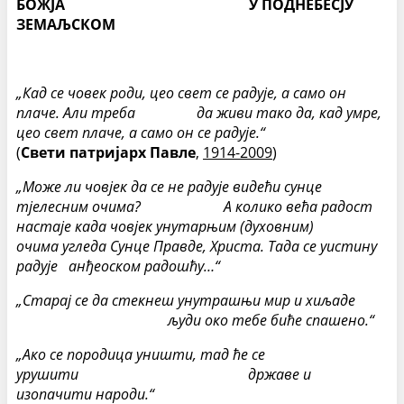
БОЖЈА У ПОДНЕБЕСЈУ
ЗЕМАЉСКОМ
„Кад се човек роди, цео свет се радује, а само он
плаче. Али треба да живи тако да, кад умре,
цео свет плаче, а само он се радује.“
(
Свети патријарх Павле
,
1914-2009
)
„М
оже ли човјек да се не радује видећи сунце
тјелесним очима? А колико већа радост
настаје када човјек унутарњим (духовним)
очима угледа Сунце Правде, Христа. Тада се уистину
радује анђеоском радошћу…“
„Старај се да стекнеш унутрашњи мир и хиљаде
људи око тебе биће спашено.“
„Ако се породица уништи, тад ће се
урушити државе и
изопачити народи.“