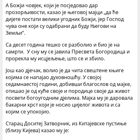
А Божји човјек, који је посједовао дар
прозорљивости, казао је његовој мајци „да ће
дијете постати велики угодник Божји, јер Господ
чува оне који су одабрани да буду Његови на
Земљи“.
Са десет година тешко се разболио и био је на
самрти. У сну му се јавила Пресвета Богородица и
прорекла му исцјељење, што се и збило.
Још као дјечак, волио је да чита свештене књиге
којима се напајао духовношћу. У својој
седамнаестој години, добивши благослов од мајке,
отишао је од куће своје и породице своје да живот
посвети богоугодним дјелима. Мајка му је даровала
бакарни крст који је носио цијелог живота и са
којим се упокојио.
Старац Доситеј Затворник, из Китајевске пустиње
(близу Кијева) казао му је: