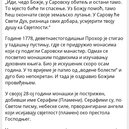
„Иди, чедо Божје, у Саровску обитељ и остани тамо.
То мјесто биће ти спасење. Уз Божју помоћ, тамо
ћеш окончати своје земаљско лутање. У Сарову ће
Свети Дух, ризница свих добара, усмјерити твоју
душу ка Свјетлости.“
Године 1778, деветнаестогодишњи Прохор је стигао
у тадашњу пустињу, гдје се придружио монасима
који су подигли Саровски манастир. Одмах се
посветио монашким подвизима и изучавању
духовних књига. Био је искушеник скоро осам
година. У то вријеме је патио од „водене болести“ и
дуго био непокретан. И тада је оздравио Божјим
провиђењем.
У својој 28-ој години монашки је пострижен,
добивши име Серафим (Пламени). Серафими су, по
Светом писму, небеске силе, прворангирани ангели
који исијавају свјетлост (пламен) око престола
Господњег.