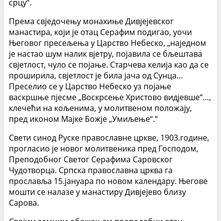
срцу“.
Према свједочењу монахиње Дивјејевског
манастира, који је отац Серафим подигао, уочи
Његовог пресељења у Царство Небеско, „наједном
је настао шум налик вјетру, појавила се бљештава
свјетлост, чуло се појање. Старчева келија као да се
проширила, свјетлост је била јача од Сунца…
Преселио се у Царство Небеско уз појање
васкршње пјесме „Воскрсење Христово видјевше“…,
клечећи на кољенима, у молитвеном положају,
пред иконом Мајке Божје „Умиљење“.“
Свети синод Руске православне цркве, 1903.године,
прогласио је новог молитвеника пред Господом,
Преподобног Светог Серафима Саровског
Чудотворца. Српска православна црква га
прославља 15.јануара по новом календару. Његове
мошти се налазе у манастиру Дивјејево близу
Сарова.