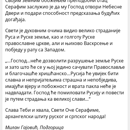
Својим земним обожењем преподобни отац
Серафим заслужио је да му Господ отвори Небесне
Двери и подари способност предсказања будућих
догађаја.
Свети је духовним очима видио велико страданије
Руса и Руске земље, као и голготу Руске
православне цркве, али и њихово Васкрсење и
побједу у рату са Западом.
„…Господ…неће дозволити разрушење земље Руске
и зато што ће се у њој једино сачувати Православље
и благочашће хришћанско…Русија ће увијек бити
славна и непријатељима страшна и непобједива,
имајући вјеру и побожност и врата пакла неће је
надвладати. Господ ће помиловати Русију и повести
је путем страдања ка великој слави…“
Слава Теби и хвала, Свети Оче Серафиме,
архангелски штиту руског и српског народа!
Милан Гајовић, Подгорица