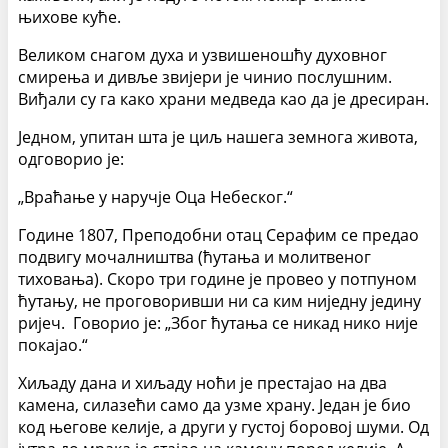
њихове куће.
Великом снагом духа и узвишеношћу духовног
смирења и дивље звијери је чинио послушним.
Виђали су га како храни медведа као да је дресиран.
Једном, упитан шта је циљ нашега земнога живота,
одговорио је:
„Враћање у наручје Оца Небеског.“
Године 1807, Преподобни отац Серафим се предао
подвигу мочалништва (ћутања и молитвеног
тиховања). Скоро три године је провео у потпуном
ћутању, не проговоривши ни са ким ниједну једину
ријеч. Говорио је: „Због ћутања се никад нико није
покајао.“
Хиљаду дана и хиљаду ноћи је престајао на два
камена, силазећи само да узме храну. Један је био
код његове келије, а други у густој боровој шуми. Од