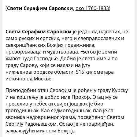
(
Свети Серафим Саровски
,
око 1760-1833
)
Свети Серафим Саровски
је један од највећих, не
само руских и српских, него и свеправославних и
свехришћанских Божјих подвижника,
прозорљиваца и чудотвораца. Његов је земни
живот чудо Господње. Добио је свето име и по
граду Сарову, који се налази на југу
нижњеновгородске области, 515 километара
источно од Москве.
Преподобни отац Серафим је рођен у граду Курску
и на крштењу је добио име Прохор. Отац му се
преселио у небески свијет још док је био
трогодишњак. Као седмогодишњак, пао је са
звоника недовршеног храма, посвећеног Светом
Сергију Радоњешком. Остао је неповријеђен,
захваљујући милости Божјој.