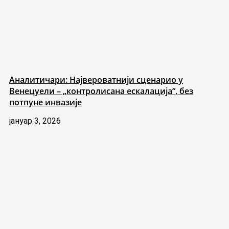
Аналитичари: Највероватнији сценарио у
Венецуели – „контролисана ескалација“, без
потпуне инвазије
јануар 3, 2026