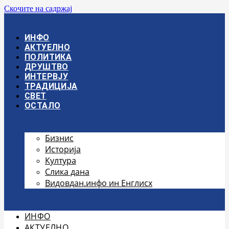
Скочите на садржај
ИНФО
АКТУЕЛНО
ПОЛИТИКА
ДРУШТВО
ИНТЕРВЈУ
ТРАДИЦИЈА
СВЕТ
ОСТАЛО
Бизнис
Историја
Култура
Слика дана
Видовдан.инфо ин Енглисх
ИНФО
АКТУЕЛНО