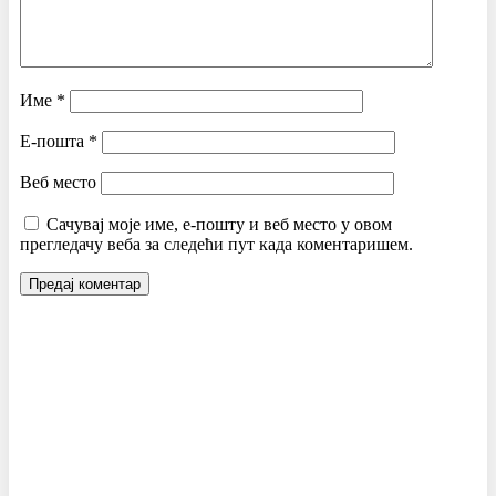
Име
*
Е-пошта
*
Веб место
Сачувај моје име, е-пошту и веб место у овом
прегледачу веба за следећи пут када коментаришем.