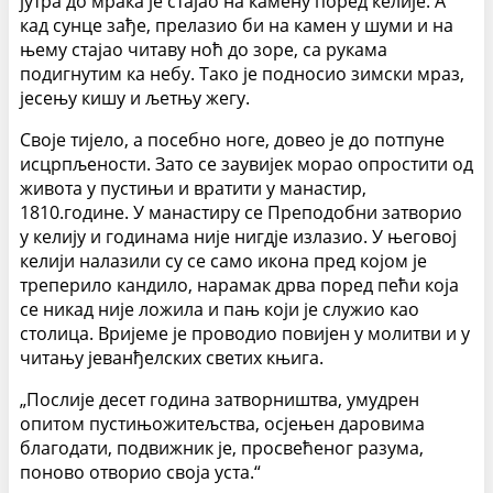
јутра до мрака је стајао на камену поред келије. А
кад сунце зађе, прелазио би на камен у шуми и на
њему стајао читаву ноћ до зоре, са рукама
подигнутим ка небу. Тако је подносио зимски мраз,
јесењу кишу и љетњу жегу.
Своје тијело, а посебно ноге, довео је до потпуне
исцрпљености. Зато се заувијек морао опростити од
живота у пустињи и вратити у манастир,
1810.године. У манастиру се Преподобни затворио
у келију и годинама није нигдје излазио. У његовој
келији налазили су се само икона пред којом је
треперило кандило, нарамак дрва поред пећи која
се никад није ложила и пањ који је служио као
столица. Вријеме је проводио повијен у молитви и у
читању јеванђелских светих књига.
„Послије десет година затворништва, умудрен
опитом пустињожитељства, осјењен даровима
благодати, подвижник је, просвећеног разума,
поново отворио своја уста.“