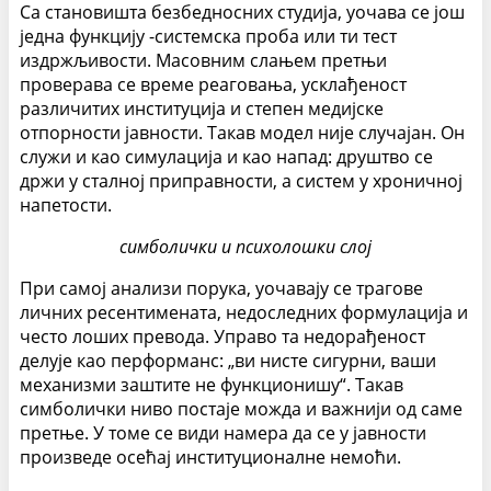
Са становишта безбедносних студија, уочава се још
једна функцију -системска проба или ти тест
издржљивости. Масовним слањем претњи
проверава се време реаговања, усклађеност
различитих институција и степен медијске
отпорности јавности. Такав модел није случајан. Он
служи и као симулација и као напад: друштво се
држи у сталној приправности, а систем у хроничној
напетости.
симболички и психолошки слој
При самој анализи порука, уочавају се трагове
личних ресентимената, недоследних формулација и
често лоших превода. Управо та недорађеност
делује као перформанс: „ви нисте сигурни, ваши
механизми заштите не функционишу“. Такав
симболички ниво постаје можда и важнији од саме
претње. У томе се види намера да се у јавности
произведе осећај институционалне немоћи.