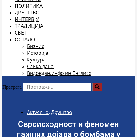
ПОЛИТИКА
ДРУШТВО
ИНТЕРВЈУ
ТРАДИЦИЈА
СВЕТ
ОСТАЛО
Бизнис
Историја
Култура
Слика дана
Видовдан.инфо ин Енглисх
Претрага
Актуелно
,
Друштво
Сврсисходност и феномен
лажних дојава о бомбама у