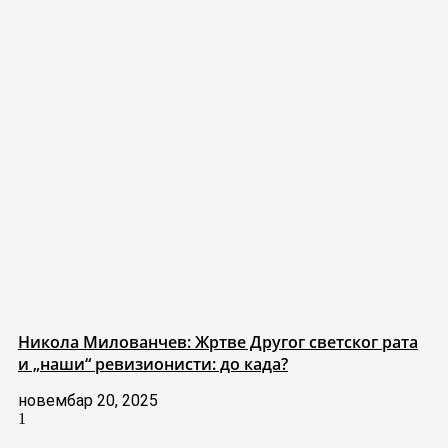
Никола Милованчев: Жртве Другог светског рата
и „наши“ ревизионисти: до када?
новембар 20, 2025