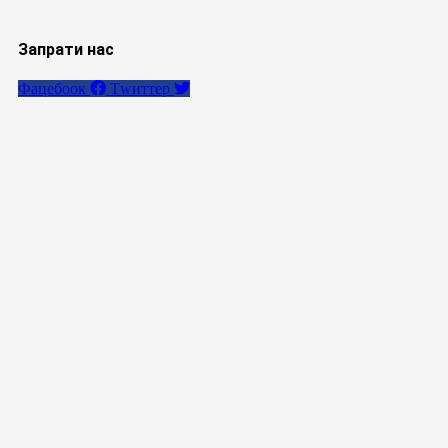
Запрати нас
Фацебоок
Тwиттер