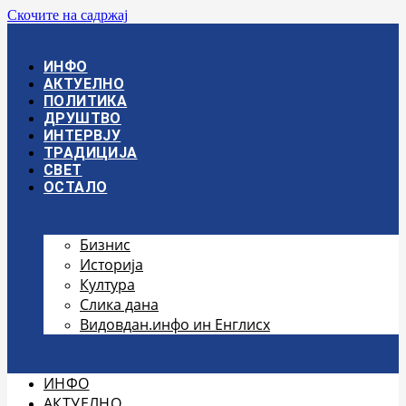
Скочите на садржај
ИНФО
АКТУЕЛНО
ПОЛИТИКА
ДРУШТВО
ИНТЕРВЈУ
ТРАДИЦИЈА
СВЕТ
ОСТАЛО
Бизнис
Историја
Култура
Слика дана
Видовдан.инфо ин Енглисх
ИНФО
АКТУЕЛНО