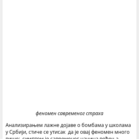
феномен савременог страха
Анализирањем лажне дојаве о бомбама у школама
у Србији, стиче се утисак да је овај феномен много
више: симптом је савременог начина вођења