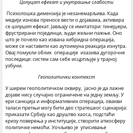
Цопyцат ефекат и унутрашње слабости
Психолошка димензија је незанемарљива. Када
медији изнова преносе вести о дојавама, активира
се
цопyцат
ефекат. Јављају се имитатори: тинејџери,
фрустрирани појединци, људи жељни пажње. Оно
што је почело као извана хибридна операција,
може се наставити као аутоимуна реакција изнутра.
Овај помукли облик операције изазива дугорочне
последице: систем сам себе исцрпљује у трајној
узбуни.
Геополитички контекст
У ширем геополитичком оквиру, јасно је да лажне
дојаве нису случајно ограничене на једну земљу. У
ери санкција и информативних операција, овакви
таласи претњи могу бити део стратешког сценарија:
приказати Србију као друштво хаоса, подстаћи
кризу поверења у институције, створити атмосферу
политичке немоћи. Уочљиво је уписивање