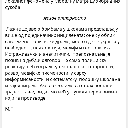
локалног феномена у глобалну матрицу хибридних
сукоба.
изазов отпорности
Лажне дојаве о бомбама у школама представљају
више од појединачних инцидената: оне су облик
савремене политичке драме, место где се укрштају
безбедност, психологија, медији и геополитика.
Истраживачки и аналитички, препознатљив је
позив на дубљи одговор: не само полицијску
реакцију, већ изградњу технолошке отпорности,
развој медијске писмености, у сврху
информисаности и систематску подршку школама
и заједницама. Ако дозволимо да страх постане
трајно стање, онда смо већ уступили терен онима
који га производе.
М.П