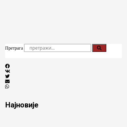
Претрага
Најновије