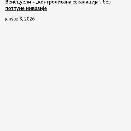
Венецуели – „контролисана ескалација“, без
потпуне инвазије
јануар 3, 2026