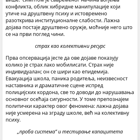
конфликта, облик хибридне манипулације који
утиче на друштвену психу и истовремено
разоткрива институционалне слабости. Лажна
дојава постаје друштвено оружје, моћније него што
се на први поглед чини.
страх као колективни ресурс
Прва опсервација јесте да ове дојаве показују
колико је страх лако мобилисати. Страх није
индивидуалан; он се шири као епидемија.
Евакуација школа, паника родитеља, неизвесност
наставника и драматичне сцене испред
полицијских кордона, све то доводи до нарушавања
основног осећаја сигурности. У томе препознајем
политички карактер овог феномена: лажна дојава
није усмерена на зграду школе, већ на колективну
психу.
„проба система“ и тестирање капацитета