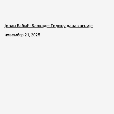
Јован Бабић: Блокаде: Годину дана касније
новембар 21, 2025