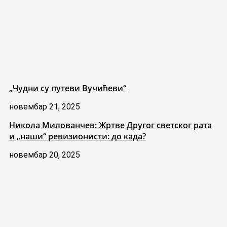
„Чудни су путеви Вучићеви“
новембар 21, 2025
Никола Милованчев: Жртве Другог светског рата
и „наши“ ревизионисти: до када?
новембар 20, 2025