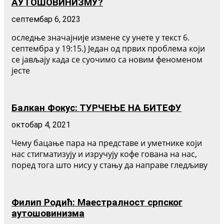
АУТОШОВИНИЗМУ?
септембар 6, 2023
оследње значајније измене су унете у текст 6.
септембра у 19:15.) Један од првих проблема који
се јављају када се суочимо са новим феноменом
јесте
Балкан Фокус: ТУРЧЕЊЕ НА БИТЕФУ
октобар 4, 2021
Чему бацање пара на представе и уметнике који
нас стигматизују и изручују кофе гована на нас,
поред тога што нису у стању да направе гледљиву
Филип Родић: Маестралност српског
аутошовинизма