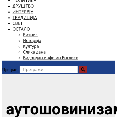
ПОЛИТИКА
ДРУШТВО
ИНТЕРВЈУ
ТРАДИЦИЈА
СВЕТ
ОСТАЛО
Бизнис
Историја
Култура
Слика дана
Видовдан.инфо ин Енглисх
Претрага
аутошовиниза