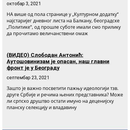
октобар 3, 2021
НА више од пола странице у „Културном додатку“
најстаријег дневног листа на Балкану, београдске
„Политике“, од прошле суботе имали смо прилику
да прочитамо величанствени омаж
(ВИДЕО) Слободан Антонић:
Аутошовинизам је опасан, наш главни
фронт је у Београду
септембар 23, 2021
Зашто је важно посветити пажњу идеологији тзв.
друге Србије и речима њених представника? Може
ли српско друштво остати имуно на деценијску
планску селекцију и владавину