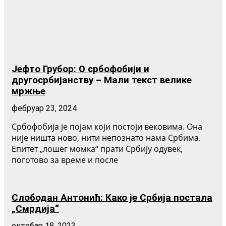
Јефто Грубор: О србофобији и
другосрбијанству – Мали текст велике
мржње
фебруар 23, 2024
Србофобија је појам који постоји вековима. Она
није ништа ново, нити непознато нама Србима.
Епитет „лошег момка“ прати Србију одувек,
поготово за време и после
Слободан Антонић: Како је Србија постала
„Смрдија“
октобар 18, 2023