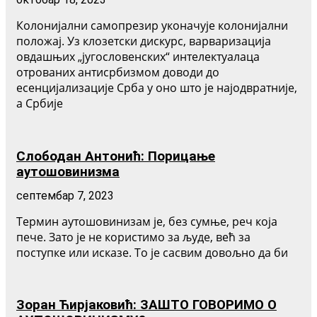
Колонијални самопрезир уконачује колонијални
положај. Уз клозетски дискурс, варваризација
овдашњих „југословенских“ интелектуалаца
отрованих антисрбизмом доводи до
есенцијализације Срба у оно што је најодвратније,
а Србије
Слободан Антонић: Порицање
аутошовинизма
септембар 7, 2023
Термин аутошовинизам је, без сумње, реч која
пече. Зато је не користимо за људе, већ за
поступке или исказе. То је сасвим довољно да би
Зоран Ћирјаковић: ЗАШТО ГОВОРИМО О