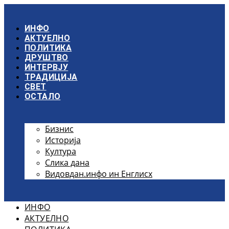
Скочите
на
садржај
ИНФО
АКТУЕЛНО
ПОЛИТИКА
ДРУШТВО
ИНТЕРВЈУ
ТРАДИЦИЈА
СВЕТ
ОСТАЛО
Бизнис
Историја
Култура
Слика дана
Видовдан.инфо ин Енглисх
ИНФО
АКТУЕЛНО