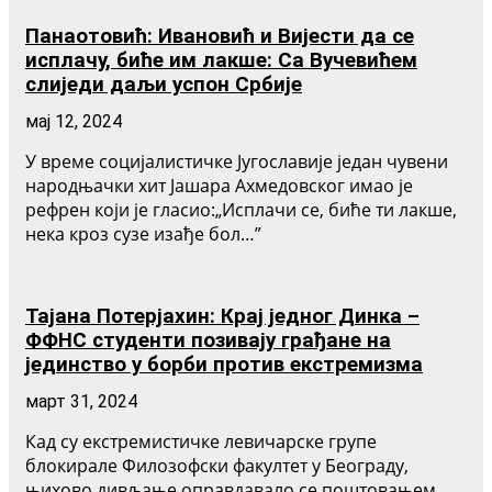
Панаотовић: Ивановић и Вијести да се
исплачу, биће им лакше: Са Вучевићем
слиједи даљи успон Србије
мај 12, 2024
У време социјалистичке Југославије један чувени
народњачки хит Јашара Ахмедовског имао је
рефрен који је гласио:„Исплачи се, биће ти лакше,
нека кроз сузе изађе бол…”
Тајана Потерјахин: Крај једног Динка –
ФФНС студенти позивају грађане на
јединство у борби против екстремизма
март 31, 2024
Кад су екстремистичке левичарске групе
блокирале Филозофски факултет у Београду,
њихово дивљање оправдавало се поштовањем