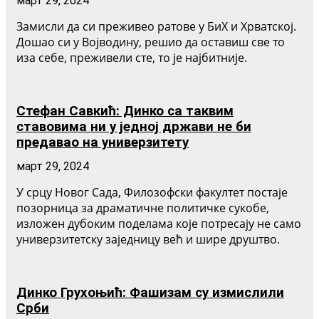
март 29, 2024
Замисли да си преживео ратове у БиХ и Хрватској.
Дошао си у Војводину, решио да оставиш све то
иза себе, преживели сте, то је најбитније.
Стефан Савкић: Динко са таквим
ставовима ни у једној држави не би
предавао на универзитету
март 29, 2024
У срцу Новог Сада, Филозофски факултет постаје
позорница за драматичне политичке сукобе,
изложен дубоким поделама које потресају не само
универзитетску заједницу већ и шире друштво.
Динко Грухоњић: Фашизам су измислили
Срби