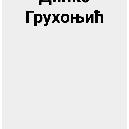
Грухоњић