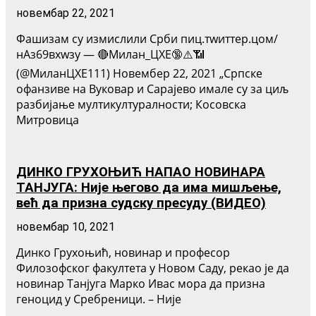
новембар 22, 2021
Фашизам су измислили Срби пиц.тwиттер.цом/
нАз69вxwзу — 🔴Милан_ЦХЕ🔞⚠️📶
(@МиланЦХЕ111) Новембер 22, 2021 „Српске
офанзиве на Вуковар и Сарајево имале су за циљ
разбијање мултикултуралности; Косовска
Митровица
ДИНКО ГРУХОЊИЋ НАПАО НОВИНАРА
ТАНЈУГА: Није његово да има мишљење,
већ да призна судску пресуду (ВИДЕО)
новембар 10, 2021
Динко Грухоњић, новинар и професор
Филозофског факултета у Новом Саду, рекао је да
новинар Танјуга Марко Ивас мора да призна
геноцид у Сребреници. – Није