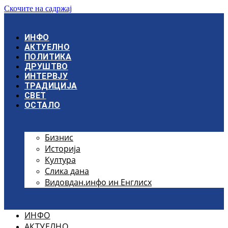
Скочите на садржај
ИНФО
АКТУЕЛНО
ПОЛИТИКА
ДРУШТВО
ИНТЕРВЈУ
ТРАДИЦИЈА
СВЕТ
ОСТАЛО
Бизнис
Историја
Култура
Слика дана
Видовдан.инфо ин Енглисх
ИНФО
АКТУЕЛНО