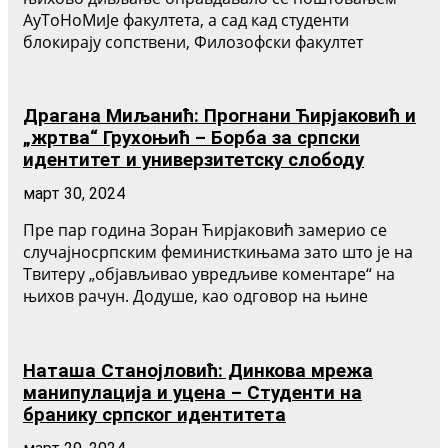
АуТоНоМиЈе факултета, а сад кад студенти
блокирају сопствени, Филозофски факултет
Драгана Миљанић: Прогнани Ћирјаковић и
„жртва“ Грухоњић – Борба за српски
идентитет и универзитетску слободу
март 30, 2024
Пре пар година Зоран Ћирјаковић замерио се
случајносрпским феминисткињама зато што је на
Твитеру „објављивао увредљиве коментаре“ на
њихов рачун. Додуше, као одговор на њине
Наташа Станојловић: Динкова мрежа
манипулација и уцена – Студенти на
бранику српског идентитета