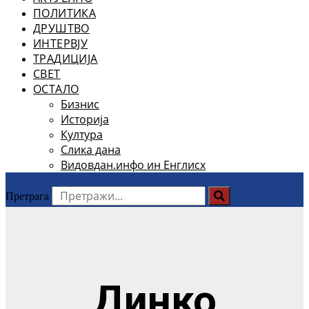
ПОЛИТИКА
ДРУШТВО
ИНТЕРВЈУ
ТРАДИЦИЈА
СВЕТ
ОСТАЛО
Бизнис
Историја
Култура
Слика дана
Видовдан.инфо ин Енглисх
Претрага
Динко