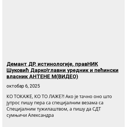
Демант ДР. истинологије, правНИК
Шуковић Дарко!главни уредник и пећински
власник АНТЕНЕ М(ВИДЕО)
октобар 6, 2025
КО ТОКАЖЕ, КО ТО ЛАЖЕ?! Ако је тачно оно што
јутрос пишу пера са специјалним везама са
Специјалним тужилаштвом, а пишу да СДТ
сумњичи Александра