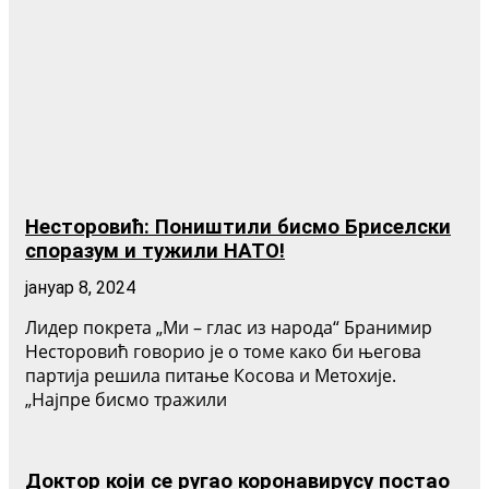
Несторовић: Поништили бисмо Бриселски
споразум и тужили НАТО!
јануар 8, 2024
Лидер покрета „Ми – глас из народа“ Бранимир
Несторовић говорио је о томе како би његова
партија решила питање Косова и Метохије.
„Најпре бисмо тражили
Доктор који се ругао коронавирусу постао