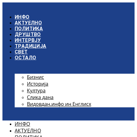
Скочите
на
садржај
ИНФО
АКТУЕЛНО
ПОЛИТИКА
ДРУШТВО
ИНТЕРВЈУ
ТРАДИЦИЈА
СВЕТ
ОСТАЛО
Бизнис
Историја
Култура
Слика дана
Видовдан.инфо ин Енглисх
ИНФО
АКТУЕЛНО