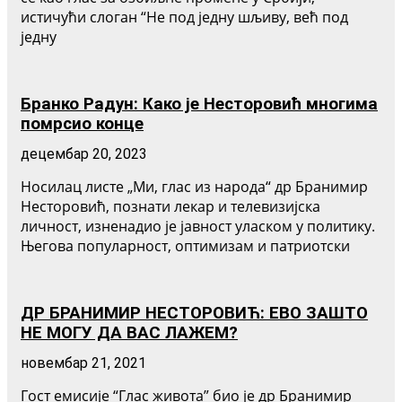
истичући слоган “Не под једну шљиву, већ под
једну
Бранко Радун: Како је Несторовић многима
помрсио конце
децембар 20, 2023
Носилац листе „Ми, глас из народа“ др Бранимир
Несторовић, познати лекар и телевизијска
личност, изненадио је јавност уласком у политику.
Његова популарност, оптимизам и патриотски
ДР БРАНИМИР НЕСТОРОВИЋ: ЕВО ЗАШТО
НЕ МОГУ ДА ВАС ЛАЖЕМ?
новембар 21, 2021
Гост емисије “Глас живота” био је др Бранимир