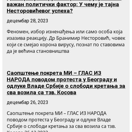
важан политички фактор: У чему је тајна
Несторовићевог успеха?
децембар 28, 2023
Феномен, избор изненађења или само особа која
изазива реакцију. Др Бранимир Несторовић, човек
који се смејао корона вирусу, познат по ставовима
да је већина становништва
Саопштење покрета МИ – ГЛАС ИЗ
НАРОДА поводом протеста у Београду и
одлуке Владе Србије о слободи кретања за
сва возила са тзв. Косова
децембар 26, 2023
Саопштење покрета МИ – ГЛАС ИЗ НАРОДА
поводом протеста у Београду и одлуке Владе
Србије о слободи кретања за сва возила са тзв.