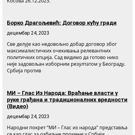
Косова 26.12.2023.
Борко Драгољевић: Договор кућу гради
децембар 24, 2023
Све делује као недовољно добар договор због
максималистичких очекивања релевантних
политичких опција. Сад видимо да готово нико
није задовољан изборним резултатом у Београду.
Србија против
МИ – Глас Из Народа: Враћање власти у
руке грађана и традиционалних вредности
(Видео)
децембар 24, 2023
Народни покрет “МИ – Глас из народа” представља
се као глас за озбиљне промене у Србији,