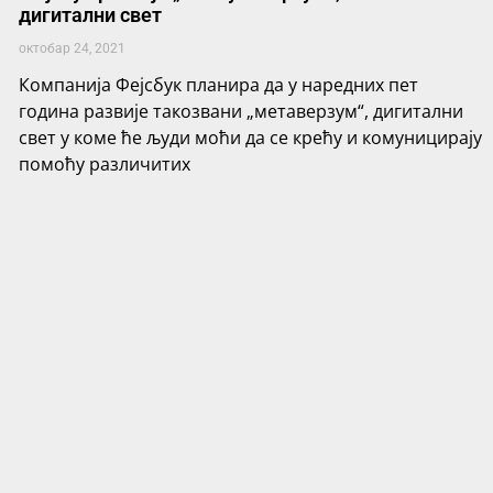
дигитални свет
октобар 24, 2021
Компанија Фејсбук планира да у наредних пет
година развије такозвани „метаверзум“, дигитални
свет у коме ће људи моћи да се крећу и комуницирају
помоћу различитих