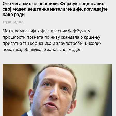
Оно чега смо се плашили: Фејсбук представио
свој модел вештачке интелигенције, погледајте
како ради
април 14, 2023
Мета, компанија која је власник Фејсбука, у
прошлости позната по низу скандала о кршењу
приватности корисника и злоупотреби њихових
података, објавила је данас свој модел