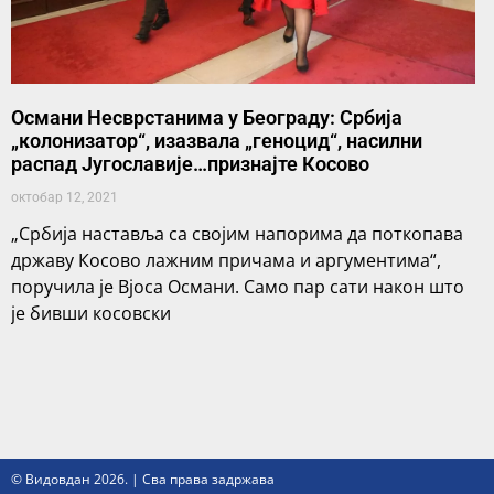
Османи Несврстанима у Београду: Србија
„колонизатор“, изазвала „геноцид“, насилни
распад Југославије…признајте Косово
октобар 12, 2021
„Србија наставља са својим напорима да поткопава
државу Косово лажним причама и аргументима“,
поручила је Вјоса Османи. Само пар сати након што
је бивши косовски
© Видовдан 2026. | Сва права задржава