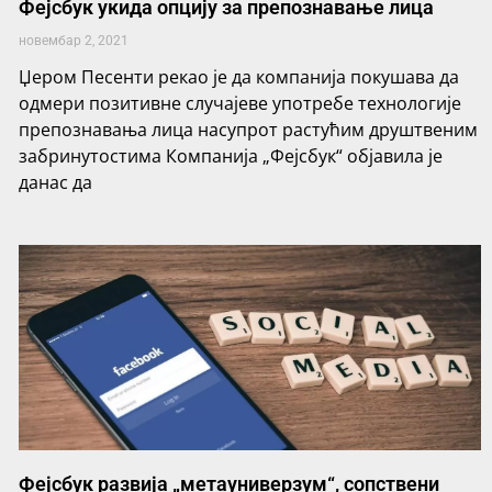
Фејсбук укида опцију за препознавање лица
новембар 2, 2021
Џером Песенти рекао је да компанија покушава да
одмери позитивне случајеве употребе технологије
препознавања лица насупрот растућим друштвеним
забринутостима Компанија „Фејсбук“ објавила је
данас да
Фејсбук развија „метауниверзум“, сопствени