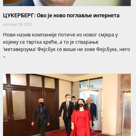
ЦУКЕРБЕРГ: Ово је ново поглавље интернета
октобар 29, 2021
Нови назив компаније потиче из новог смјера у
којему се твртка креће, а то је стварање
‘метаверзума‘ Фејсбук се више не зове Фејсбукк, него
–