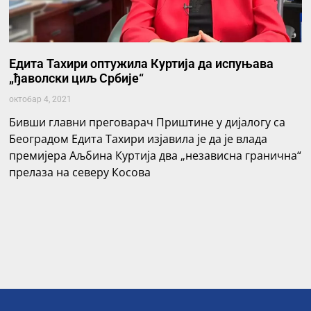
Едита Тахири оптужила Куртија да испуњава
„ђаволски циљ Србије“
октобар 4, 2021
Бивши главни преговарач Приштине у дијалогу са
Београдом Едита Тахири изјавила је да је влада
премијера Аљбина Куртија два „независна гранична“
прелаза на северу Косова