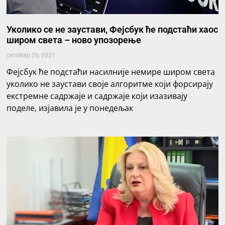
Уколико се не заустави, Фејсбук ће подстаћи хаос
широм света – ново упозорење
октобар 26, 2021
Фејсбук ће подстаћи насилније немире широм света
уколико не заустави своје алгоритме који форсирају
екстремне садржаје и садржаје који изазивају
поделе, изјавила је у понедељак