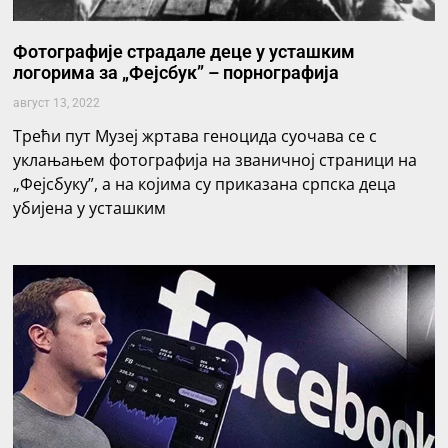
Фотографије страдале деце у усташким
логорима за „Фејсбук” – порнографија
август 13, 2022
Трећи пут Музеј жртава геноцида суочава се с
уклањањем фотографија на званичној страници на
„Фејсбуку”, а на којима су приказана српска деца
убијена у усташким