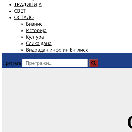
ТРАДИЦИЈА
СВЕТ
ОСТАЛО
Бизнис
Историја
Култура
Слика дана
Видовдан.инфо ин Енглисх
Претрага