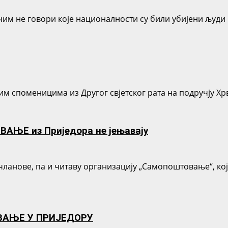
им не говори које националности су били убијени људи н
м споменицима из Другог свјетског рата на подручју Хрв
АЊЕ из Приједора не јењавају
чланове, па и читаву организацију „Самопоштовање“, ко
АЊЕ У ПРИЈЕДОРУ