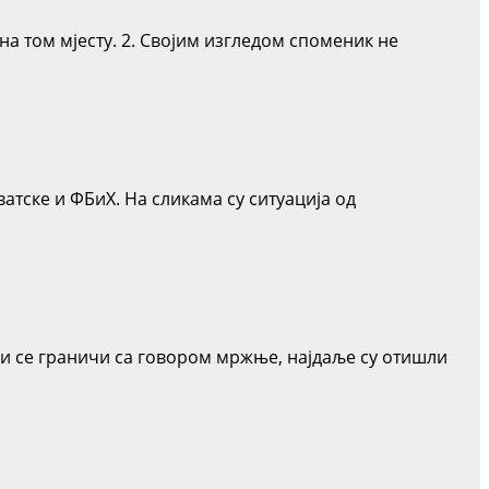
а том мјесту. 2. Својим изгледом споменик не
атске и ФБиХ. На сликама су ситуација од
ји се граничи са говором мржње, најдаље су отишли