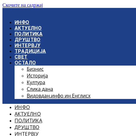
Скочите на садржај
ИНФО
АКТУЕЛНО
ПОЛИТИКА
ДРУШТВО
ИНТЕРВЈУ
ТРАДИЦИЈА
СВЕТ
ОСТАЛО
Бизнис
Историја
Култура
Слика дана
Видовдан.инфо ин Енглисх
ИНФО
АКТУЕЛНО
ПОЛИТИКА
ДРУШТВО
ИНТЕРВЈУ