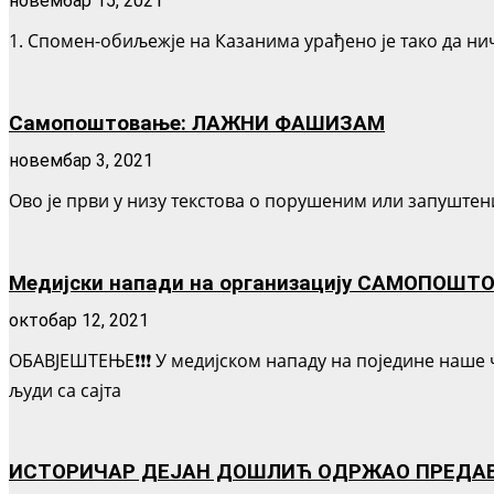
новембар 15, 2021
1. Спомен-обиљежје на Казанима урађено је тако да нич
Самопоштовање: ЛАЖНИ ФАШИЗАМ
новембар 3, 2021
Ово је први у низу текстова о порушеним или запуштени
Медијски напади на организацију САМОПОШТОВ
октобар 12, 2021
ОБАВЈЕШТЕЊЕ❗❗❗ У медијском нападу на поједине наше 
људи са сајта
ИСТОРИЧАР ДЕЈАН ДОШЛИЋ ОДРЖАО ПРЕДАВ