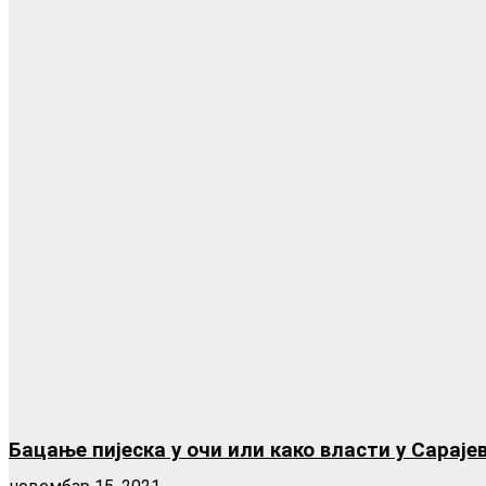
Бацање пијеска у очи или како власти у Сараје