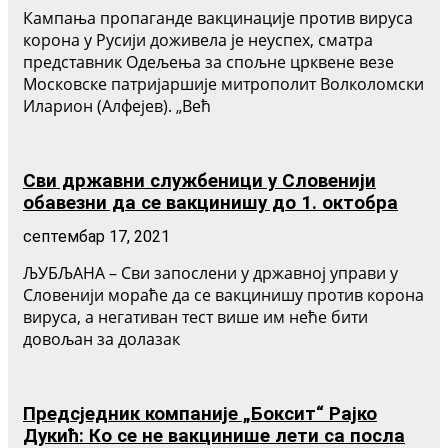
Кампања пропаганде вакцинације против вируса
корона у Русији доживела је неуспех, сматра
представник Одељења за спољне црквене везе
Московске патријаршије митрополит Волколомски
Иларион (Алфејев). „Већ
Сви државни службеници у Словенији
обавезни да се вакцинишу до 1. октобра
септембар 17, 2021
ЉУБЉАНА – Сви запослени у државној управи у
Словенији мораће да се вакцинишу против корона
вируса, а негативан тест више им неће бити
довољан за долазак
Предсједник компаније „Боксит“ Рајко
Дукић: Ко се не вакцинише лети са посла