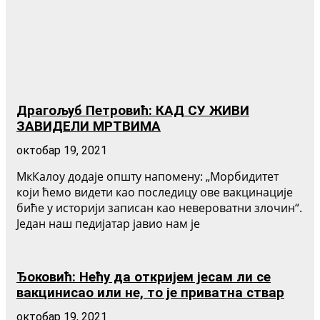
Драгољуб Петровић: КАД СУ ЖИВИ
ЗАВИДЕЛИ МРТВИМА
октобар 19, 2021
МкКалоу додаје општу напомену: „Морбидитет
који ћемо видети као последицу ове вакцинације
биће у историји записан као невероватни злочин“.
Један наш педијатар јавио нам је
Ђоковић: Нећу да откријем јесам ли се
вакцинисао или не, то је приватна ствар
октобар 19, 2021