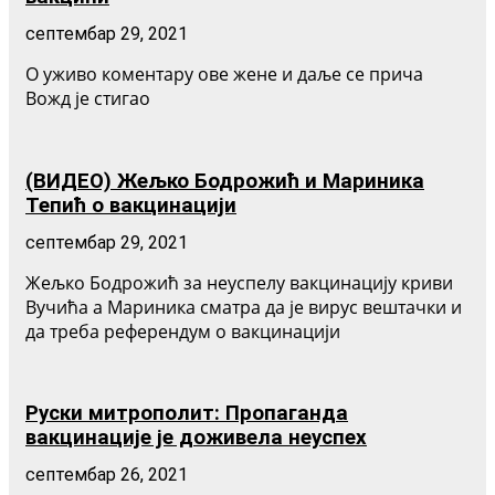
септембар 29, 2021
О уживо коментару ове жене и даље се прича
Вожд је стигао
(ВИДЕО) Жељко Бодрожић и Мариника
Тепић о вакцинацији
септембар 29, 2021
Жељко Бодрожић за неуспелу вакцинацију криви
Вучића а Мариника сматра да је вирус вештачки и
да треба референдум о вакцинацији
Руски митрополит: Пропаганда
вакцинације је доживела неуспех
септембар 26, 2021