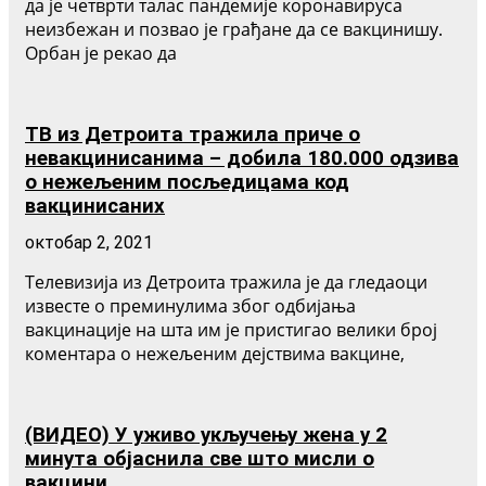
да је четврти талас пандемије коронавируса
неизбежан и позвао је грађане да се вакцинишу.
Орбан је рекао да
ТВ из Детроита тражила приче о
невакцинисанима – добила 180.000 одзива
о нежељеним посљедицама код
вакцинисаних
октобар 2, 2021
Телевизија из Детроита тражила је да гледаоци
известе о преминулима због одбијања
вакцинације на шта им је пристигао велики број
коментара о нежељеним дејствима вакцине,
(ВИДЕО) У уживо укључењу жена у 2
минута објаснила све што мисли о
вакцини