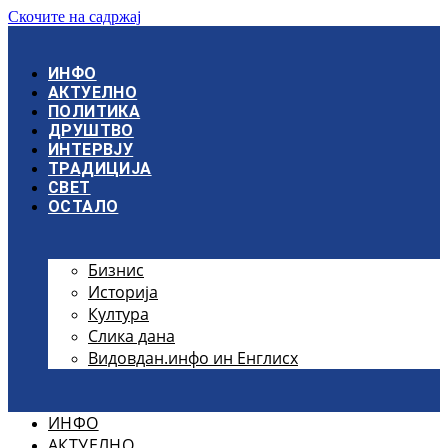
Скочите на садржај
ИНФО
АКТУЕЛНО
ПОЛИТИКА
ДРУШТВО
ИНТЕРВЈУ
ТРАДИЦИЈА
СВЕТ
ОСТАЛО
Бизнис
Историја
Култура
Слика дана
Видовдан.инфо ин Енглисх
ИНФО
АКТУЕЛНО