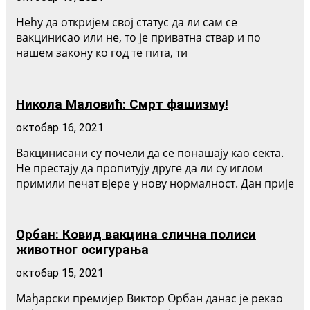
Нећу да откријем свој статус да ли сам се
вакцинисао или не, то је приватна ствар и по
нашем закону ко год те пита, ти
Никола Маловић: Смрт фашизму!
октобар 16, 2021
Вакцинисани су почели да се понашају као секта.
Не престају да пропитују друге да ли су иглом
примили печат вјере у нову нормалност. Дан прије
Орбан: Ковид вакцина слична полиси
животног осигурања
октобар 15, 2021
Мађарски премијер Виктор Орбан данас је рекао