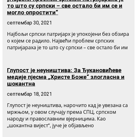
то што су српски – све остало би им се и
могло опростити“
септембар 30, 2021
Најбољи српски патријарх је упокојени без обзира
о којем се радило. Највећи проблем српских
патријараха је то што су српски – све остало би им
Глупост је неуништива: За Ђукановићеве
медије пјесма „Христе Боже“ злогласна и
шокантна
септембар 18, 2021
Глупост је неуништива, нарочито кад је увезана са
мржњом, у овом случају према СПЦ, српском
народу и православним вјерницима. Као
„шокантна вијест“, јуче је објављено