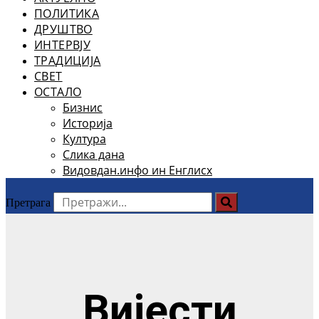
ПОЛИТИКА
ДРУШТВО
ИНТЕРВЈУ
ТРАДИЦИЈА
СВЕТ
ОСТАЛО
Бизнис
Историја
Култура
Слика дана
Видовдан.инфо ин Енглисх
Претрага
Вијести