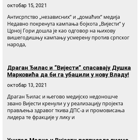
октобар 15, 2021
Антисрпство „независних“ и „домаћих“ медија
Недавно покренута кампања бојкота „Вијести“ у
Црној Гори дошла је као одговор на њихову
вишегодишњу кампању усмерену против српског
народа,
Драган Ђилас и “Вијести” спасавају Душка
Марковића да би га убацили у нову Владу!
октобар 13, 2021
Драган Ђилас и његово медијско недоношче
звано Вијести кренули у у реализацију пројекта
прављења здравог ткива ДПС-а и промовисања
лидера те фракције у лику и