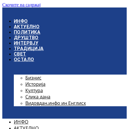
Скочите на садржај
ИНФО
АКТУЕЛНО
ПОЛИТИКА
ДРУШТВО
ИНТЕРВЈУ
ТРАДИЦИЈА
СВЕТ
ОСТАЛО
Бизнис
Историја
Култура
Слика дана
Видовдан.инфо ин Енглисх
ИНФО
АКТУЕЛНО