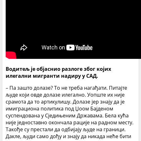
Водитељ је објаснио разлоге због којих
илегални мигранти надиру у САД.
– Па зашто долазе? То не треба нагађати. Питајте
људе који овде долазе илегално. Уопште их није
срамота да то артикулишу. Долазе јер знају да је
имиграциона политика под Џоом Бајденом
суспендована у Сједињеним Државама. Бела кућа
није једноставно окончала рације на радном месту.
Такође су престали да одбијају људе на граници.
Дакле, људи само дођу и знају да никада неће бити