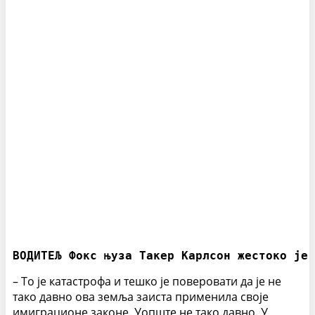
ВОДИТЕЉ Фокс њуза Такер Карлсон жестоко је 
– То је катастрофа и тешко је поверовати да је не
тако давно ова земља заиста применила своје
имиграционе законе. Уопште не тако давно. У