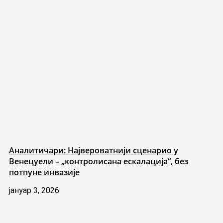
Аналитичари: Највероватнији сценарио у
Венецуели – „контролисана ескалација“, без
потпуне инвазије
јануар 3, 2026