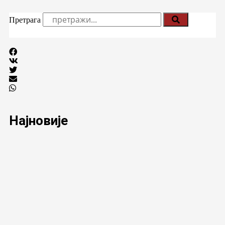
Претрага
Најновије