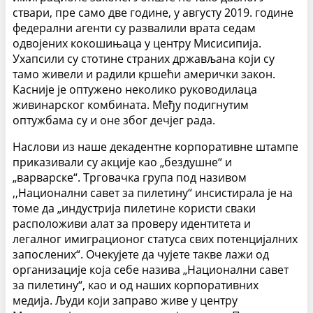
ствари, пре само две године, у августу 2019. године
федерални агенти су развалили врата седам
одвојених кокошињаца у центру Мисисипија.
Ухапсили су стотине страних држављана који су
тамо живели и радили кршећи амерички закон.
Касније је оптужено неколико руководилаца
живинарског комбината. Међу подигнутим
оптужбама су и оне због дечјег рада.
Наслови из наше декадентне корпоративне штампе
приказивали су акције као „бездушне“ и
„варварске“. Трговачка група под називом
,,Национални савет за пилетину“ инсистирала је на
томе да „индустрија пилетине користи сваки
расположиви алат за проверу идентитета и
легалног имиграционог статуса свих потенцијалних
запослених“. Очекујете да чујете такве лажи од
организације која себе назива „Национални савет
за пилетину“, као и од наших корпоративних
медија. Људи који заправо живе у центру