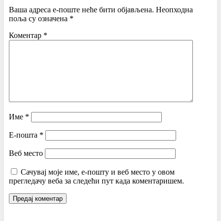
Ваша адреса е-поште неће бити објављена.
Неопходна
поља су означена
*
Коментар
*
Име
*
Е-пошта
*
Веб место
Сачувај моје име, е-пошту и веб место у овом
прегледачу веба за следећи пут када коментаришем.