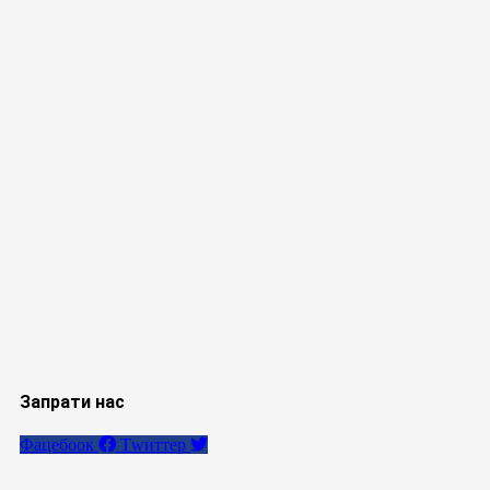
Запрати нас
Фацебоок
Тwиттер