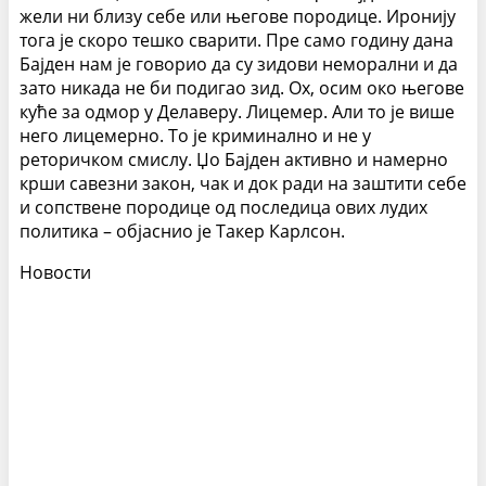
жели ни близу себе или његове породице. Иронију
тога је скоро тешко сварити. Пре само годину дана
Бајден нам је говорио да су зидови неморални и да
зато никада не би подигао зид. Ох, осим око његове
куће за одмор у Делаверу. Лицемер. Али то је више
него лицемерно. То је криминално и не у
реторичком смислу. Џо Бајден активно и намерно
крши савезни закон, чак и док ради на заштити себе
и сопствене породице од последица ових лудих
политика – објаснио је Такер Карлсон.
Новости