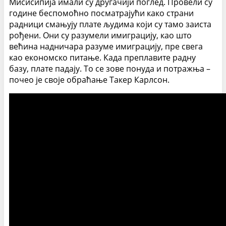
Мисисипија имали су другачији поглед. Провели су
године беспомоћно посматрајући како страни
радници смањују плате људима који су тамо заиста
рођени. Они су разумели имиграцију, као што
већина надничара разуме имиграцију, пре свега
као економско питање. Када преплавите радну
базу, плате падају. То се зове понуда и потражња –
почео је своје обраћање Такер Карлсон.