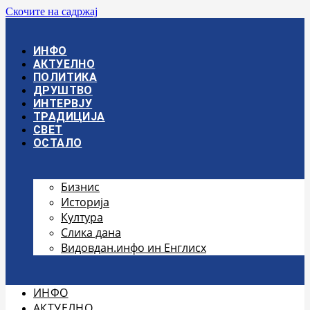
Скочите на садржај
ИНФО
АКТУЕЛНО
ПОЛИТИКА
ДРУШТВО
ИНТЕРВЈУ
ТРАДИЦИЈА
СВЕТ
ОСТАЛО
Бизнис
Историја
Култура
Слика дана
Видовдан.инфо ин Енглисх
ИНФО
АКТУЕЛНО