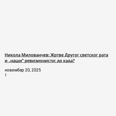
Никола Милованчев: Жртве Другог светског рата
и „наши“ ревизионисти: до када?
новембар 20, 2025