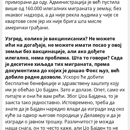
приморани да оду. Администрација је већ пустила
више од 160.000 илегалних миграната у земљу, без
икаквог надзора, а да није рекла људима у чије се
квартове селе јер их није брига шта мисле
амерички грађани.
Узгред, колико је вакцинисаних? Не можете
ићи на догађаје, не можете имати посао у овој
земљи без вакцинације, али ако дођете
илегално, нема проблема. Шта то говори? Сада
је десетине хиљада тих миграната, према
документима до којих је дошао Фокс њуз, већ
добило радне дозволе.
Ускоро ће добити
бесплатне бенефиције и здравствену заштиту коју
им је обећао Џо Бајден. Зато и долазе. Опет, само их
питајте и они ће вам рећи. Због Џоа Бајдена, то је
заиста тако једноставно. Истовремено, треба да
знате да је Бајден наредио влади да изгради зид око
куће за одмор његове породице у Делаверу и да је
изгради о јавном трошку. Различитост је можда
наша снага, он то често каже, али Џо Бајден то не