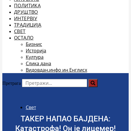
ПОЛИТИКА
ДРУШТВО
ИНТЕРВЈУ
ТРАДИЦИЈА
СВЕТ
ОСТАЛО
Бизнис
Историја
Култура
Слика дана
Видовдан.инфо ин Енглисх
Претрага
Свет
ТАКЕР НАПАО БАЈДЕНА:
Катастрофа! Он је лицемер!