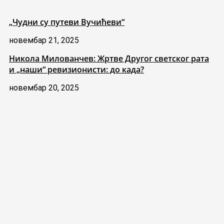
„Чудни су путеви Вучићеви“
новембар 21, 2025
Никола Милованчев: Жртве Другог светског рата
и „наши“ ревизионисти: до када?
новембар 20, 2025