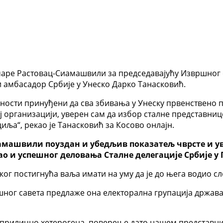
аре Растовац-Сиамашвили за председавајућу Извршног са
 амбасадор Србије у Унеско Дарко Танасковић.
лности принуђени да сва збивања у Унеску првенствено 
ј организацији, уверен сам да избор сталне представниц
иља“, рекао је Танасковић за Косово онлајн.
иамашвили поуздан и убедљив показатељ чврсте и ув
ао и успешног деловања Сталне делегације Србије у П
 постигнућа ваља имати на уму да је до њега водио слож
шног савета предлаже она електорална групација држава 
у прилично хетерогена, поверење дато нашем представник