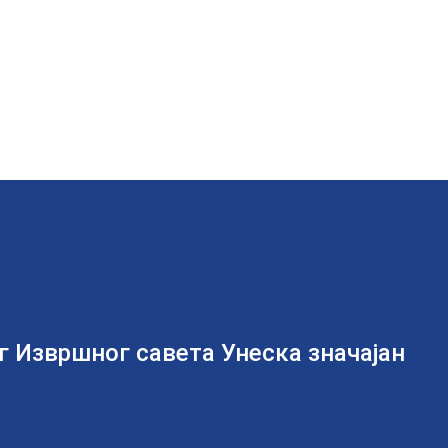
г Извршног савета Унеска значајан