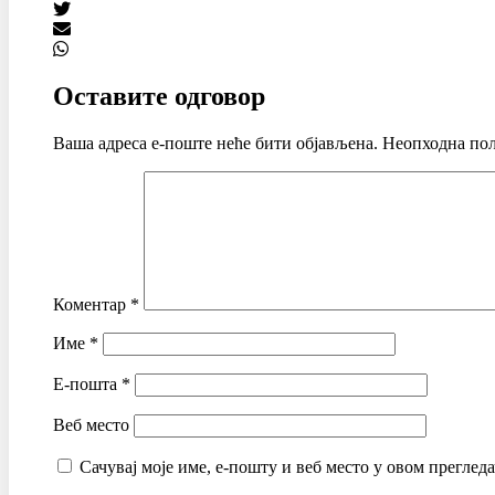
Оставите одговор
Ваша адреса е-поште неће бити објављена.
Неопходна пољ
Коментар
*
Име
*
Е-пошта
*
Веб место
Сачувај моје име, е-пошту и веб место у овом преглед