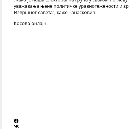
уважавања њене политичке уравнотежености и зре
Извршног савета“, каже Танасковић.
Косово онлајн