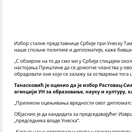
Избор сталне представнице Србије при Унеску Там
наше спољне политике и дипломатије, каже бивши
„С обзиром на то да смо ми у Србији стицајем око
настојања Приштине да се домогне чланства у ово
обрадовати оне који се залажу за остварење тога ц
Танасковић је оценио да је избор Растовац-С
агенцији УН за образовање, науку и културу, к
„Приликом оцењивања вредности овог дипломатског
Објаснио је да кандидата за председавајућег Извр
„председника владе Унеска“.
„Како је наша електорална група у сваком поглед