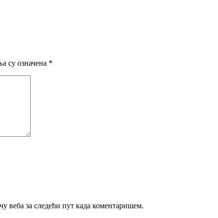
а су означена
*
ачу веба за следећи пут када коментаришем.