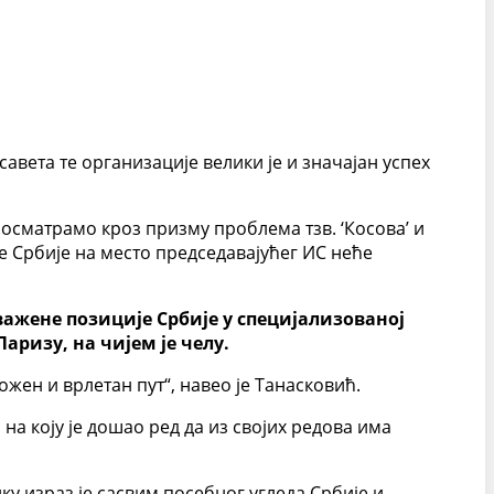
вета те организације велики је и значајан успех
посматрамо кроз призму проблема тзв. ‘Косова’ и
е Србије на место председавајућег ИС неће
ажене позиције Србије у специјализованој
аризу, на чијем је челу.
ен и врлетан пут“, навео је Танасковић.
на коју је дошао ред да из својих редова има
у израз је сасвим посебног угледа Србије и