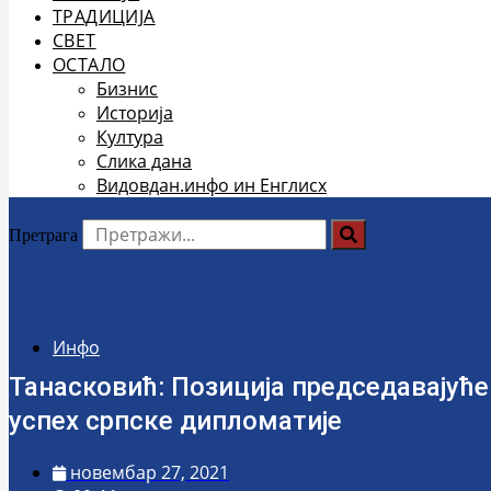
ТРАДИЦИЈА
СВЕТ
ОСТАЛО
Бизнис
Историја
Култура
Слика дана
Видовдан.инфо ин Енглисх
Претрага
Инфо
Танасковић: Позиција председавајуће
успех српске дипломатије
новембар 27, 2021