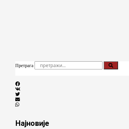
Претрага
Најновије