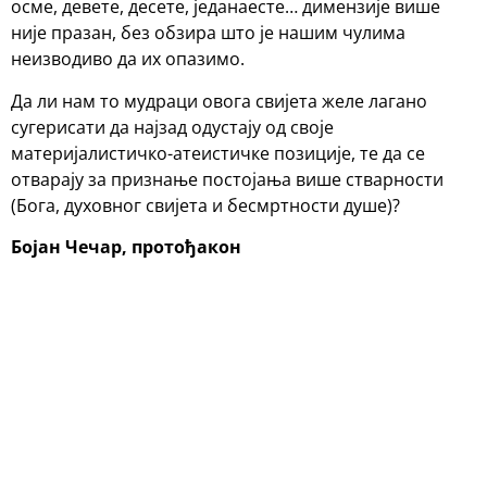
осме, девете, десете, једанаесте… димензије више
није празан, без обзира што је нашим чулима
неизводиво да их опазимо.
Да ли нам то мудраци овога свијета желе лагано
сугерисати да најзад одустају од своје
материјалистичко-атеистичке позиције, те да се
отварају за признање постојања више стварности
(Бога, духовног свијета и бесмртности душе)?
Бојан Чечар, протођакон