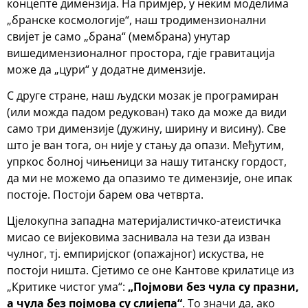
концепте димензија. На примјер, у неким моделима
„бранске космологије“, наш тродимензионални
свијет је само „брана“ (мембрана) унутар
вишедимензионалног простора, гдје гравитација
може да „цури“ у додатне димензије.
С друге стране, наш људски мозак је програмиран
(или можда падом редукован) тако да може да види
само три димензије (дужину, ширину и висину). Све
што је ван тога, он није у стању да опази. Међутим,
упркос болној чињеници за нашу титанску гордост,
да ми не можемо да опазимо те димензије, оне ипак
постоје. Постоји барем ова четврта.
Цјелокупна западна материјалистичко-атеистичка
мисао се вијековима заснивала на тези да изван
чулног, тј. емпиријског (опажајног) искуства, не
постоји ништа. Сјетимо се оне Кантове крилатице из
„Критике чистог ума“:
„Појмови без чула су празни,
а чула без појмова су слијепа“
. То значи да, ако