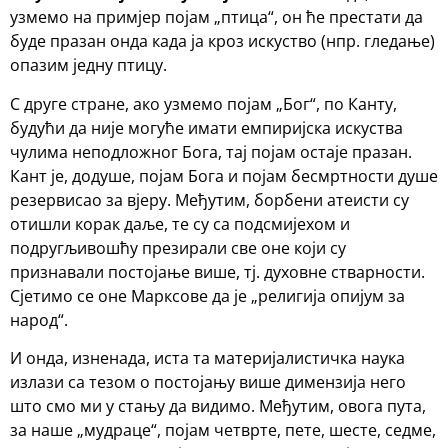
узмемо на примјер појам „птица“, он ће престати да
буде празан онда када ја кроз искуство (нпр. гледање)
опазим једну птицу.
С друге стране, ако узмемо појам „Бог“, по Канту,
будући да није могуће имати емпиријска искуства
чулима неподложног Бога, тај појам остаје празан.
Кант је, додуше, појам Бога и појам бесмртности душе
резервисао за вјеру. Међутим, борбени атеисти су
отишли корак даље, те су са подсмијехом и
подругљивошћу презирали све оне који су
признавали постојање више, тј. духовне стварности.
Сјетимо се оне Марксове да је „религија опијум за
народ“.
И онда, изненада, иста та материјалистичка наука
излази са тезом о постојању више димензија него
што смо ми у стању да видимо. Међутим, овога пута,
за наше „мудраце“, појам четврте, пете, шесте, седме,