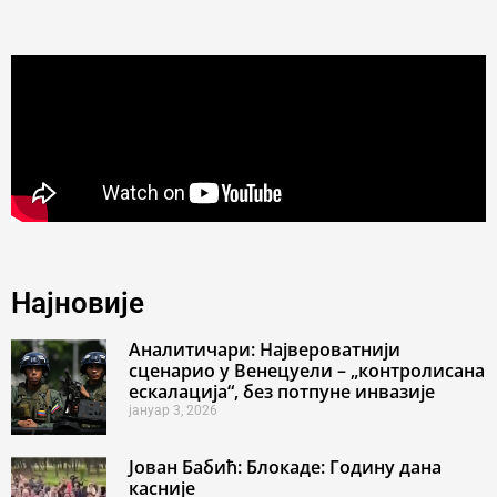
Најновије
Аналитичари: Највероватнији
сценарио у Венецуели – „контролисана
ескалација“, без потпуне инвазије
јануар 3, 2026
Јован Бабић: Блокаде: Годину дана
касније