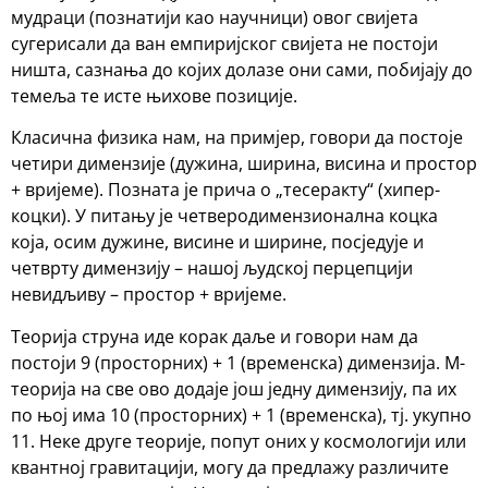
мудраци (познатији као научници) овог свијета
сугерисали да ван емпиријског свијета не постоји
ништа, сазнања до којих долазе они сами, побијају до
темеља те исте њихове позиције.
Класична физика нам, на примјер, говори да постоје
четири димензије (дужина, ширина, висина и простор
+ вријеме). Позната је прича о „тесеракту“ (хипер-
коцки). У питању је четверодимензионална коцка
која, осим дужине, висине и ширине, посједује и
четврту димензију – нашој људској перцепцији
невидљиву – простор + вријеме.
Теорија струна иде корак даље и говори нам да
постоји 9 (просторних) + 1 (временска) димензија. М-
теорија на све ово додаје још једну димензију, па их
по њој има 10 (просторних) + 1 (временска), тј. укупно
11. Неке друге теорије, попут оних у космологији или
квантној гравитацији, могу да предлажу различите