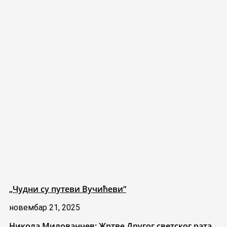
„Чудни су путеви Вучићеви“
новембар 21, 2025
Никола Милованчев: Жртве Другог светског рата