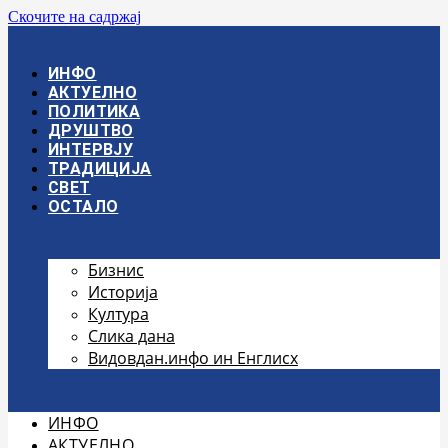
Скочите на садржај
ИНФО
АКТУЕЛНО
ПОЛИТИКА
ДРУШТВО
ИНТЕРВЈУ
ТРАДИЦИЈА
СВЕТ
ОСТАЛО
Бизнис
Историја
Култура
Слика дана
Видовдан.инфо ин Енглисх
ИНФО
АКТУЕЛНО