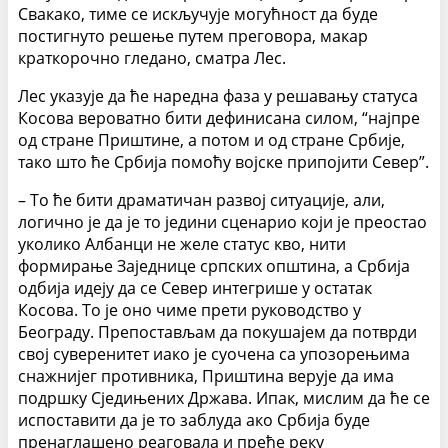
Свакако, тиме се искључује могућност да буде
постигнуто решење путем преговора, макар
краткорочно гледано, сматра Лес.
Лес указује да ће наредна фаза у решавању статуса
Косова вероватно бити дефинисана силом, “најпре
од стране Приштине, а потом и од стране Србије,
тако што ће Србија помоћу војске припојити Север”.
– То ће бити драматичан развој ситуације, али,
логично је да је то једини сценарио који је преостао
уколико Албанци не желе статус кво, нити
формирање Заједнице српских општина, а Србија
одбија идеју да се Север интегрише у остатак
Косова. То је оно чиме прети руководство у
Београду. Препостављам да покушајем да потврди
свој суверенитет иако је суочена са упозорењима
снажнијег противника, Приштина верује да има
подршку Сједињених Држава. Ипак, мислим да ће се
испоставити да је то заблуда ако Србија буде
пренаглашено реаговала и пређе реку