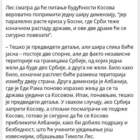
Лес сматра да ће питање будућности Косова
вероватно попримити једну ширу димензију, “јер
паралелно расте криза у Босни, где Срби теже
коначном распаду државе, и ове две драме ће се
сигурно повезати”.
– Тешко је предвидети детаље, али шира слика биће
јасна – постоје две спорне, али де факто независне
територије на границама Србије, од којих једна
жели да буде део Србије, а друга не жели. Било како
било, коначни расплет биће размена територија
између двеју страна. Друга димензија је Албанија,
где је Еди Рама поново изразио жељу да се та
држава уједини са Косовом. Ипак, понављам, тешко
је предвидети детаље. У сваком случају, ако Србија
запрети Косову, а спољни посматрачи не подрже
Косово, готово је сигурно да ће се Косово
приближити Албанији, како би добило подршку и
безбедност, што ће учинити уједињење још
извеснијим, објашњава Тимоти Лес.