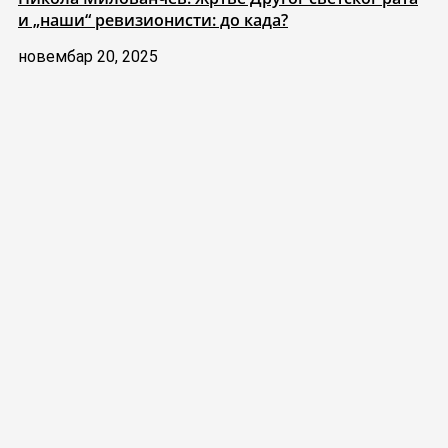
и „наши“ ревизионисти: до када?
новембар 20, 2025