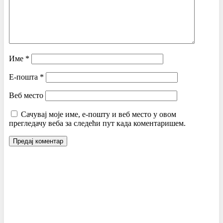
Име
*
Е-пошта
*
Веб место
Сачувај моје име, е-пошту и веб место у овом
прегледачу веба за следећи пут када коментаришем.