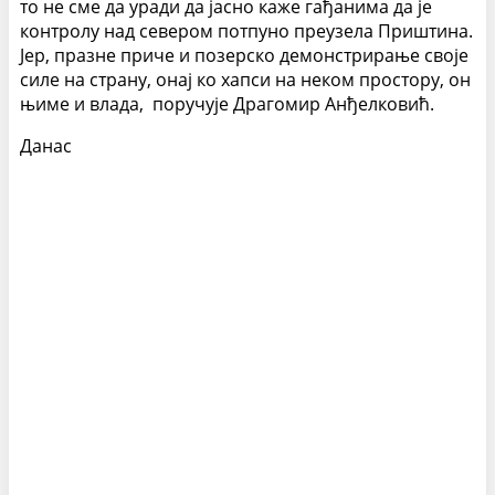
то не сме да уради да јасно каже гађанима да је
контролу над севером потпуно преузела Приштина.
Јер, празне приче и позерско демонстрирање своје
силе на страну, онај ко хапси на неком простору, он
њиме и влада, поручује Драгомир Анђелковић.
Данас