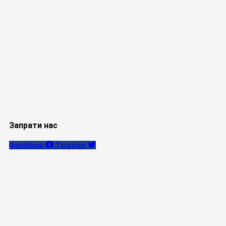
Запрати нас
Фацебоок
Тwиттер