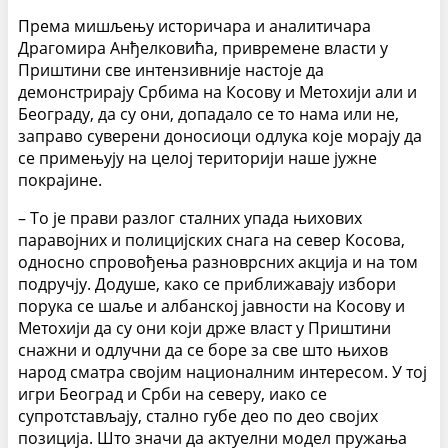
Према мишљењу историчара и аналитичара
Драгомира Анђелковића, привремене власти у
Приштини све интензивније настоје да
демонстрирају Србима на Косову и Метохији али и
Београду, да су они, допадало се то нама или не,
заправо суверени доносиоци одлука које морају да
се примењују на целој територији наше јужне
покрајине.
– То је прави разлог сталних упада њихових
паравојних и полицијских снага на север Косова,
односно спровођења разноврсних акција и на том
подручју. Додуше, како се приближавају избори
порука се шаље и албанској јавности на Косову и
Метохији да су они који држе власт у Приштини
снажни и одлучни да се боре за све што њихов
народ сматра својим националним интересом. У тој
игри Београд и Срби на северу, иако се
супротстављају, стално губе део по део својих
позиција. Што значи да актуелни модел пружања