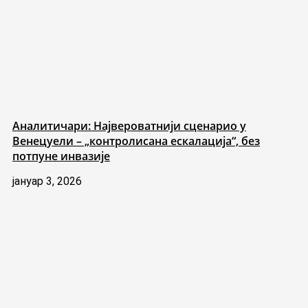
Аналитичари: Највероватнији сценарио у
Венецуели – „контролисана ескалација“, без
потпуне инвазије
јануар 3, 2026