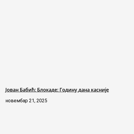
Јован Бабић: Блокаде: Годину дана касније
новембар 21, 2025