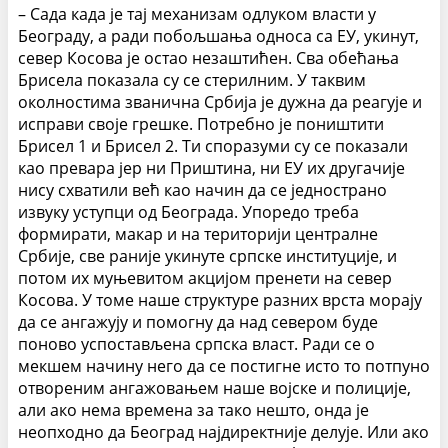
– Сада када је тај механизам одлуком власти у
Београду, а ради побољшања односа са ЕУ, укинут,
север Косова је остао незаштићен. Сва обећања
Брисела показала су се стерилним. У таквим
околностима званична Србија је дужна да реагује и
исправи своје грешке. Потребно је поништити
Брисел 1 и Брисел 2. Ти споразуми су се показали
као превара јер ни Приштина, ни ЕУ их другачије
нису схватили већ као начин да се једнострано
извуку уступци од Београда. Упоредо треба
формирати, макар и на територији централне
Србије, све раније укинуте српске институције, и
потом их муњевитом акцијом пренети на север
Косова. У томе наше структуре разних врста морају
да се ангажују и помогну да над севером буде
поново успостављена српска власт. Ради се о
мекшем начину него да се постигне исто то потпуно
отвореним ангажовањем наше војске и полиције,
али ако нема времена за тако нешто, онда је
неопходно да Београд најдиректније делује. Или ако