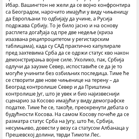
Ибар. Вашингтон не жели да се војно конфронтира
са Београдом, нарочито имајући у виду чињеницу
да Европљани то одбијају да учине, а Русија
подржава Србију. То је било јасно и на основу
расплета догађаја од пре две недеље (криза
изазвана реципроцитетом у регистарским
таблицама), када су САД практично капулирале
пред захтевима Срба да се одржи статус кво након
демонстрирања војне силе. Уколико, пак, Србија
одлучи да заузме Север, испоставиће се да је то
могуће учинити без озбиљних последица. Тиме ће
се створити две нове чињенице на терену – да
Београд контролише Север и да Приштина
контролише Југ, што је увек и био најизвеснији
сценарио за Косово имајући у виду демографске
податке. Тиме ће се, такође, преокренути дебата о
будућности Косова. На самом Косову почеће да се
разматра статус Срба на Југу, што ће, Србија,
несумњиво, довести у везу са статусом Албанаца у
Прешевској долини, тврди Тимоти Лес.