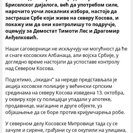
Бриселског дијалога, већ да употребом силе,
нарочито уочи локалних избора, настоје да
застраше Србе који живе на северу Косова, и
покажу им да они контролишу то подручје,
оцењују за Демостат Тимоти Лес и Драгомир
Анђелковић.
Наши саговорници не искључују ни могућност да ће
и снаге косовских Албанаца, али војска Србије, у
догледно време настојати да успоставе контролу
над Севером Косова.
Подсетимо, „окидач“ за нереде представљала је
акција косовске полиције у већински српским
срединама на северу Косова изведена 13. октобра,
у оквиру које су полицајци упадали у апотеке,
продавнице, магацине и друге објекте, уз
објашњење да се боре против кријумчарења робе.
У северном делу Косовске Митровице тада су се
зачуле и сирене, грађани су се окупили на улицама,