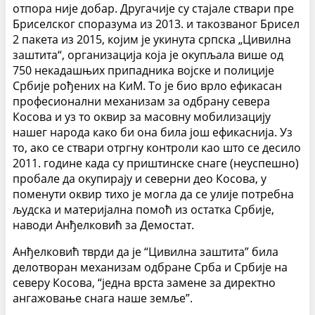
отпора није добар. Другачије су стајале ствари пре
Бриселског споразума из 2013. и такозваног Брисел
2 пакета из 2015, којим је укинута српска „Цивилна
заштита“, организација која је окупљала више од
750 некадашњих припадника војске и полиције
Србије рођених на КиМ. То је био врло ефикасан
професионални механизам за одбрану севера
Косова и уз то оквир за масовну мобилизацију
нашег народа како би она била још ефикаснија. Уз
то, ако се ствари отргну контроли као што се десило
2011. године када су приштинске снаге (неуспешно)
пробале да окупирају и северни део Косова, у
поменути оквир тихо је могла да се улије потребна
људска и материјална помоћ из остатка Србије,
наводи Анђелковић за Демостат.
Анђелковић тврди да је “Цивилна заштита” била
делотворан механизам одбране Срба и Србије на
северу Косова, “једна врста замене за директно
ангажовање снага наше земље”.