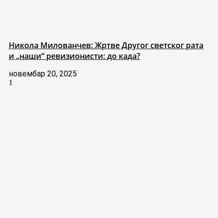
Никола Милованчев: Жртве Другог светског рата
и „наши“ ревизионисти: до када?
новембар 20, 2025