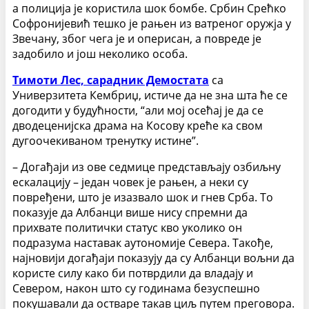
а полиција је користила шок бомбе. Србин Срећко
Софронијевић тешко је рањен из ватреног оружја у
Звечану, због чега је и оперисан, а повреде је
задобило и још неколико особа.
Тимоти Лес, сарадник Демостата
са
Универзитета Кембриџ, истиче да не зна шта ће се
догодити у будућности, “али мој осећај је да се
дводеценијска драма на Косову креће ка свом
дугоочекиваном тренутку истине”.
– Догађаји из ове седмице представљају озбиљну
ескалацију – један човек је рањен, а неки су
повређени, што је изазвало шок и гнев Срба. То
показује да Албанци више нису спремни да
прихвате политички статус кво уколико он
подразума наставак аутономије Севера. Такође,
најновији догађаји показују да су Албанци вољни да
користе силу како би потврдили да владају и
Севером, након што су годинама безуспешно
покушавали да остваре такав циљ путем преговора.