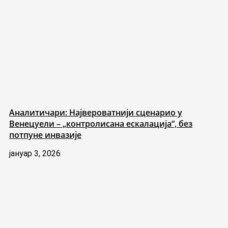
Аналитичари: Највероватнији сценарио у
Венецуели – „контролисана ескалација“, без
потпуне инвазије
јануар 3, 2026