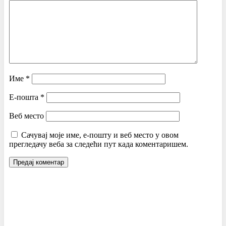
Име
*
Е-пошта
*
Веб место
Сачувај моје име, е-пошту и веб место у овом
прегледачу веба за следећи пут када коментаришем.