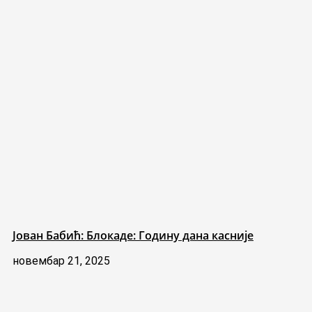
Јован Бабић: Блокаде: Годину дана касније
новембар 21, 2025