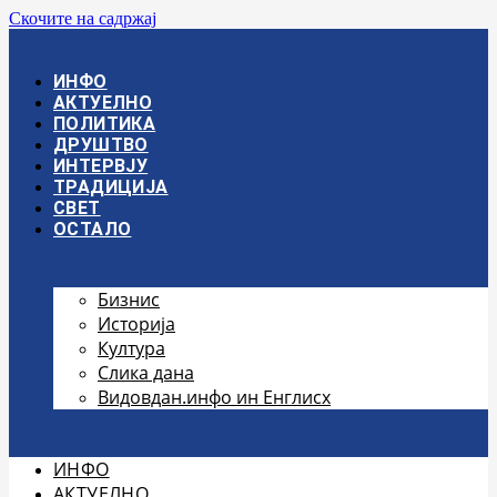
Скочите на садржај
ИНФО
АКТУЕЛНО
ПОЛИТИКА
ДРУШТВО
ИНТЕРВЈУ
ТРАДИЦИЈА
СВЕТ
ОСТАЛО
Бизнис
Историја
Култура
Слика дана
Видовдан.инфо ин Енглисх
ИНФО
АКТУЕЛНО