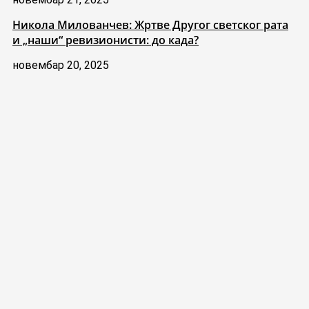
Никола Милованчев: Жртве Другог светског рата
и „наши“ ревизионисти: до када?
новембар 20, 2025