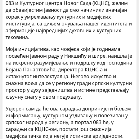
083 и Културног центра Новог Сада (КЦНС), желим
да обавијестим јавност да смо начинили значајан
корак у умрежавању културних и медијских
институција, са циљем очувања нашег идентитета и
афирмације највреднијих духовних и културних
тековина.
Моја иницијатива, као човјека који је годинама
посвећен јавном раду у Никшићу и шире, наишла је
на искрено разумијевање и подршку код господина
Бојана Панаотовића, директора КЦНС-а и
истакнутог интелектуалца. Његово искуство и
снажна воља да се у региону гради српски културни
простор у духу заједништва и истине представљају
кључну снагу у овом подухвату.
Увјерен сам да ће ова сарадња допринијети бољем
информисању, културном уздизању и повезивању
српског народа у региону, а портал 083 ће, у
сарадњи са КЦНС-ом, постати још снажнија
медијска тачка која негује истинске вриједности.