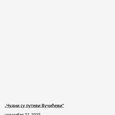
„Чудни су путеви Вучићеви“
новембар 21, 2025