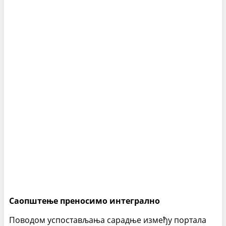
Саопштење преносимо интегрално
Поводом успостављања сарадње између портала