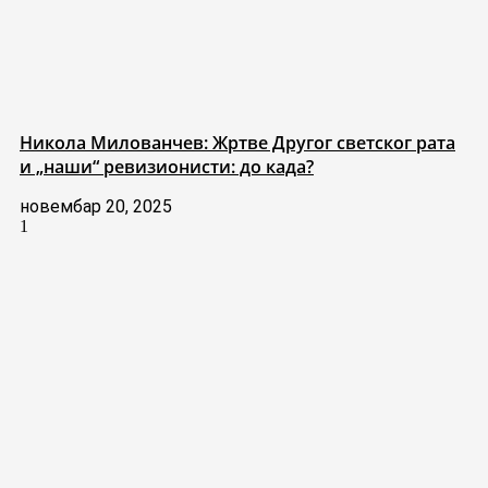
Никола Милованчев: Жртве Другог светског рата
и „наши“ ревизионисти: до када?
новембар 20, 2025