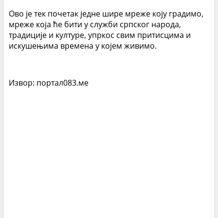
Ово је тек почетак једне шире мреже коју градимо,
мреже која ће бити у служби српског народа,
традиције и културе, упркос свим притисцима и
искушењима времена у којем живимо.
Извор: портал083.ме