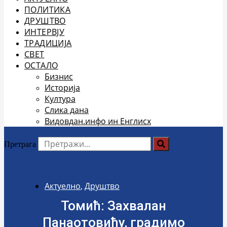
ПОЛИТИКА
ДРУШТВО
ИНТЕРВЈУ
ТРАДИЦИЈА
СВЕТ
ОСТАЛО
Бизнис
Историја
Култура
Слика дана
Видовдан.инфо ин Енглисх
Претрага
Актуелно
,
Друштво
Томић: Захвалан
Панаотовићу, градимо