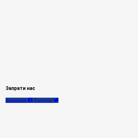
Запрати нас
Фацебоок
Тwиттер