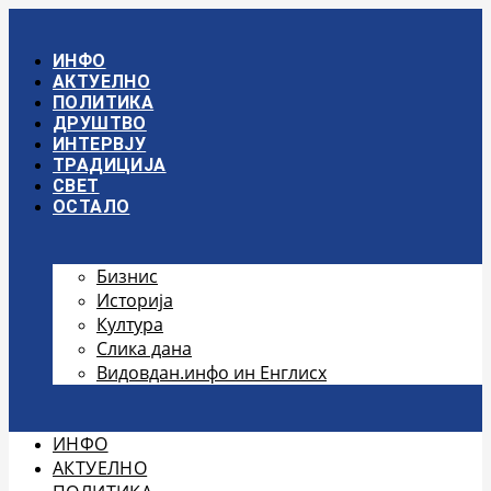
Скочите
на
садржај
ИНФО
АКТУЕЛНО
ПОЛИТИКА
ДРУШТВО
ИНТЕРВЈУ
ТРАДИЦИЈА
СВЕТ
ОСТАЛО
Бизнис
Историја
Култура
Слика дана
Видовдан.инфо ин Енглисх
ИНФО
АКТУЕЛНО