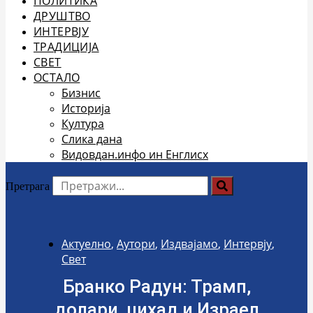
ПОЛИТИКА
ДРУШТВО
ИНТЕРВЈУ
ТРАДИЦИЈА
СВЕТ
ОСТАЛО
Бизнис
Историја
Култура
Слика дана
Видовдан.инфо ин Енглисх
Претрага
Актуелно
,
Аутори
,
Издвајамо
,
Интервју
,
Свет
Бранко Радун: Трамп,
долари, џихад и Израел