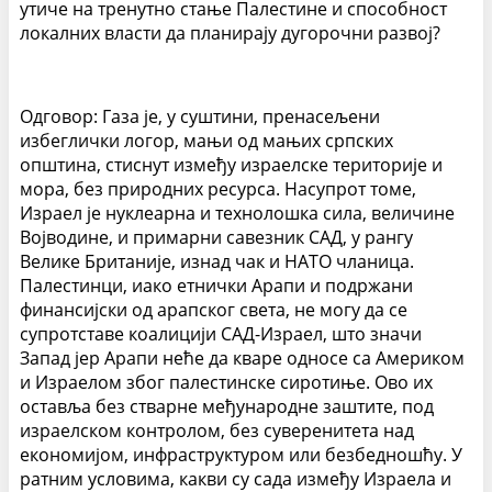
утиче на тренутно стање Палестине и способност
локалних власти да планирају дугорочни развој?
Одговор: Газа је, у суштини, пренасељени
избеглички логор, мањи од мањих српских
општина, стиснут између израелске територије и
мора, без природних ресурса. Насупрот томе,
Израел је нуклеарна и технолошка сила, величине
Војводине, и примарни савезник САД, у рангу
Велике Британије, изнад чак и НАТО чланица.
Палестинци, иако етнички Арапи и подржани
финансијски од арапског света, не могу да се
супротставе коалицији САД-Израел, што значи
Запад јер Арапи неће да кваре односе са Америком
и Израелом због палестинске сиротиње. Ово их
оставља без стварне међународне заштите, под
израелском контролом, без суверенитета над
економијом, инфраструктуром или безбедношћу. У
ратним условима, какви су сада између Израела и