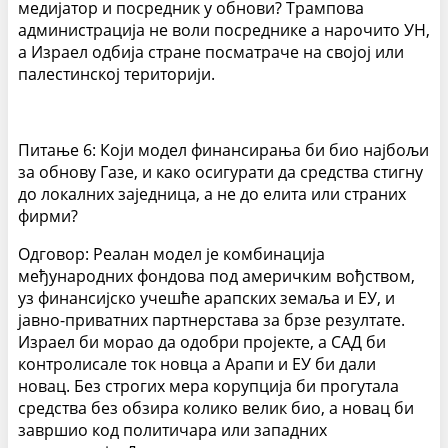
медијатор и посредник у обнови? Трампова
администрација не воли посреднике а нарочито УН,
а Израел одбија стране посматраче на својој или
палестинској територији.
Питање 6: Који модел финансирања би био најбољи
за обнову Газе, и како осигурати да средства стигну
до локалних заједница, а не до елита или страних
фирми?
Одговор: Реалан модел је комбинација
међународних фондова под америчким вођством,
уз финансијско учешће арапских земаља и ЕУ, и
јавно-приватних партнерстава за брзе резултате.
Израел би морао да одобри пројекте, а САД би
контролисале ток новца а Арапи и ЕУ би дали
новац. Без строгих мера корупција би прогутала
средства без обзира колико велик био, а новац би
завршио код политичара или западних