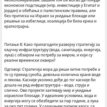
неоколонијализам. Вашингтон би могао да понуди
економске подстицаје (нпр. инвестиције у Египат и
Јордан) и обећања о палестинским правима, али
без притиска на Израел за укидање блокаде или
решење за избеглице, коалиција би била крхка и
краткотрајна.
Питање 8: Како прилагодити развојну стратегију за
кључну инфраструктуру (вода, санитација, енергија,
лука) с обзиром на потребу за миром, и који су
реални временски оквири?
Одговор: Стратегија мора да реши хитне потребе а
то су прекид сукоба, довољна количина хране воде
и лекова. Касније уколико дође до тог касније би
дошла на ред инфраструктура – вода, струја и
слично. Ови пројекти захтевају мир и укидање
израелске блокаде. У идеалним условима, вода и
енергија могу се обезбедити за пар године, а лука
за око пет година. У садашњем ратном хаосу, са