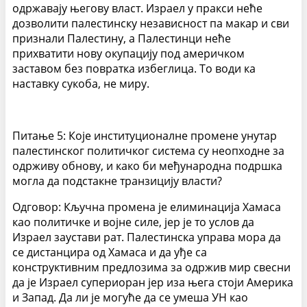
одржавају његову власт. Израел у пракси неће
дозволити палестинску независност па макар и сви
признали Палестину, а Палестинци неће
прихватити нову окупацију под америчком
заставом без повратка избеглица. То води ка
наставку сукоба, не миру.
Питање 5: Које институционалне промене унутар
палестинског политичког система су неопходне за
одрживу обнову, и како би међународна подршка
могла да подстакне транзицију власти?
Одговор: Кључна промена је елиминација Хамаса
као политичке и војне силе, јер је то услов да
Израел заустави рат. Палестинска управа мора да
се дистанцира од Хамаса и да уђе са
конструктивним предлозима за одржив мир свесни
да је Израел супериоран јер иза њега стоји Америка
и Запад. Да ли је могуће да се умеша УН као