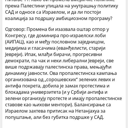
према Палестини утицала на унутрашњу политику
САД и односе са Израелом, и да ли постоји
коалиција за подршку амбициозном програму?
Одговор: Промена би изазвала оштар отпор у
Конгресу, где доминира про-израелски лоби
(АИПАЦ), као и међу пословном заједницом,
медијима и гласачима (еванђелисти, старији
Јевреји). Ипак, млађи бирачи, прогресивни
демократи, па чак и неки либерални Јевреји, све
више подржавају палестинска права, мењајући
динамику јавности. Ова пропалестинска кампања
организована од „сорошевских“ зелених левих и
антифа покрета, добила је замах протестима и
блокадама универзитета (и у Србији антифа и
зелени организују протесте и имају пропалестинске
ставове као њихови ментори). Балансирање са
Израелом захтева притисак на Нетанјахуа за
попуштање, али без губитка подршке у САД.