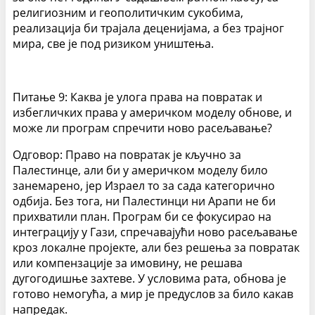
религиозним и геополитичким сукобима,
реализација би трајала деценијама, а без трајног
мира, све је под ризиком уништења.
Питање 9: Каква је улога права на повратак и
избегличких права у америчком моделу обнове, и
може ли програм спречити ново расељавање?
Одговор: Право на повратак је кључно за
Палестинце, али би у америчком моделу било
занемарено, јер Израел то за сада категорично
одбија. Без тога, ни Палестинци ни Арапи не би
прихватили план. Програм би се фокусирао на
интеграцију у Гази, спречавајући ново расељавање
кроз локалне пројекте, али без решења за повратак
или компензације за имовину, не решава
дугогодишње захтеве. У условима рата, обнова је
готово немогућа, а мир је предуслов за било какав
напредак.