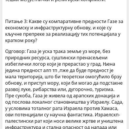
Питање 3: Какве су компаративне предности Газе за
економску и инфраструктурну обнову, и које су
кључне препреке за реализацију тих потенцијала у
кратком року?
Одговор: Газа је уска трака земље уз море, без
природних ресурса, суштински пренасељени
избеглички логор који је прерастао у град. Њена
једина предност алп тп ,пже да буде предност је
мала територија, што би теоретски омогућило брзу
обнову, и приступ мору, који би могао да подстакне
развој луке, рибарства или, дугорочно, туризма.
Пре сукоба, Газа је живела од арапских донација и
од послова локалног становништва у Израелу. Сада,
у условима тоталног рата Израела против Хамаса,
ови потенцијали су научна фантастика. Израелскп-
палестински рат који носи велике жртве и уништена
инфраструктура и стална опасност од напада или