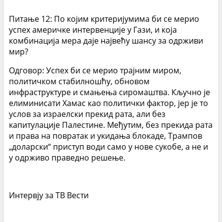
Питање 12: По којим критеријумима би се мерио
успех америчке интервенције у Гази, и која
комбинација мера даје највећу шансу за одрживи
мир?
Одговор: Успех би се мерио трајним миром,
политичком стабилношћу, обновом
инфраструктуре и смањења сиромаштва. Кључно је
елиминисати Хамас као политички фактор, јер је то
услов за израелски прекид рата, али без
капитулације Палестине. Међутим, без прекида рата
и права на повратак и укидања блокаде, Трампов
„доларски“ приступ води само у нове сукобе, а не и
у одрживо праведно решење.
Интервју за ТВ Вести