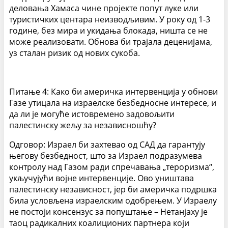
деловања Хамаса чине пројекте попут луке или
туристичких центара неизводљивим. У року од 1-3
године, без мира и укидања блокада, ништа се не
може реализовати. Обнова би трајала деценијама,
уз сталан ризик од нових сукоба.
Питање 4: Како би америчка интервенција у обнови
Газе утицала на израелске безбедносне интересе, и
да ли је могуће истовремено задовољити
палестинску жељу за независношћу?
Одговор: Израел би захтевао од САД да гарантују
његову безбедност, што за Израел подразумева
контролу над Газом ради спречавања „тероризма“,
укључујући војне интервенције. Ово уништава
палестинску независност, јер би америчка подршка
била условљена израелским одобрењем. У Израелу
не постоји консензус за попуштање – Нетанјаху је
таоц радикалних коалиционих партнера који