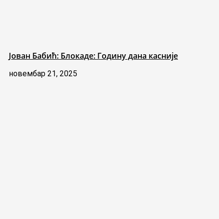
Јован Бабић: Блокаде: Годину дана касније
новембар 21, 2025