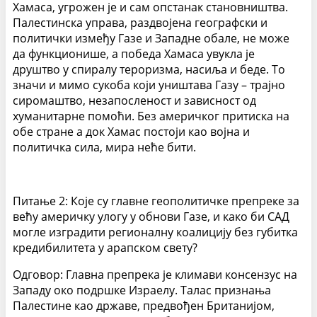
Хамаса, угрожен је и сам опстанак становништва.
Палестинска управа, раздвојена географски и
политички између Газе и Западне обале, не може
да функционише, а победа Хамаса увукла је
друштво у спиралу тероризма, насиља и беде. То
значи и мимо сукоба који уништава Газу – трајно
сиромаштво, незапосленост и зависност од
хуманитарне помоћи. Без америчког притиска на
обе стране а док Хамас постоји као војна и
политичка сила, мира неће бити.
Питање 2: Које су главне геополитичке препреке за
већу америчку улогу у обнови Газе, и како би САД
могле изградити регионалну коалицију без губитка
кредибилитета у арапском свету?
Одговор: Главна препрека је климави консензус на
Западу око подршке Израелу. Талас признања
Палестине као државе, предвођен Британијом,