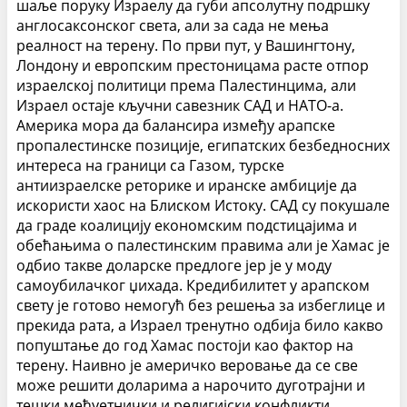
шаље поруку Израелу да губи апсолутну подршку
англосаксонског света, али за сада не мења
реалност на терену. По први пут, у Вашингтону,
Лондону и европским престоницама расте отпор
израелској политици према Палестинцима, али
Израел остаје кључни савезник САД и НАТО-а.
Америка мора да балансира између арапске
пропалестинске позиције, египатских безбедносних
интереса на граници са Газом, турске
антиизраелске реторике и иранске амбиције да
искористи хаос на Блиском Истоку. САД су покушале
да граде коалицију економским подстицајима и
обећањима о палестинским правима али је Хамас је
одбио такве доларске предлоге јер је у моду
самоубилачког џихада. Кредибилитет у арапском
свету је готово немогућ без решења за избеглице и
прекида рата, а Израел тренутно одбија било какво
попуштање до год Хамас постоји као фактор на
терену. Наивно је америчко веровање да се све
може решити доларима а нарочито дуготрајни и
тешки међуетнички и религијски конфликти.