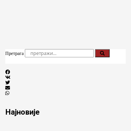
Претрага
Најновије