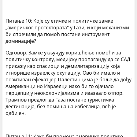
Питање 10: Које су етичке и политичке замке
„америчког протектората“ у Гази, и који механизми
би спречили да помоћ постане инструмент
доминације?
Одговор: Замке укључују коришћење помоћи за
политичку контролу, медијску пропаганду да се САД
прикажу као спасиоци и демилитаризацију која
игнорише израелску окупацију. Ово би имало и
позитиван ефекат јер Палестинцима је боље да дођу
Американци но Израелци иако би то ојачало
перцепцију неоколонијализма и изазвало отпор.
Трампов предлог да Газа постане туристичка
дестинација, без помињања избеглица, већ је
одбијен.
Питање 11: Како би промена америчке политике