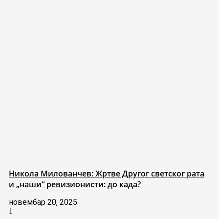
Никола Милованчев: Жртве Другог светског рата
и „наши“ ревизионисти: до када?
новембар 20, 2025