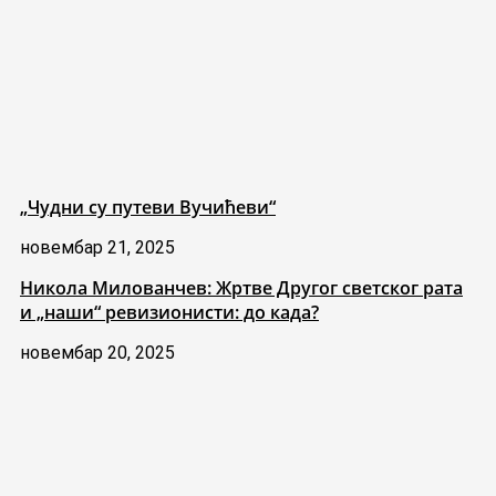
„Чудни су путеви Вучићеви“
новембар 21, 2025
Никола Милованчев: Жртве Другог светског рата
и „наши“ ревизионисти: до када?
новембар 20, 2025