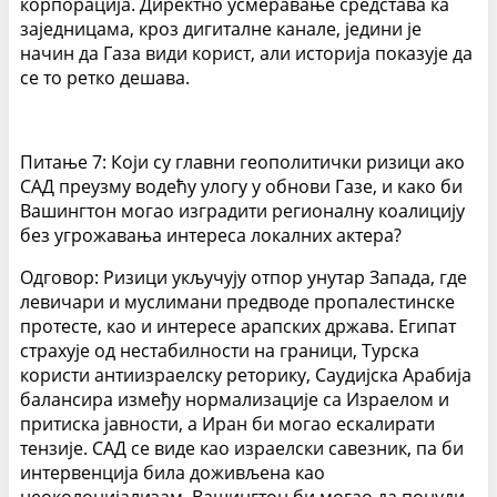
корпорација. Директно усмеравање средстава ка
заједницама, кроз дигиталне канале, једини је
начин да Газа види корист, али историја показује да
се то ретко дешава.
Питање 7: Који су главни геополитички ризици ако
САД преузму водећу улогу у обнови Газе, и како би
Вашингтон могао изградити регионалну коалицију
без угрожавања интереса локалних актера?
Одговор: Ризици укључују отпор унутар Запада, где
левичари и муслимани предводе пропалестинске
протесте, као и интересе арапских држава. Египат
страхује од нестабилности на граници, Турска
користи антиизраелску реторику, Саудијска Арабија
балансира између нормализације са Израелом и
притиска јавности, а Иран би могао ескалирати
тензије. САД се виде као израелски савезник, па би
интервенција била доживљена као