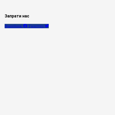
Запрати нас
Фацебоок
Тwиттер