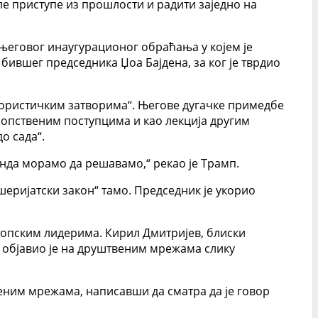
ле приступе из прошлости и радити заједно на
 његовог инаугурационог обраћања у којем је
бившег председника Џоа Бајдена, за ког је тврдио
ерористичким затворима“. Његове дугачке примедбе
сопственим поступцима и као лекција другим
о сада“.
онда морамо да решавамо,“ рекао је Трамп.
шеријатски закон“ тамо. Председник је укорио
опским лидерима. Кирил Дмитријев, блиски
 објавио је на друштвеним мрежама слику
веним мрежама, написавши да сматра да је говор