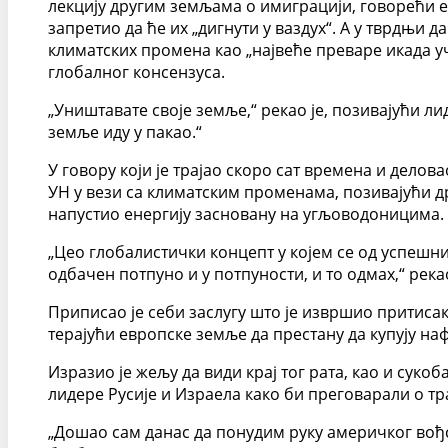
лекцију другим земљама о имиграцији, говорећи 
запретио да ће их „дигнути у ваздух“. А у тврдњи
климатских промена као „највеће преваре икада у
глобалног консензуса.
„Уништавате своје земље,“ рекао је, позивајући л
земље иду у пакао.“
У говору који је трајао скоро сат времена и дело
УН у вези са климатским променама, позивајући др
напустио енергију засновану на угљоводоницима.
„Цео глобалистички концепт у којем се од успешн
одбачен потпуно и у потпуности, и то одмах,“ река
Приписао је себи заслугу што је извршио притисак
терајући европске земље да престану да купују наф
Изразио је жељу да види крај тог рата, као и сук
лидере Русије и Израела како би преговарали о тр
„Дошао сам данас да понудим руку америчког вођст