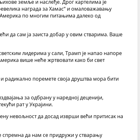
ихове земље и наслеђе. Дрог картелима је
превелика награда за Хамас“ и омаловажавању
је Америка по многим питањима далеко од
ећи да сам ја заиста добар у овим стварима. Ваше
 светским лидерима у сали, Трамп је напао напоре
 Америка више неће жртвовати како би свет
и и радикално поремете своја друштва мора бити
здвајања за одбрану у наредној деценији,
текући рат у Украјини.
ствену невољност да досад изврши већи притисак на
је спремна да нам се придружи у стварању