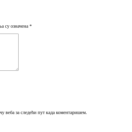
а су означена
*
ачу веба за следећи пут када коментаришем.