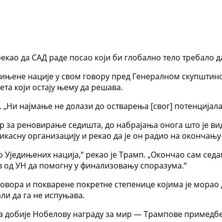
као да САД раде посао који би глобално тело требало д
ињене нације у свом говору пред Генералном скупштином
а који остају њему да решава.
п. „Ни најмање не долази до остварења [свог] потенцијала
овор за реновирање седишта, до набрајања онога што је в
икасну организацију и рекао да је он радио на окончању
о Уједињених нација,“ рекао је Трамп. „Окончао сам седа
в од УН да помогну у финализовању споразума.“
вора и покварене покретне степенице којима је морао д
ли да га не испуњава.
 да добије Нобелову награду за мир — Трампове примедб