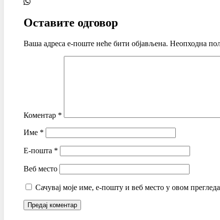
Оставите одговор
Ваша адреса е-поште неће бити објављена.
Неопходна пољ
Коментар
*
Име
*
Е-пошта
*
Веб место
Сачувај моје име, е-пошту и веб место у овом преглед