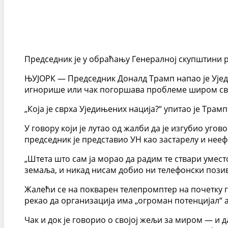
Председник је у обраћању Генералној скупштини ре
ЊУЈОРК — Председник Доналд Трамп напао је Ујед
игнорише или чак погоршава проблеме широм свет
„Која је сврха Уједињених нација?“ упитао је Трам
У говору који је лутао од жалби да је изгубио уг
председник је представио УН као застарелу и нееф
„Штета што сам ја морао да радим те ствари умест
земаља, и никад нисам добио ни телефонски пози
Жалећи се на покварен телепромптер на почетку го
рекао да организација има „огроман потенцијал“ а
Чак и док је говорио о својој жељи за миром — и