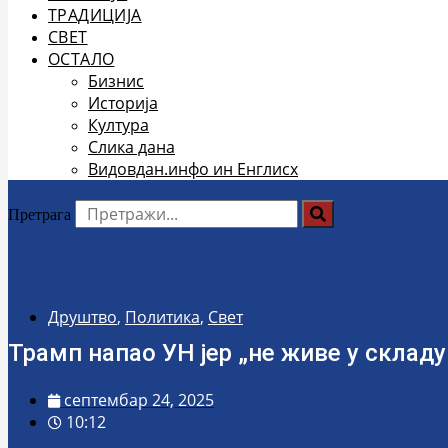
ТРАДИЦИЈА
СВЕТ
ОСТАЛО
Бизнис
Историја
Култура
Слика дана
Видовдан.инфо ин Енглисх
Претрага
Друштво
,
Политика
,
Свет
Трамп напао УН јер „не живе у складу
септембар 24, 2025
10:12