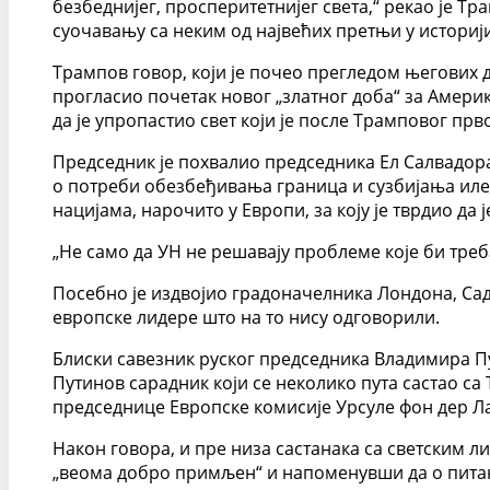
безбеднијег, просперитетнијег света,“ рекао је Т
суочавању са неким од највећих претњи у историји
Трампов говор, који је почео прегледом његових 
прогласио почетак новог „златног доба“ за Амери
да је упропастио свет који је после Трамповог пр
Председник је похвалио председника Ел Салвадора
о потреби обезбеђивања граница и сузбијања иле
нацијама, нарочито у Европи, за коју је тврдио да
„Не само да УН не решавају проблеме које би тре
Посебно је издвојио градоначелника Лондона, Сади
европске лидере што на то нису одговорили.
Блиски савезник руског председника Владимира 
Путинов сарадник који се неколико пута састао 
председнице Европске комисије Урсуле фон дер Ла
Након говора, и пре низа састанака са светским 
„веома добро примљен“ и напоменувши да о питањ