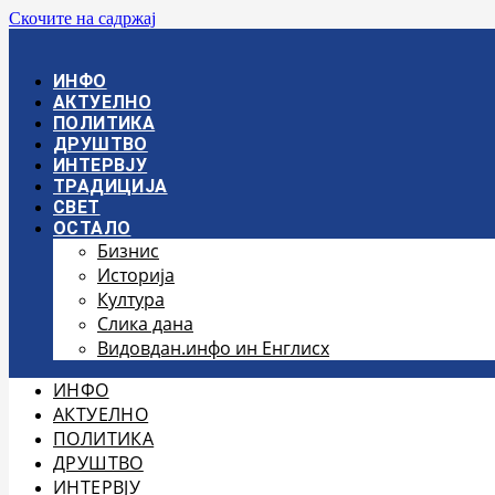
Скочите на садржај
ИНФО
АКТУЕЛНО
ПОЛИТИКА
ДРУШТВО
ИНТЕРВЈУ
ТРАДИЦИЈА
СВЕТ
ОСТАЛО
Бизнис
Историја
Култура
Слика дана
Видовдан.инфо ин Енглисх
ИНФО
АКТУЕЛНО
ПОЛИТИКА
ДРУШТВО
ИНТЕРВЈУ