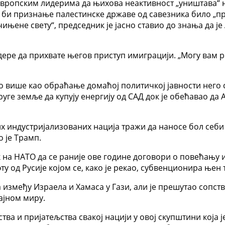
европским лидерима да њихова неактивност „уништава“ њ
 да би признање палестинске државе од савезника било „
чињене свету“, председник је јасно ставио до знања да 
идере да прихвате његов приступ имиграцији. „Могу вам р
вао више као обраћање домаћој политичкој јавности него
уге земље да купују енергију од САД док је обећавао да
их индустријализованих нација тражи да наносе бол себ
о је Трамп.
 на НАТО да се раније ове године договори о повећању и
ту од Русије којом се, како је рекао, субвенционира њен 
оба између Израела и Хамаса у Гази, али је прешутао соп
ајном миру.
ва и пријатељства свакој нацији у овој скупштини која 