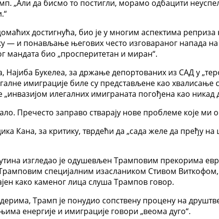
рамп. „Али да бисмо то постигли, морамо одбацити неуспе
.“
домаћих достигнућа, био је у многим аспектима реприза
ку — и понављање његових често изговараног напада на 
вог мандата био „просперитетан и миран“.
, Најиба Букелеа, за држање депортованих из САД у „т
галне имиграције биле су представљене као хвалисање 
 је „инвазијом илегалних имиграната погођена као никад д
бало. Пречесто заправо стварају нове проблеме које ми 
ка Кана, за критику, тврдећи да „сада желе да пређу на 
Путина изгледао је одушевљен Трамповим прекорима евр
са Трамповим специјалним изаслаником Стивом Виткофом,
јен како каменог лица слуша Трампов говор.
лидерима, Трамп је понудио сопствену процену на друшт
има енергије и имиграције говори „веома дуго“.