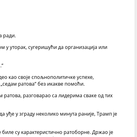
а ради.
 у уторак, сугеришући да организација или
.“
идео као своје спољнополитичке успехе,
 „седам ратова“ без икакве помоћи.
м ратова, разговарао са лидерима сваке од тих
а уђе у зграду неколико минута раније, Трамп је
е биле су карактеристично ратоборне. Држао је