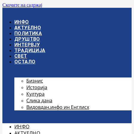
Скочите на садржај
ИНФО
АКТУЕЛНО
ПОЛИТИКА
ДРУШТВО
ИНТЕРВЈУ
ТРАДИЦИЈА
СВЕТ
ОСТАЛО
Бизнис
Историја
Култура
Слика дана
Видовдан.инфо ин Енглисх
ИНФО
АКТУЕЛНО