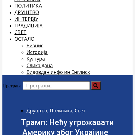
ПОЛИТИКА
ДРУШТВО
ИНТЕРВЈУ
ТРАДИЦИЈА
СВЕТ
ОСТАЛО
Бизнис
Историја
Култура
Слика дана
Видовдан.инфо ин Енглисх
Претрага
Друштво
,
Политика
,
Свет
Трамп: Нећу угрожавати
Америку због Украјине