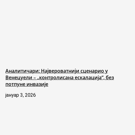
Аналитичари: Највероватнији сценарио у
Венецуели – „контролисана ескалација“, без
потпуне инвазије
јануар 3, 2026