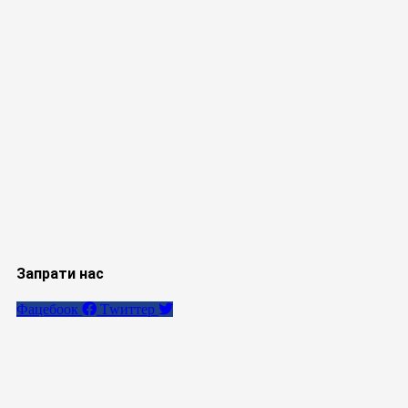
Запрати нас
Фацебоок
Тwиттер