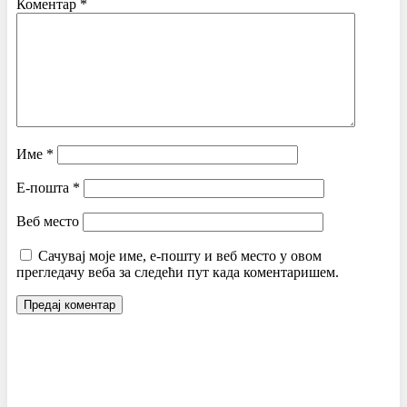
Коментар
*
Име
*
Е-пошта
*
Веб место
Сачувај моје име, е-пошту и веб место у овом
прегледачу веба за следећи пут када коментаришем.