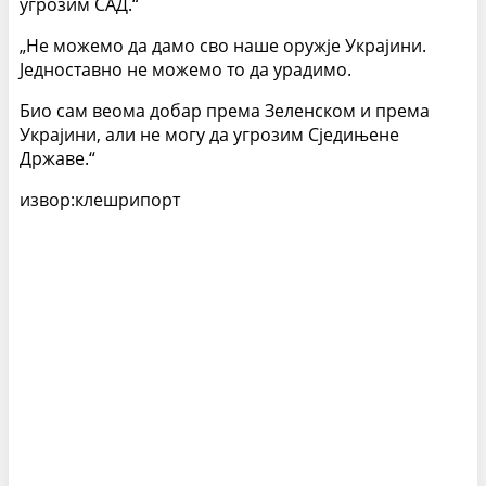
угрозим САД.“
„Не можемо да дамо сво наше оружје Украјини.
Једноставно не можемо то да урадимо.
Био сам веома добар према Зеленском и према
Украјини, али не могу да угрозим Сједињене
Државе.“
извор:клешрипорт