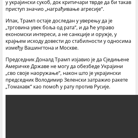
у украјински сукоб, док критичари тврде да би такав
приступ значио „награђивање агресије“.
Ипак, Трамп остаје доследан у уверењу да је
„трговина увек боља од рата“, и да ће управо
економски интереси, а не санкције и оружје, у
крајњем исходу довести до стабилности у односима
између Вашингтона и Москве.
Председник Доналд Трамп изјавио је да Сједињене
Америчке Државе не могу да обезбеде Украјини
„сво своје наоружање“, након што је украјински
председник Володимир Зеленски затражио ракете
„Томахавк“ као помоћ у рату против Русије.