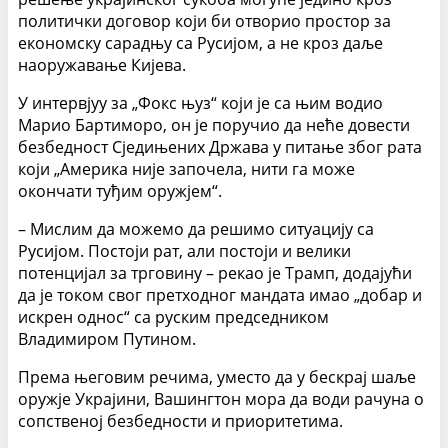
политички договор који би отворио простор за
економску сарадњу са Русијом, а не кроз даље
наоружавање Кијева.
У интервјуу за „Фокс њуз“ који је са њим водио
Марио Бартиморо, он је поручио да неће довести
безбедност Сједињених Држава у питање због рата
који „Америка није започела, нити га може
окончати туђим оружјем“.
– Мислим да можемо да решимо ситуацију са
Русијом. Постоји рат, али постоји и велики
потенцијал за трговину – рекао је Трамп, додајући
да је током свог претходног мандата имао „добар и
искрен однос“ са руским председником
Владимиром Путином.
Према његовим речима, уместо да у бескрај шаље
оружје Украјини, Вашингтон мора да води рачуна о
сопственој безбедности и приоритетима.