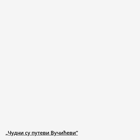
„Чудни су путеви Вучићеви“