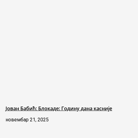
Јован Бабић: Блокаде: Годину дана касније
новембар 21, 2025