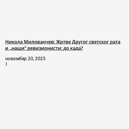
Никола Милованчев: Жртве Другог светског рата
и „наши“ ревизионисти: до када?
новембар 20, 2025