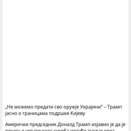
„Не можемо предати сво оружје Украјини“ – Трамп
јасно о границама подршке Кијеву
Амерички председник Доналд Трамп изјавио је да је
решење украјинског сукоба могуће једино кроз