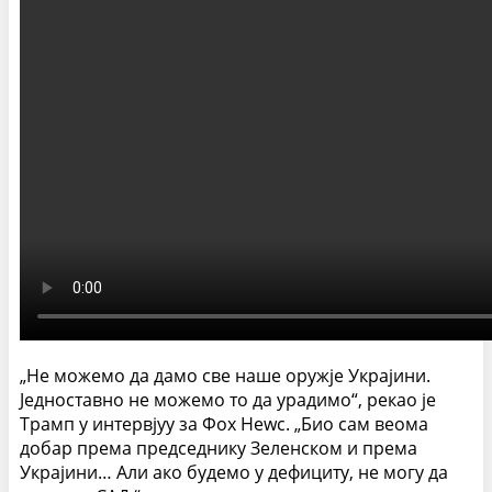
„Не можемо да дамо све наше оружје Украјини.
Једноставно не можемо то да урадимо“, рекао је
Трамп у интервјуу за Фоx Неwс. „Био сам веома
добар према председнику Зеленском и према
Украјини… Али ако будемо у дефициту, не могу да