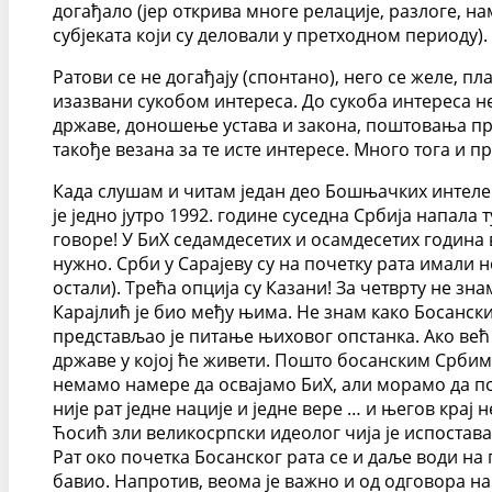
догађало (јер открива многе релације, разлоге, на
субјеката који су деловали у претходном периоду).
Ратови се не догађају (спонтано), него се желе, пл
изазвани сукобом интереса. До сукоба интереса не 
државе, доношење устава и закона, поштовања прав
такође везана за те исте интересе. Много тога и пр
Када слушам и читам један део Бошњачких интелекту
је једно јутро 1992. године суседна Србија напала
говоре! У БиХ седамдесетих и осамдесетих година 
нужно. Срби у Сарајеву су на почетку рата имали 
остали). Трећа опција су Казани! За четврту не зн
Карајлић је био међу њима. Не знам како Босански 
представљао је питање њиховог опстанка. Ако већ т
државе у којој ће живети. Пошто босанским Србима
немамо намере да освајамо БиХ, али морамо да по
није рат једне нације и једне вере … и његов крај
Ћосић зли великосрпски идеолог чија је испостава 
Рат око почетка Босанског рата се и даље води н
бавио. Напротив, веома је важно и од одговора н