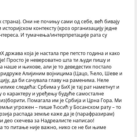
х страна). Они не почињу сами од себе, већ бивају
 историјском контексту (кроз организацију једне
интереса. И тумачења/интерпретације рата су
Х држава која је настала пре петсто година и како
ије! Просто је невероватно шта ти људи пишу и
 наше и њихове, али је то деведестих постало
е придруже Алијиним војницима (Цацо, Ћело, Шеве и
пцију, да би сачувала главу на раменима. Неле
илике следећа: Србима у БиХ је тај рат наметнут и
ју о карактеру и уређењу будуће самосталне
(из)борити. Помагала им је Србија и Црна Гора. Ми
земљи угрожен – пише Ћосић у Босанском рату – то
верзија распада земље каже да је (парафразирам)
 и део скечева за Надреалисте написао!
а то питање није важно, нико се не би њиме