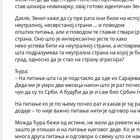
став шокира новинарку, овај готово идентичан Зен
Дакле, Зенит каже да су пре рата они били на истој
неутралној, несврстаној страни … и поводом
општих питања, али и поводом те главне ствари (р
страна. Оно што је интересантно јесте то како
неко успева бити на неутралној страни, а истовре
шта подразумева та неутрална страна на којој је би
град, односно да је стао на страну агресора?
Ђура:
– На питање шта га је подстакло да оде из Сарајева
Деда ми је умро два месеца након што је рат почео
чуо да су то Срби. А будући да је и сам био Србин 
На питање ко је по њему почео рат и какав је тај 
додаје – то није важно питање нити је одговор на 
Можда Ђура бежи од истине, не жели да ремети жи
зашто је отишао и на питање његовог деде. Ко је по
многа друга питања и одговори о свему што се на