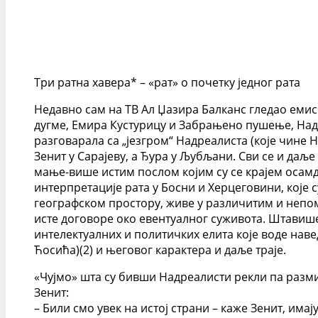
Три ратна хавера* – «рат» о почетку једног рата
Недавно сам на ТВ Ал Џазира Балканс гледао емиси
дугме, Емира Кустурицу и Забрањено пушење, Надре
разговарала са „језгром“ Надреалиста (које чине 
Зенит у Сарајеву, а Ђура у Љубљани. Сви се и даље
мање-више истим послом којим су се крајем осамде
интерпретације рата у Босни и Херцеговини, које с
географском простору, живе у различитим и непом
исте договоре око евентуалног суживота. Штавише
интелектуалних и политичких елита које воде наве
Ћосића)(2) и његовог карактера и даље траје.
«Чујмо» шта су бивши Надреалисти рекли па разми
Зенит:
– Били смо увек на истој страни – каже Зенит, имај