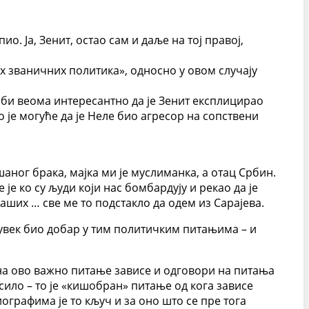
о. Ја, Зенит, остао сам и даље на тој правој,
их званичних политика», односно у овом случају
 би веома интересантно да је Зенит експлицирао
о је могуће да је Неле био агресор на сопствени
шаног брака, мајка ми је муслиманка, а отац Србин.
је ко су људи који нас бомбардују и рекао да је
 наших … све ме то подстакло да одем из Сарајева.
је увек био добар у тим политичким питањима – и
 на ово важно питање зависе и одговори на питања
есило – то је «кишобран» питање од кога зависе
графима је то кључ и за оно што се пре тога