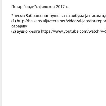
Петар Гордић, филозоф 2017-та
*песма Забрањеног пушења са албума Ја нисам од
(1) http://balkans.aljazeera.net/video/al-jazeera-repo
сарајеву
(2) аудио књига https://www.youtube.com/watch?v