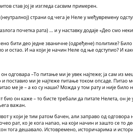
итов став јој је изгледа сасвим примерен.
 (неутралној) страни од чега је Неле у међувремену одступи
азлога почетка рата) … и у наставку додаје «Део смо нек
мено бити део једне званичне (одређене) политике? Било
о и остао. И на који је начин Неле од ње одступио? И как
 он одговара –То питање ми је увек најтеже; ја сам из ме
 и поставио ми је најтеже питање током опсаде. Питао ме 
питао ме је – а ко су наши? Можда у том рату и није било
рат био он каже – то бисте требали да питате Нелета, он 
њега важан.
вот у који је тим ратом бачен, али заправо од одговора
чео рат, ко је кога напао, на који начин и зашто се то д
кон тога дешавало. Истовремено, историчарима и историо