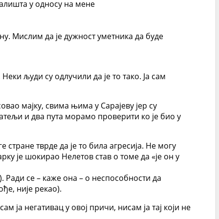
јалишта у односу на мене
ану. Мислим да је дужност уметника да буде
Неки људи су одлучили да је то тако. Ја сам
овао мајку, свима њима у Сарајеву јер су
јатељи и два пута морамо проверити ко је био у
е стране тврде да је то била агресија. Не могу
арку је шокирао Нелетов став о томе да «је он у
 Ради се – каже она – о неспособности да
ђе, није рекао).
ам ја негативац у овој причи, нисам ја тај који не