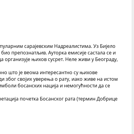
популарним сарајевским Надреалистима. Уз Бијело
 био препознатљив. Ауторка емисије састала се и
а организује њихов сусрет. Неле живи у Београду,
 оно што је веома интересантно су њихове
ди због својих уверења о рату, иако живе на истом
имболи босанских нација и немогућности да се
претација почетка Босанског рата (термин Добрице