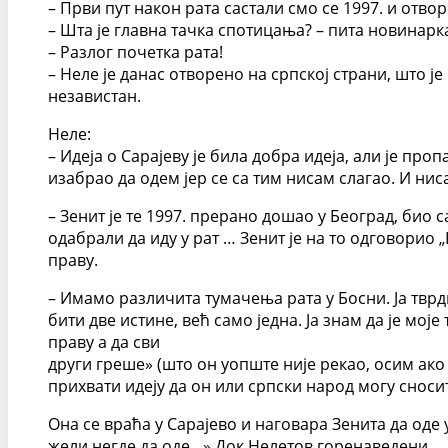
– Први пут након рата састали смо се 1997. и отв
– Шта је главна тачка спотицања? – пита новинарк
– Разлог почетка рата!
– Неле је данас отворено на српској страни, што ј
независтан.
Неле:
– Идеја о Сарајеву је била добра идеја, али је про
изабрао да одем јер се са тим нисам слагао. И нис
– Зенит је те 1997. прерано дошао у Београд, био 
одабрали да иду у рат … Зенит је на то одговорио 
праву.
– Имамо различита тумачења рата у Босни. Ја тврдим
бити две истине, већ само једна. Ја знам да је мој
праву а да сви
други греше» (што он уопште није рекао, осим ак
прихвати идеју да он или српски народ могу сносит
Она се враћа у Сарајево и наговара Зенита да оде у
жели негде да оде…» Док Нелетов горенаведени