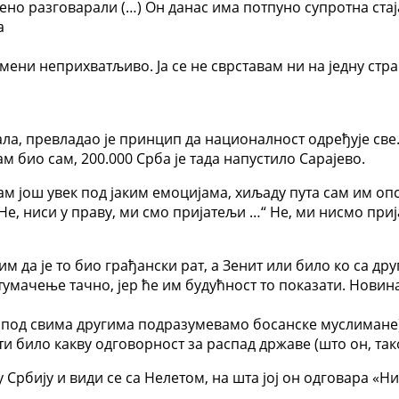
орено разговарали (…) Он данас има потпуно супротна ста
а
е мени неприхватљиво. Ја се не сврставам ни на једну стр
пала, превладао је принцип да националност одређује све. 
ам био сам, 200.000 Срба је тада напустило Сарајево.
сам још увек под јаким емоцијама, хиљаду пута сам им опс
„Не, ниси у праву, ми смо пријатељи …“ Не, ми нисмо при
 да је то био грађански рат, а Зенит или било ко са друг
е тумачење тачно, јер ће им будућност то показати. Новин
о под свима другима подразумевамо босанске муслимане).
и било какву одговорност за распад државе (што он, тако
 Србију и види се са Нелетом, на шта јој он одговара «Нис