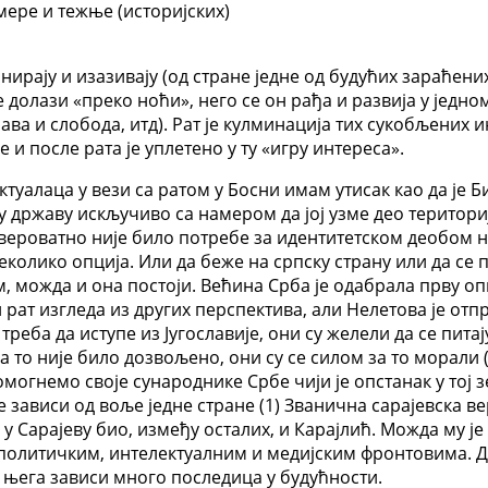
мере и тежње (историјских)
анирају и изазивају (од стране једне од будућих зараћени
долази «преко ноћи», него се он рађа и развија у једном
а и слобода, итд). Рат је кулминација тих сукобљених 
е и после рата је уплетено у ту «игру интереса».
алаца у вези са ратом у Босни имам утисак као да је Би
 ту државу искључиво са намером да јој узме део територ
вероватно није било потребе за идентитетском деобом на
неколико опција. Или да беже на српску страну или да с
ам, можда и она постоји. Већина Срба је одабрала прву о
рат изгледа из других перспектива, али Нелетова је отпр
реба да иступе из Југославије, они су желели да се пита
 то није било дозвољено, они су се силом за то морали 
могнемо своје сународнике Србе чији је опстанак у тој 
 не зависи од воље једне стране (1) Званична сарајевска 
у Сарајеву био, између осталих, и Карајлић. Можда му је
а политичким, интелектуалним и медијским фронтовима. Д
а њега зависи много последица у будућности.