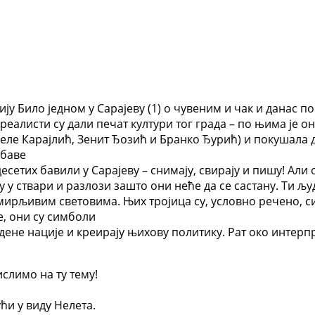
ју Било једном у Сарајеву (1) о чувеним и чак и данас 
алисти су дали печат култури тог града – по њима је он
Неле Карајлић, Зенит Ђозић и Бранко Ђурић) и покушала д
 баве
сетих бавили у Сарајеву – снимају, свирају и пишу! Али
у у ствари и разлози зашто они неће да се састану. Ти љу
ирљивим световима. Њих тројица су, условно речено, с
, они су симболи
дене нације и креирају њихову политику. Рат око интер
слимо на ту тему!
ући у виду Нелета.