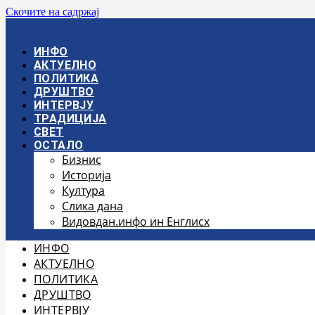
Скочите на садржај
ИНФО
АКТУЕЛНО
ПОЛИТИКА
ДРУШТВО
ИНТЕРВЈУ
ТРАДИЦИЈА
СВЕТ
ОСТАЛО
Бизнис
Историја
Култура
Слика дана
Видовдан.инфо ин Енглисх
ИНФО
АКТУЕЛНО
ПОЛИТИКА
ДРУШТВО
ИНТЕРВЈУ