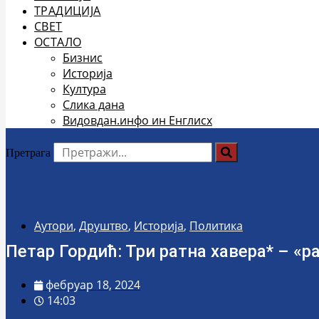
ТРАДИЦИЈА
СВЕТ
ОСТАЛО
Бизнис
Историја
Култура
Слика дана
Видовдан.инфо ин Енглисх
Претрага
Аутори
,
Друштво
,
Историја
,
Политика
Петар Гордић: Три ратна хавера* – «ра
фебруар 18, 2024
14:03