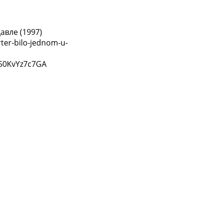
авле (1997)
rter-bilo-jednom-u-
=50KvYz7c7GA