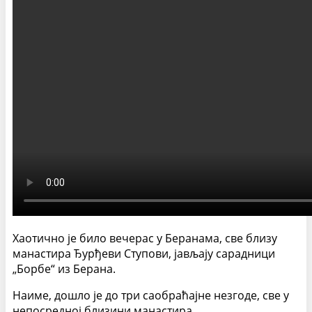
Хаотично је било вечерас у Беранама, све близу
манастира Ђурђеви Ступови, јављају сарадници
„Борбе“ из Берана.
Наиме, дошло је до три саобраћајне незгоде, све у
непосредној близини манастира.