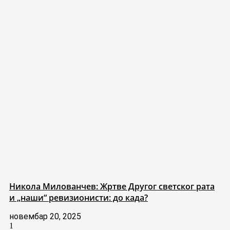
Никола Милованчев: Жртве Другог светског рата
и „наши“ ревизионисти: до када?
новембар 20, 2025