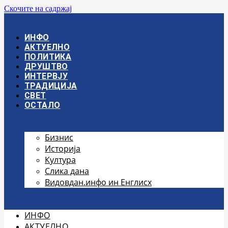
Скочите на садржај
ИНФО
АКТУЕЛНО
ПОЛИТИКА
ДРУШТВО
ИНТЕРВЈУ
ТРАДИЦИЈА
СВЕТ
ОСТАЛО
Бизнис
Историја
Култура
Слика дана
Видовдан.инфо ин Енглисх
ИНФО
АКТУЕЛНО