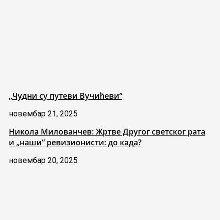
„Чудни су путеви Вучићеви“
новембар 21, 2025
Никола Милованчев: Жртве Другог светског рата
и „наши“ ревизионисти: до када?
новембар 20, 2025