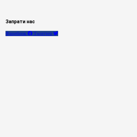
Запрати нас
Фацебоок
Тwиттер