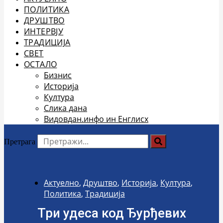
ПОЛИТИКА
ДРУШТВО
ИНТЕРВЈУ
ТРАДИЦИЈА
СВЕТ
ОСТАЛО
Бизнис
Историја
Култура
Слика дана
Видовдан.инфо ин Енглисх
Претрага
Актуелно
,
Друштво
,
Историја
,
Култура
,
Политика
,
Традиција
Три удеса код Ђурђевих