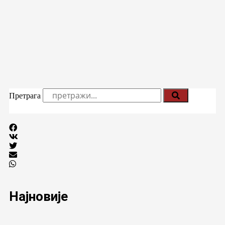
Претрага
Најновије