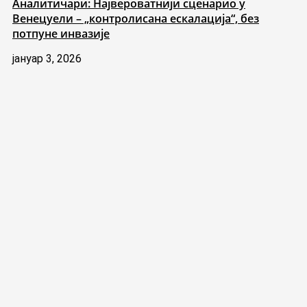
Аналитичари: Највероватнији сценарио у
Венецуели – „контролисана ескалација“, без
потпуне инвазије
јануар 3, 2026