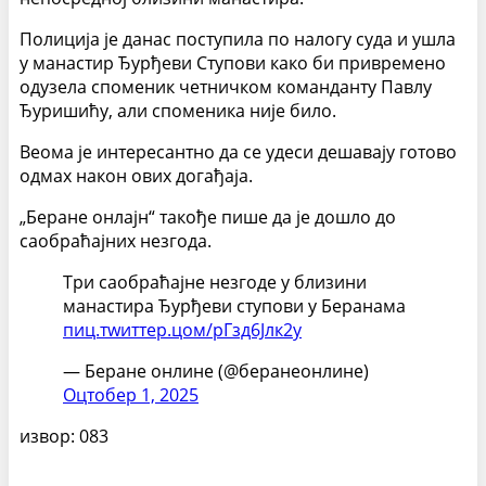
Полиција је данас поступила по налогу суда и ушла
у манастир Ђурђеви Ступови како би привремено
одузела споменик четничком команданту Павлу
Ђуришићу, али споменика није било.
Веома је интересантно да се удеси дешавају готово
одмах након ових догађаја.
„Беране онлајн“ такође пише да је дошло до
саобраћајних незгода.
Три саобраћајне незгоде у близини
манастира Ђурђеви ступови у Беранама
пиц.тwиттер.цом/рГзд6Јлк2у
— Беране онлине (@беранеонлине)
Оцтобер 1, 2025
извор: 083