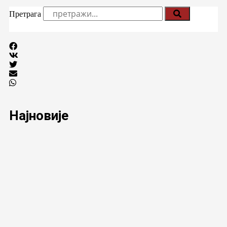
Претрага
Најновије