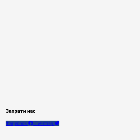
Запрати нас
Фацебоок
Тwиттер