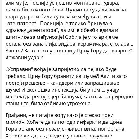
али му је, послије успјешно монтираног удара,
одмах било много боље.!Тужиоци су дали знак за
старт удара и били су веза између власти и
„атентатора“. Полиција је толико бринула о
здрављу „атентатора“, да им је обезбиједила и
штитнике за међуножје! Србија је у то вријеме
остала без занатлија: зидара, керамичара, столара…
Зашто? Зато што су отишли у Црну Гору да „изврше“
државни удар!?
„Усправни“ вођа је запријетио да ће, ако буде
требало, Црну Гору бранити из шуме?! Али, и зато
постоји решење – канадери или запрашивање
шуме! И еколошка инспекција би у том случају
морала да реагује, јер би шума, као важноприродно
станиште, била озбиљно угрожена.
Грађани, не питајте вођу како је стекао први
милион! Хоћете да га погоди инфаркт и да Црна
Гора остане без незамјенљивог виталног органа.
Хоћете ли да га доведете у стање пољуљане