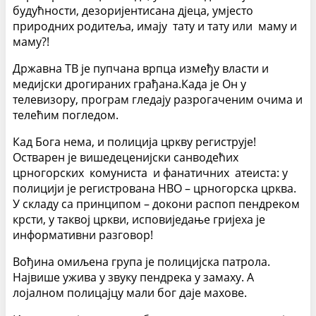
будућности, дезоријентисана дјеца, умјесто
природних родитеља, имају тату и тату или маму и
маму?!
Државна ТВ је пупчана врпца између власти и
медијски дрогираних грађана.Када је Он у
телевизору, програм гледају разрогаченим очима и
телећим погледом.
Кад Бога нема, и полиција цркву региструје!
Остварен је вишедеценијски санводећих
црногорских комуниста и фанатичних атеиста: у
полицији је регистрована НВО – црногорска црква.
У складу са принципом – докони распоп пендреком
крсти, у таквој цркви, исповиједање гријеха је
информативни разговор!
Вођина омиљена група је полицијска патрола.
Највише ужива у звуку пендрека у замаху. А
лојалном полицајцу мали бог даје махове.