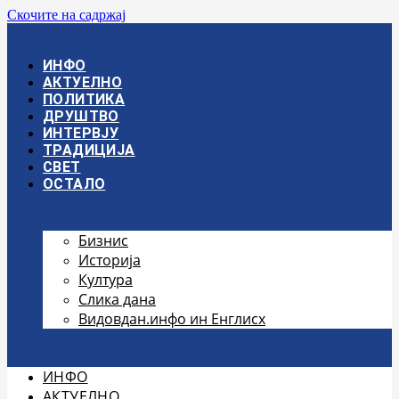
Скочите на садржај
ИНФО
АКТУЕЛНО
ПОЛИТИКА
ДРУШТВО
ИНТЕРВЈУ
ТРАДИЦИЈА
СВЕТ
ОСТАЛО
Бизнис
Историја
Култура
Слика дана
Видовдан.инфо ин Енглисх
ИНФО
АКТУЕЛНО