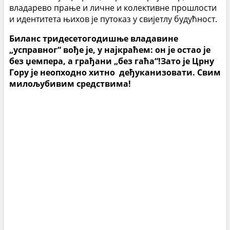
владарево прање и личне и колективне прошлости
и идентитета њихов је путоказ у свијетлу будућност.
Биланс тридесетогодишње владавине
„усправног“ вође је, у најкраћем: он је остао је
без џемпера, а грађани „без гаћа“!Зато је Црну
Гору је неопходно хитно деђуканизовати. Свим
милољубивим средствима!