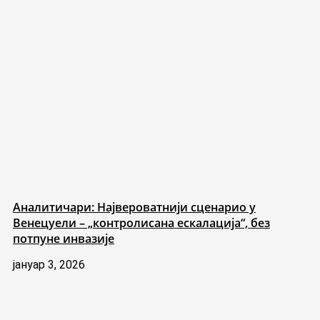
Аналитичари: Највероватнији сценарио у
Венецуели – „контролисана ескалација“, без
потпуне инвазије
јануар 3, 2026