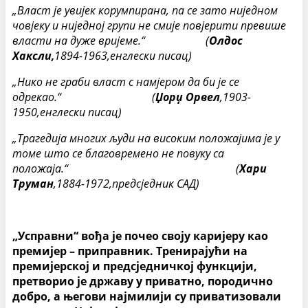
„Власт је увијек корумпирана, па се зато ниједном
човјеку и ниједној групи не смије повјерити превише
власти на дуже вријеме.“
(
Олдос
Хаксли,
1894-1963,енглески писац)
„Нико не граби власт с намјером да би је се
одрекао.“ (
Џорџ Орвел
,1903-
1950,
енглески писац)
„Трагедија многих људи на високим положајима је у
томе што се благовремено не повуку са
положаја.“ (
Хари
Труман
,1884-1972,предсједник САД)
„Усправни“ вођа је почео своју каријеру као
премијер – приправник. Тренирајући на
премијерској и предсједничкој функцији,
претворио је државу у приватно, породично
добро, а његови најмилији су приватизовали