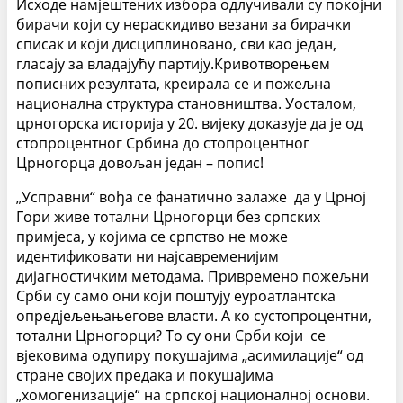
Исходе намјештених избора одлучивали су покојни
бирачи који су нераскидиво везани за бирачки
списак и који дисциплиновано, сви као један,
гласају за владајућу партију.Кривотворењем
пописних резултата, креирала се и пожељна
национална структура становништва. Уосталом,
црногорска историја у 20. вијеку доказује да је од
стопроцентног Србина до стопроцентног
Црногорца довољан један – попис!
„Усправни“ вођа се фанатично залаже да у Црној
Гори живе тотални Црногорци без српских
примјеса, у којима се српство не може
идентификовати ни најсавременијим
дијагностичким методама. Привремено пожељни
Срби су само они који поштују еуроатлантска
опредјељењањегове власти. А ко сустопроцентни,
тотални Црногорци? То су они Срби који се
вјековима одупиру покушајима „асимилације“ од
стране својих предака и покушајима
„хомогенизације“ на српској националној основи.