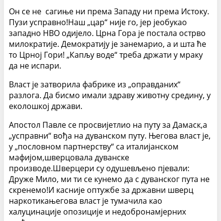
Он се не сагиње ни према Западу ни према Истоку.
Пузи усправно!Наш „цар“ није го, јер јеобукао
западно НВО одијело. Црна Гора је постала острво
милократије. Демократију је занемарио, а и шта ће
то Црној Гори! „Капљу воде“ треба држати у мраку
да не испари.
Власт је затворила фабрике из „оправданих“
разлога. Да бисмо имали здраву животну средину, у
еколошкој држави.
Апостол Павле се просвијетлио на путу за Дамаск,а
„усправни“ вођа на дуванском путу. Његова власт је,
у „пословном партнерству“ са италијанском
мафијом,шверцовала дуванске
производе.Шверцери су одушевљено пјевали:
Друже Мило, ми ти се кунемо да с дуванског пута не
скренемо!И касније оптужбе за државни шверц
наркотикањегова власт је тумачила као
халуцинације опозиције и недобронамјерних