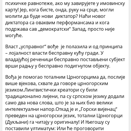
психичке равнотеже, ако му завирујете у имовинску
карту! Јер, кога бисте, онда, руку на срце, могли
молити да буде нови диктатор? Наћи новог
диктатора са оваквим перформансама и кога
подржава сав „демократски“ Запад, просто није
могуће.
Власт „усправног“ вође је полазила и од принципа
– лојалност власти бесправну кућу гради. У
владајућој реченици бесправно постављени субјект
врши радњу у бесправно подигнутом објекту.
Вођа је помогао тоталним Црногорцима да, послије
више вјекова, схвате да говоре црногорским
језиком.Лингвистички креатори су били
традиционално лијени, па су српском језику додали
само два нова слова, што је за њих био велики
интелектуални напор.Откад је и „Горски вијенац“
преведен на црногорски језик, тотални Црногорци
(Дукљани) га читају у оригиналу! И Његошу су
поставили ултиматум: Или ће проговорити