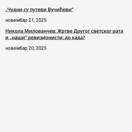
„Чудни су путеви Вучићеви“
новембар 21, 2025
Никола Милованчев: Жртве Другог светског рата
и „наши“ ревизионисти: до када?
новембар 20, 2025