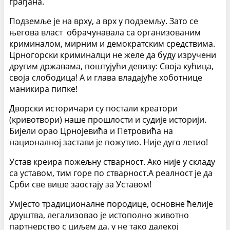
грађана.
Подземље је на врху, а врх у подземљу. Зато се
његова власт обрачунавала са организованим
криминалом, мирним и демократским средствима.
Црногорски криминалци не желе да буду изручени
другим државама, поштујући девизу: Своја кућица,
своја слободица! А и глава владајуће хоботнице
маникира пипке!
Дворски историчари су постали креатори
(кривотвори) наше прошлости и судије историји.
Бијели орао Црнојевића и Петровића на
националној застави је пожутио. Није дуго летио!
Устав креира пожељну стварност. Ако није у складу
са уставом, тим горе по стварност.А реалност је да
Срби све више заостају за Уставом!
Умјесто традиционалне породице, основне ћелије
друштва, легализовао је истополно животно
партнерство с циљем да, у не тако далекој