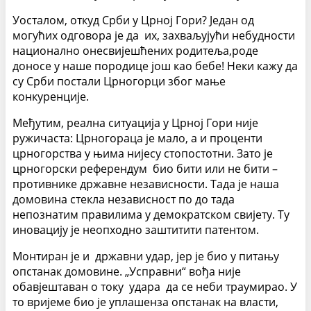
Уосталом, откуд Срби у Црној Гори? Један од
могућих одговора је да их, захваљујући небудности
национално онесвијешћених родитеља,роде
доносе у наше породице још као бебе! Неки кажу да
су Срби постали Црногорци због мање
конкуренције.
Међутим, реална ситуација у Црној Гори није
ружичаста: Црногораца је мало, а и проценти
црногорства у њима нијесу стопостотни. Зато је
црногорски референдум био бити или не бити –
противнике државне независности. Тада је наша
домовина стекла независност по до тада
непознатим правилима у демократском свијету. Ту
иновацију је неопходно заштитити патентом.
Монтиран је и државни удар, јер је био у питању
опстанак домовине. „Усправни“ вођа није
обавјештаван о току удара да се неби траумирао. У
то вријеме био је уплашенза опстанак на власти,