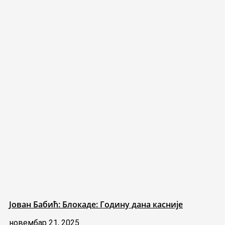
Јован Бабић: Блокаде: Годину дана касније
новембар 21, 2025