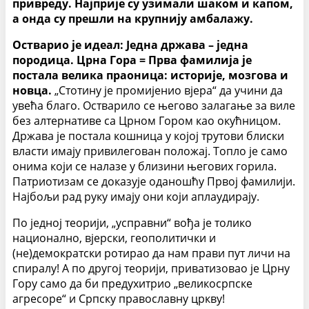
привреду. Најприје су узимали шаком и капом,
а онда су прешли на крупнију амбалажу.
Остварио је идеал: Једна држава – једна
породица. Црна Гора = Прва фамилија је
постала велика праоница: историје, мозгова и
новца.
„Стотину је промијенио вјера“ да учини да
увећа благо. Остварило се његово залагање за виле
без алтернативе са Црном Гором као окућницом.
Држава је постала кошница у којој трутови блиски
власти имају привилегован положај. Топло је само
онима који се налазе у близини његових горила.
Патриотизам се доказује оданошћу Првој фамилији.
Најбољи рад руку имају они који аплаудирају.
По једној теорији, „усправни“ вођа је толико
национално, вјерски, геополитички и
(не)демократски ротирао да нам прави пут личи на
спиралу! А по другој теорији, приватизовао је Црну
Гору само да би предухитрио „великосрпске
агресоре“ и Српску православну цркву!