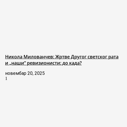
Никола Милованчев: Жртве Другог светског рата
и „наши“ ревизионисти: до када?
новембар 20, 2025