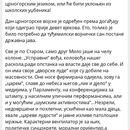
црногорским језиком, или ће бити уклоњен из
школских уџбеника!
Дан црногорске војске је одређен према догађају
који одиграо прије девет вјекова. Ето, толико је
било потребно да туђемилски војнички сан постане
државна јава.
Све је по Старом, само друг Мило јаше на челу
колоне. „Усправни“ вођа, коловођа нашег
раскола,ради опстанка на власти даје све до себе. И
он има своје „дворске луде“ које су добиле на
масовности. Оне носе фирмирана одијела, зову га
„царем“, славе до небеса његов „лик и дјело“ у
медијима, у Парламенту, на конференцијама за
штампу, у насилним уличним перформансима, али
и у могућим „шумским активностима“…Незрели,
недовршени и похлепни, усхићени као мала дјеца,
хвале „цареве лудости“ и јавне изливе патолошке
мржње. Карактерни вентилатор је за њих,
политичке сунцокрете, морални оријентир,а