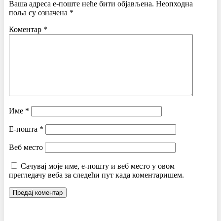
Ваша адреса е-поште неће бити објављена.
Неопходна
поља су означена
*
Коментар
*
Име
*
Е-пошта
*
Веб место
Сачувај моје име, е-пошту и веб место у овом
прегледачу веба за следећи пут када коментаришем.