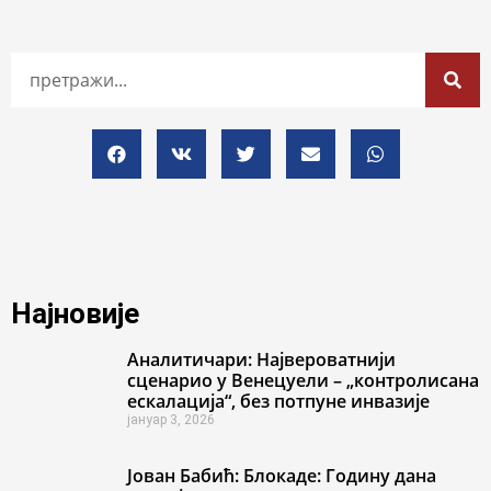
Најновије
Аналитичари: Највероватнији
сценарио у Венецуели – „контролисана
ескалација“, без потпуне инвазије
јануар 3, 2026
Јован Бабић: Блокаде: Годину дана