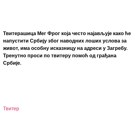
Твитерашица Мег Фрог која често најављује како ће
напустити Србију због наводних лоших услова за
живот, има особну исказницу на адреси у Загребу.
Тренутно проси по твитеру помоћ од грађана
Србије.
Твитер