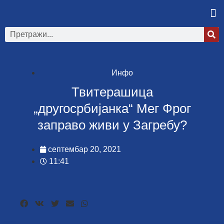
Инфо
Твитерашица
„другосрбијанка“ Мег Фрог
заправо живи у Загребу?
септембар 20, 2021
11:41