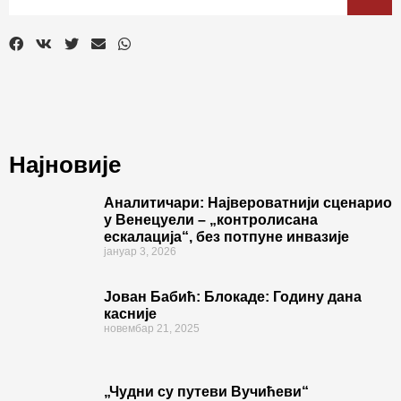
Најновије
Аналитичари: Највероватнији сценарио
у Венецуели – „контролисана
ескалација“, без потпуне инвазије
јануар 3, 2026
Јован Бабић: Блокаде: Годину дана
касније
новембар 21, 2025
„Чудни су путеви Вучићеви“