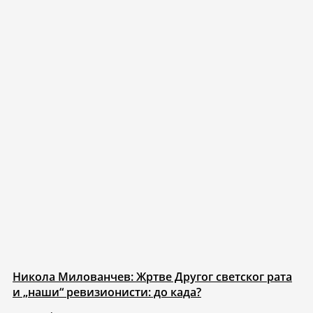
Никола Милованчев: Жртве Другог светског рата
и „наши“ ревизионисти: до када?