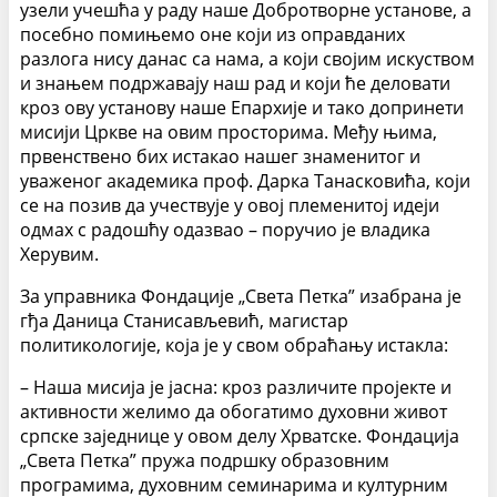
узели учешћа у раду наше Добротворне установе, а
посебно помињемо оне који из оправданих
разлога нису данас са нама, а који својим искуством
и знањем подржавају наш рад и који ће деловати
кроз ову установу наше Епархије и тако допринети
мисији Цркве на овим просторима. Међу њима,
првенствено бих истакао нашег знаменитог и
уваженог академика проф. Дарка Танасковића, који
се на позив да учествује у овој племенитој идеји
одмах с радошћу одазвао – поручио је владика
Херувим.
За управника Фондације „Света Петка” изабрана је
гђа Даница Станисављевић, магистар
политикологије, која је у свом обраћању истакла:
– Наша мисија је јасна: кроз различите пројекте и
активности желимо да обогатимо духовни живот
српске заједнице у овом делу Хрватске. Фондација
„Света Петка” пружа подршку образовним
програмима, духовним семинарима и културним