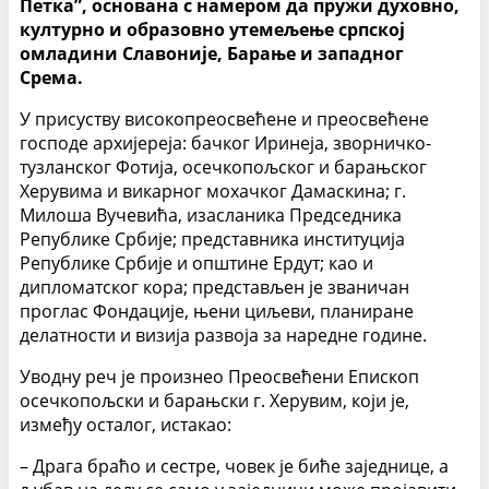
Петка”, основана с намером да пружи духовно,
културно и образовно утемељење српској
омладини Славоније, Барање и западног
Срема.
У присуству високопреосвећене и преосвећене
господе архијереја: бачког Иринеја, зворничко-
тузланског Фотија, осечкопољског и барањског
Херувима и викарног мохачког Дамаскина; г.
Милоша Вучевића, изасланика Председника
Републике Србије; представника институција
Републике Србије и општине Ердут; као и
дипломатског кора; представљен је званичан
проглас Фондације, њени циљеви, планиране
делатности и визија развоја за наредне године.
Уводну реч је произнео Преосвећени Епископ
осечкопољски и барањски г. Херувим, који је,
између осталог, истакао:
– Драга браћо и сестре, човек је биће заједнице, а