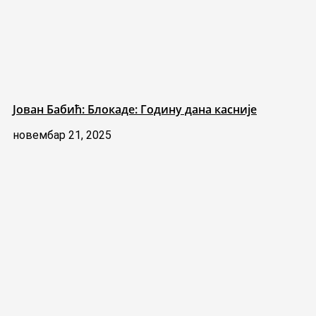
Јован Бабић: Блокаде: Годину дана касније
новембар 21, 2025