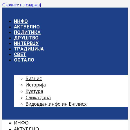
Скочите на садржај
ИНФО
АКТУЕЛНО
ПОЛИТИКА
ДРУШТВО
ИНТЕРВЈУ
ТРАДИЦИЈА
СВЕТ
ОСТАЛО
Бизнис
Историја
Култура
Слика дана
Видовдан.инфо ин Енглисх
ИНФО
АКТУЕЛНО