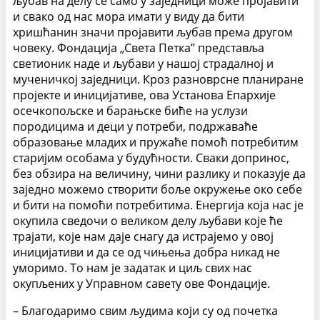
љубав на делу се само у заједници може пројавити
и свако од нас мора имати у виду да бити
хришћанин значи пројавити љубав према другом
човеку. Фондација „Света Петка” представља
светионик наде и љубави у нашој страдалној и
мученичкој заједници. Кроз разноврсне планиране
пројекте и иницијативе, ова Установа Епархије
осечкопољске и барањске биће на услузи
породицима и деци у потреби, подржаваће
образовање младих и пружаће помоћ потребитим
старијим особама у будућности. Сваки допринос,
без обзира на величину, чини разлику и показује да
заједно можемо створити боље окружење око себе
и бити на помоћи потребитима. Енергија која нас је
окупила сведочи о великом делу љубави које ће
трајати, које нам даје снагу да истрајемо у овој
иницијативи и да се од чињења добра никад не
уморимо. То нам је задатак и циљ свих нас
окупљених у Управном савету ове Фондације.
– Благодаримо свим људима који су од почетка