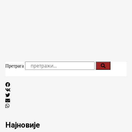
Претрага
Најновије