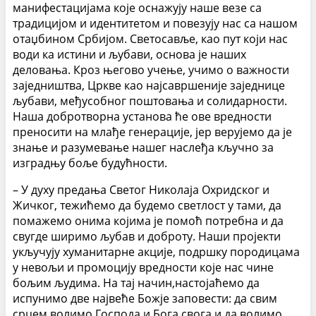
манифестацијама које оснажују наше везе са
традицијом и идентитетом и повезују нас са нашом
отаџбином Србијом. Светосавље, као пут који нас
води ка истини и љубави, основа је наших
деловања. Кроз његово учење, учимо о важности
заједништва, Цркве као најсавршеније заједнице
љубави, међусобног поштовања и солидарности.
Наша добротворна установа ће ове вредности
преносити на млађе генерације, јер верујемо да је
знање и разумевање нашег наслеђа кључно за
изградњу боље будућности.
– У духу предања Светог Николаја Охридског и
Жичког, тежићемо да будемо светлост у тами, да
помажемо онима којима је помоћ потребна и да
свугде ширимо љубав и доброту. Наши пројекти
укључују хуманитарне акције, подршку породицама
у невољи и промоцију вредности које нас чине
бољим људима. На тај начин,настојаћемо да
испунимо две највеће Божје заповести: да свим
срцем волимо Господа и Бога свога и да волимо