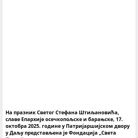
На празник Светог Стефана Штиљановића,
славе Епархије осечкопољске и барањске, 17.
октобра 2025. године у Патријаршијском двору
у Даљу представљена је Фондација „Света