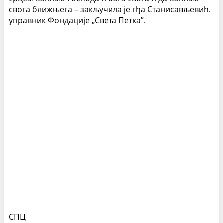
свога ближњега – закључила је гђа Станисављевић.
управник Фондације „Света Петка”.
СПЦ