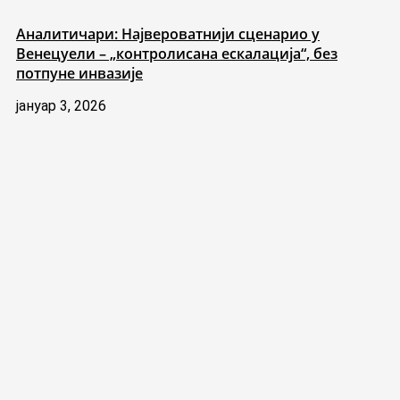
Аналитичари: Највероватнији сценарио у
Венецуели – „контролисана ескалација“, без
потпуне инвазије
јануар 3, 2026