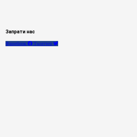
Запрати нас
Фацебоок
Тwиттер