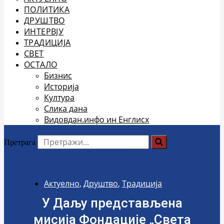
ПОЛИТИКА
ДРУШТВО
ИНТЕРВЈУ
ТРАДИЦИЈА
СВЕТ
ОСТАЛО
Бизнис
Историја
Култура
Слика дана
Видовдан.инфо ин Енглисх
Претрага
Актуелно
,
Друштво
,
Традиција
У Даљу представљена
мисија Фондације „Света