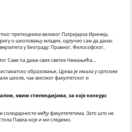
атног претходника великог Патријарха Иринеја,
 бригу о школовању младих, одлучио сам да данас
верзитета у Београду: Правног, Философског,
етог Саве па даље свих светих Немањића…
систаматско образовање, Црква је имала у српским
ли школе, чак високог факултетског и
малом, овим стипендијама, за које конкурс
ли солидарности међу факултететима. Зато што не
тола Павла које и ми следимо.