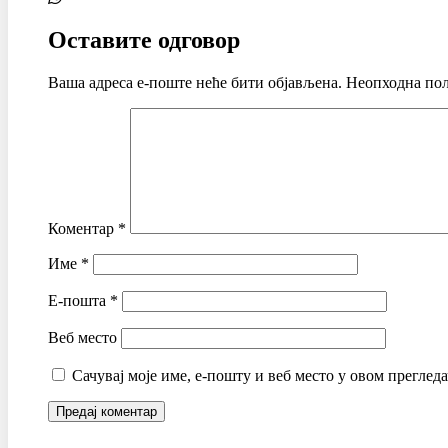
Оставите одговор
Ваша адреса е-поште неће бити објављена.
Неопходна пољ
Коментар
*
Име
*
Е-пошта
*
Веб место
Сачувај моје име, е-пошту и веб место у овом преглед