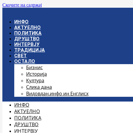
Скочите на садржај
ИНФО
АКТУЕЛНО
ПОЛИТИКА
ДРУШТВО
ИНТЕРВЈУ
ТРАДИЦИЈА
СВЕТ
ОСТАЛО
Бизнис
Историја
Култура
Слика дана
Видовдан.инфо ин Енглисх
ИНФО
АКТУЕЛНО
ПОЛИТИКА
ДРУШТВО
ИНТЕРВЈУ