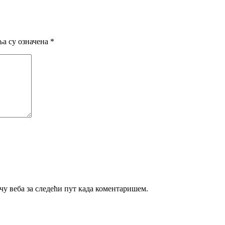
а су означена
*
ачу веба за следећи пут када коментаришем.