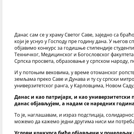
Данас сам се у храму Светог Саве, заједно са бр
који је уснуо у Господу пре годину дана. У његов
објавимо конкурс за годишње стипендије студенти
Техничког, Медицинског и Богословског факултета
Српска просвета, образовање у српском народу, п
И у потоњим вековима, у време отоманског ропств
земљама преко Саве и Дунава и ту су српски митр
универзитетског ранга, у Карловцима, Новом Саду,
Данас и као патријарх, и као универзитетски 
данас објављујем, а надам се наредних годин
То је, наглашавам, и израз подстицаја, солидарн
можемо да кажемо једни другима ниси ми потребан
Услови конкурса биће објављени у понедељак 