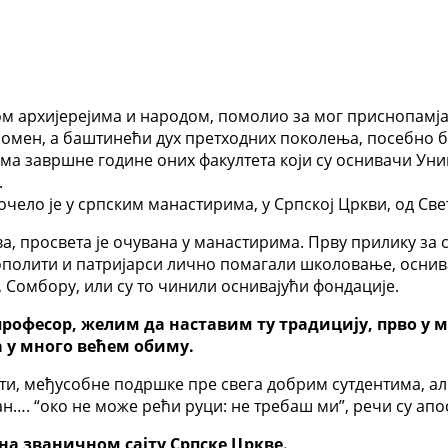
аћом архијерејима и народом, помолио за мог приснопамј
 спомен, а баштинећи дух претходних поколења, посебно
ма завршне године оних факултета који су оснивачи Уни
.
очело је у српским манастирима, у Српској Цркви, од Св
а, просвета је очувана у манастирима. Прву прилику за 
ополити и патријарси лично помагали школовање, оснива
 Сомбору, или су то чинили оснивајући фондације.
професор, желим да наставим ту традицију, прво у 
а у много већем обиму.
ости, међусобне подршке пре свега добрим сутдентима, а
…. “око не може рећи руци: не требаш ми”, речи су апос
на званичном сајту Српске Цркве.