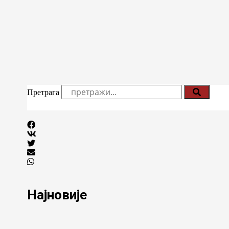
Претрага
Најновије