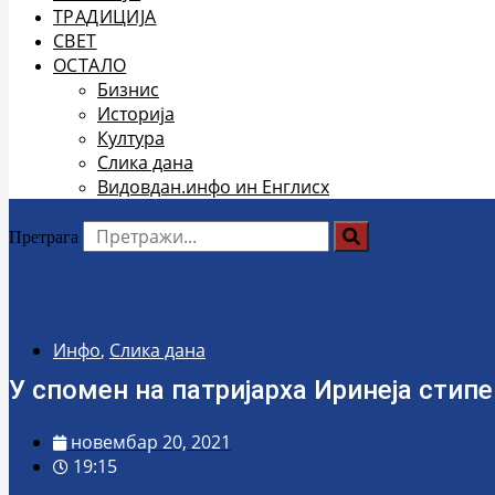
ТРАДИЦИЈА
СВЕТ
ОСТАЛО
Бизнис
Историја
Култура
Слика дана
Видовдан.инфо ин Енглисх
Претрага
Инфо
,
Слика дана
У спомен на патријарха Иринеја стип
новембар 20, 2021
19:15