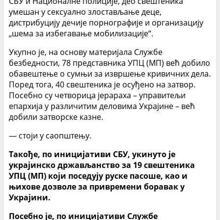
СБУ и Националне полиције, део свештеника
умешан у сексуално злостављање деце,
дистрибуцију дечије порнографије и организацију
„шема за избегавање мобилизације“.
Укупно је, на основу материјала Службе
безбедности, 78 представника УПЦ (МП) већ добило
обавештење о сумњи за извршење кривичних дела.
Поред тога, 40 свештеника је осуђено на затвор.
Посебно су четворица јерараха – управитељи
епархија у различитим деловима Украјине – већ
добили затворске казне.
— стоји у саопштењу.
Такође, по иницијативи СБУ, укинуто је
украјинско држављанство за 19 свештеника
УПЦ (МП) који поседују руске пасоше, као и
њихове дозволе за привремени боравак у
Украјини.
Посебно је, по иницијативи Службе