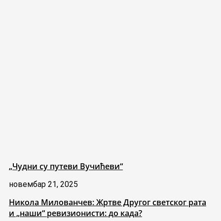
„Чудни су путеви Вучићеви“
новембар 21, 2025
Никола Милованчев: Жртве Другог светског рата
и „наши“ ревизионисти: до када?