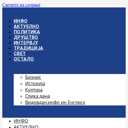
Скочите на садржај
ИНФО
АКТУЕЛНО
ПОЛИТИКА
ДРУШТВО
ИНТЕРВЈУ
ТРАДИЦИЈА
СВЕТ
ОСТАЛО
Бизнис
Историја
Култура
Слика дана
Видовдан.инфо ин Енглисх
ИНФО
АКТУЕЛНО