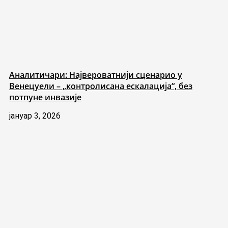
Аналитичари: Највероватнији сценарио у
Венецуели – „контролисана ескалација“, без
потпуне инвазије
јануар 3, 2026