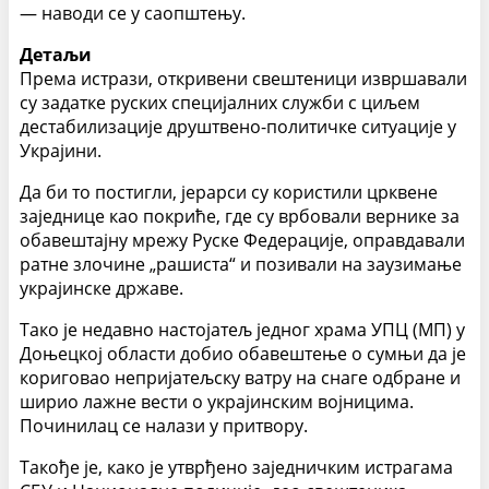
— наводи се у саопштењу.
Детаљи
Према истрази, откривени свештеници извршавали
су задатке руских специјалних служби с циљем
дестабилизације друштвено-политичке ситуације у
Украјини.
Да би то постигли, јерарси су користили црквене
заједнице као покриће, где су врбовали вернике за
обавештајну мрежу Руске Федерације, оправдавали
ратне злочине „рашиста“ и позивали на заузимање
украјинске државе.
Тако је недавно настојатељ једног храма УПЦ (МП) у
Доњецкој области добио обавештење о сумњи да је
кориговао непријатељску ватру на снаге одбране и
ширио лажне вести о украјинским војницима.
Починилац се налази у притвору.
Такође је, како је утврђено заједничким истрагама