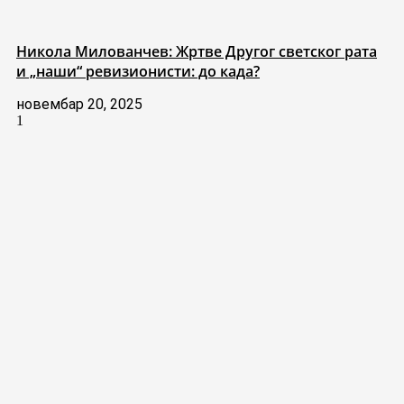
Никола Милованчев: Жртве Другог светског рата
и „наши“ ревизионисти: до када?
новембар 20, 2025