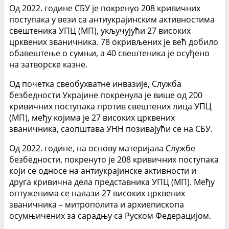
Од 2022. године СБУ је покренуо 208 кривичних
поступака у вези са антиукрајинским активностима
свештеника УПЦ (МП), укључујући 27 високих
црквених званичника. 78 окривљених је већ добило
обавештење о сумњи, а 40 свештеника је осуђено
на затворске казне.
Од почетка свеобухватне инвазије, Служба
безбедности Украјине покренула је више од 200
кривичних поступака против свештених лица УПЦ
(МП), међу којима је 27 високих црквених
званичника, саопштава УНН позивајући се на СБУ.
Од 2022. године, на основу материјала Службе
безбедности, покренуто је 208 кривичних поступака
који се односе на антиукрајинске активности и
друга кривична дела представника УПЦ (МП). Међу
оптуженима се налази 27 високих црквених
званичника – митрополита и архиепископа
осумњичених за сарадњу са Руском Федерацијом.