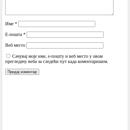
Име
*
Е-пошта
*
Веб место
Сачувај моје име, е-пошту и веб место у овом
прегледачу веба за следећи пут када коментаришем.