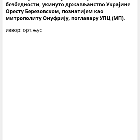
безбедности, укинуто држављанство Украјине
Оресту Березовском, познатијем као
митрополиту Онуфрију, поглавару УПЦ (МП).
извор: орт.њус