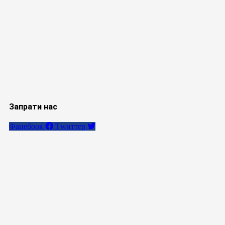
Запрати нас
Фацебоок
Тwиттер