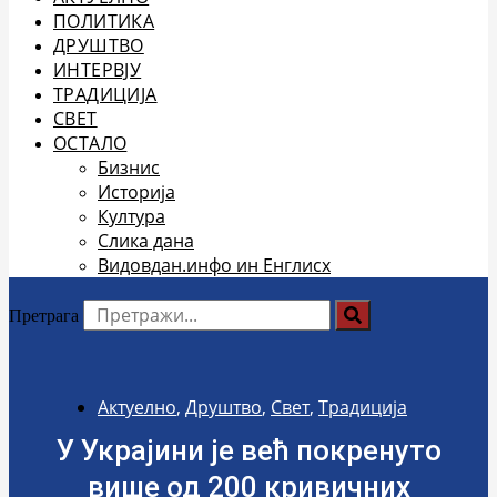
ПОЛИТИКА
ДРУШТВО
ИНТЕРВЈУ
ТРАДИЦИЈА
СВЕТ
ОСТАЛО
Бизнис
Историја
Култура
Слика дана
Видовдан.инфо ин Енглисх
Претрага
Актуелно
,
Друштво
,
Свет
,
Традиција
У Украјини је већ покренуто
више од 200 кривичних