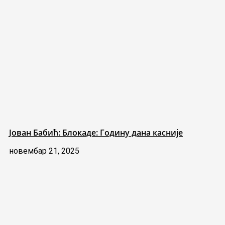
Јован Бабић: Блокаде: Годину дана касније
новембар 21, 2025