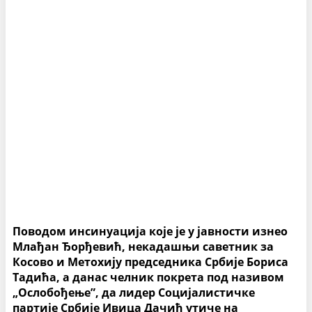
Поводом инсинуација које је у јавности изнео
Млађан Ђорђевић, некадашњи саветник за
Косово и Метохију председника Србије Бориса
Тадића, а данас челник покрета под називом
„Ослобођење”, да лидер Социјалистичке
партије Србије Ивица Дачић утиче на