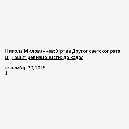
Никола Милованчев: Жртве Другог светског рата
и „наши“ ревизионисти: до када?
новембар 20, 2025