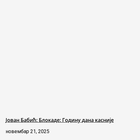
Јован Бабић: Блокаде: Годину дана касније
новембар 21, 2025