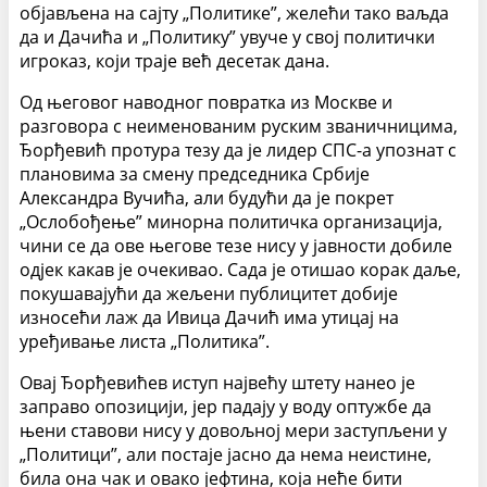
објављена на сајту „Политике”, желећи тако ваљда
да и Дачића и „Политику” увуче у свој политички
игроказ, који траје већ десетак дана.
Од његовог наводног повратка из Москве и
разговора с неименованим руским званичницима,
Ђорђевић протура тезу да је лидер СПС-а упознат с
плановима за смену председника Србије
Александра Вучића, али будући да је покрет
„Ослобођење” минорна политичка организација,
чини се да ове његове тезе нису у јавности добиле
одјек какав је очекивао. Сада је отишао корак даље,
покушавајући да жељени публицитет добије
износећи лаж да Ивица Дачић има утицај на
уређивање листа „Политика”.
Овај Ђорђевићев иступ највећу штету нанео је
заправо опозицији, јер падају у воду оптужбе да
њени ставови нису у довољној мери заступљени у
„Политици”, али постаје јасно да нема неистине,
била она чак и овако јефтина, која неће бити