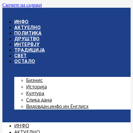
Скочите на садржај
ИНФО
АКТУЕЛНО
ПОЛИТИКА
ДРУШТВО
ИНТЕРВЈУ
ТРАДИЦИЈА
СВЕТ
ОСТАЛО
Бизнис
Историја
Култура
Слика дана
Видовдан.инфо ин Енглисх
ИНФО
АКТУЕЛНО