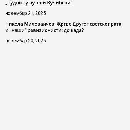
„Чудни су путеви Вучићеви“
новембар 21, 2025
Никола Милованчев: Жртве Другог светског рата
и „наши“ ревизионисти: до када?
новембар 20, 2025