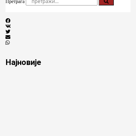
Претрага
Најновије