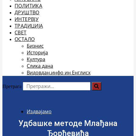
ПОЛИТИКА
ДРУШТВО
ИНТЕРВЈУ
ТРАДИЦИЈА
СВЕТ
ОСТАЛО
Бизнис
Историја
Култура
Слика дана
Видовдан.инфо ин Енглисх
Претрага
Издвајамо
Удбашке методе Млађана
Ђорђевића