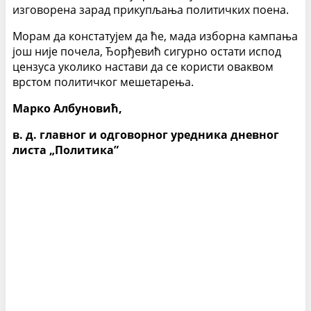
изговорена зарад прикупљања политичких поена.
Морам да констатујем да ће, мада изборна кампања
још није почела, Ђорђевић сигурно остати испод
цензуса уколико настави да се користи оваквом
врстом политичког мешетарења.
Марко Албуновић,
в. д. главног и одговорног уредника дневног
листа „Политика”