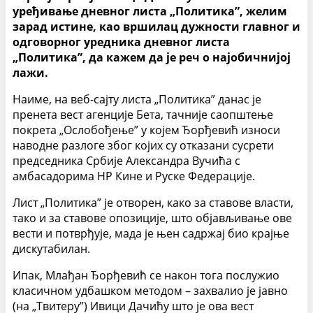
уређивање дневног листа „Политика”, желим
зарад истине, као вршилац дужности главног и
одговорног уредника дневног листа
„Политика”, да кажем да је реч о најобичнијој
лажи.
Наиме, на веб-сајту листа „Политика” данас је
пренета вест агенције Бета, тачније саопштење
покрета „Ослобођење” у којем Ђорђевић износи
наводне разлоге због којих су отказани сусрети
председника Србије Александра Вучића с
амбасадорима НР Кине и Руске Федерације.
Лист „Политика” је отворен, како за ставове власти,
тако и за ставове опозиције, што објављивање ове
вести и потврђује, мада је њен садржај био крајње
дискутабилан.
Ипак, Млађан Ђорђевић се након тога послужио
класичном удбашком методом – захвалио је јавно
(на „Твитеру”) Ивици Дачићу што је ова вест