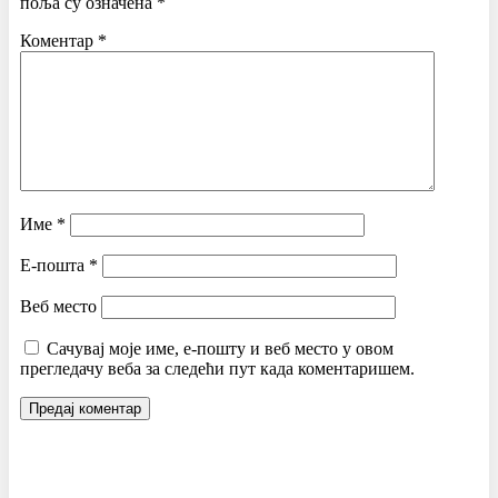
поља су означена
*
Коментар
*
Име
*
Е-пошта
*
Веб место
Сачувај моје име, е-пошту и веб место у овом
прегледачу веба за следећи пут када коментаришем.