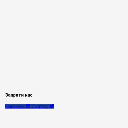
Запрати нас
Фацебоок
Тwиттер