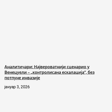
Аналитичари: Највероватнији сценарио у
Венецуели – „контролисана ескалација“, без
потпуне инвазије
јануар 3, 2026