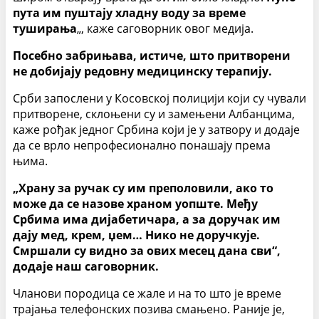
пута им пуштају хладну воду за време
туширања
„, каже саговорник овог медија.
Посебно забрињава, истиче, што притворени
не добијају редовну медицинску терапију.
Срби запослени у Косовској полицији који су чували
притворене, склоњени су и замењени Албанцима,
каже рођак једног Србина који је у затвору и додаје
да се врло непрофесионално понашају према
њима.
„Храну за ручак су им преполовили, ако то
може да се назове храном уопште. Међу
Србима има дијабетичара, а за доручак им
дају мед, крем, џем… Нико не доручкује.
Смршали су видно за ових месец дана сви“,
додаје наш саговорник.
Чланови породица се жале и на то што је време
трајања телефонских позива смањено. Раније је,