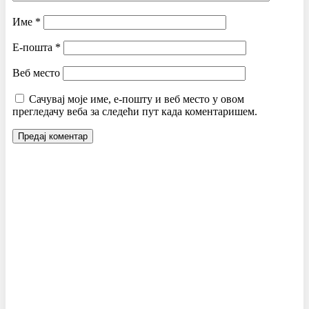
Име
*
Е-пошта
*
Веб место
Сачувај моје име, е-пошту и веб место у овом
прегледачу веба за следећи пут када коментаришем.