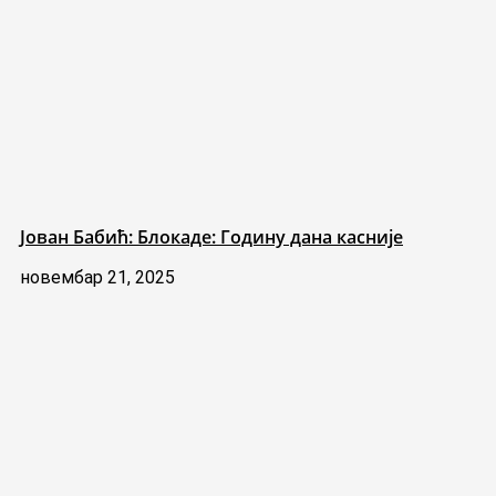
Јован Бабић: Блокаде: Годину дана касније
новембар 21, 2025