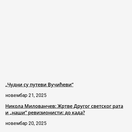
„Чудни су путеви Вучићеви“
новембар 21, 2025
Никола Милованчев: Жртве Другог светског рата
и „наши“ ревизионисти: до када?
новембар 20, 2025