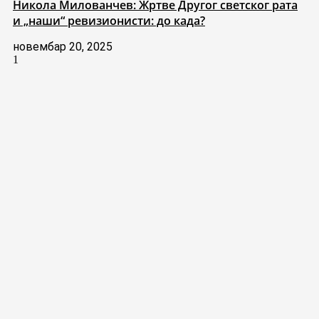
Никола Милованчев: Жртве Другог светског рата
и „наши“ ревизионисти: до када?
новембар 20, 2025