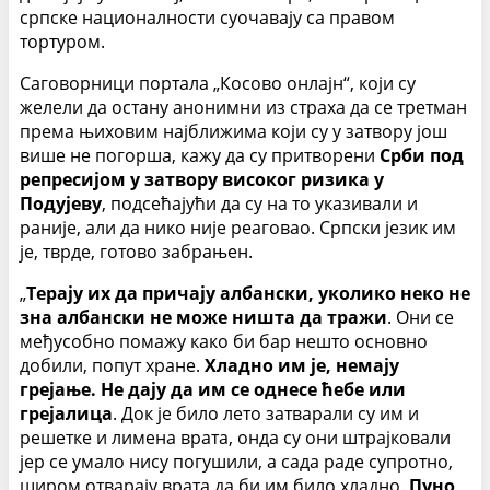
српске националности суочавају са правом
тортуром.
Саговорници портала „Косово онлајн“, који су
желели да остану анонимни из страха да се третман
према њиховим најближима који су у затвору још
више не погорша, кажу да су притворени
Срби под
репресијом у затвору високог ризика у
Подујеву
, подсећајући да су на то указивали и
раније, али да нико није реаговао. Српски језик им
је, тврде, готово забрањен.
„
Терају их да причају албански, уколико неко не
зна албански не може ништа да тражи
. Они се
међусобно помажу како би бар нешто основно
добили, попут хране.
Хладно им је, немају
грејање. Не дају да им се однесе ћебе или
грејалица
. Док је било лето затварали су им и
решетке и лимена врата, онда су они штрајковали
јер се умало нису погушили, а сада раде супротно,
широм отварају врата да би им било хладно.
Пуно