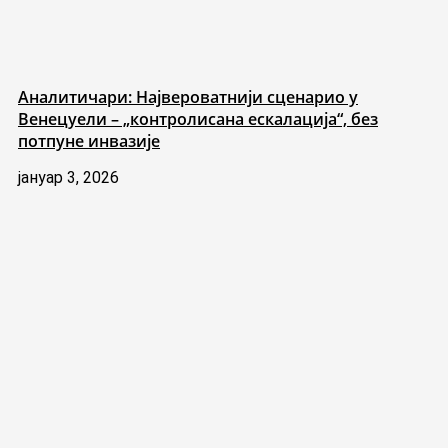
Аналитичари: Највероватнији сценарио у
Венецуели – „контролисана ескалација“, без
потпуне инвазије
јануар 3, 2026