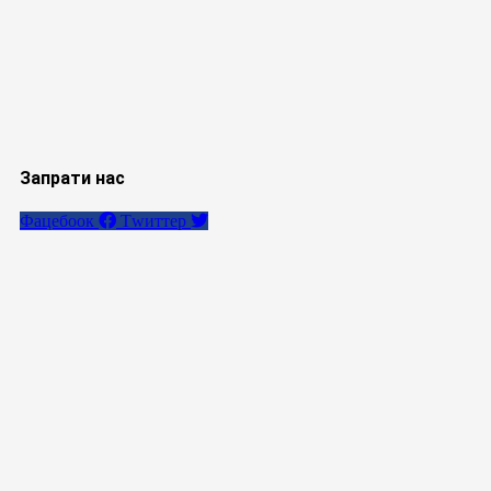
Запрати нас
Фацебоок
Тwиттер