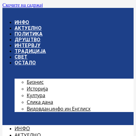
Скочите на садржај
ИНФО
АКТУЕЛНО
ПОЛИТИКА
ДРУШТВО
ИНТЕРВЈУ
ТРАДИЦИЈА
СВЕТ
ОСТАЛО
Бизнис
Историја
Култура
Слика дана
Видовдан.инфо ин Енглисх
ИНФО
АКТУЕЛНО