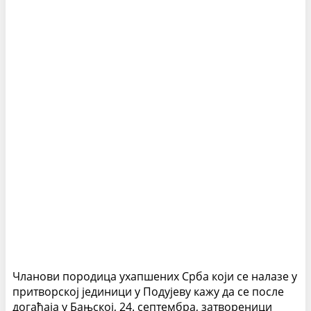
Чланови породица ухапшених Срба који се налазе у
притворској јединици у Подујеву кажу да се после
догађаја у Бањској, 24. септембра, затвореници