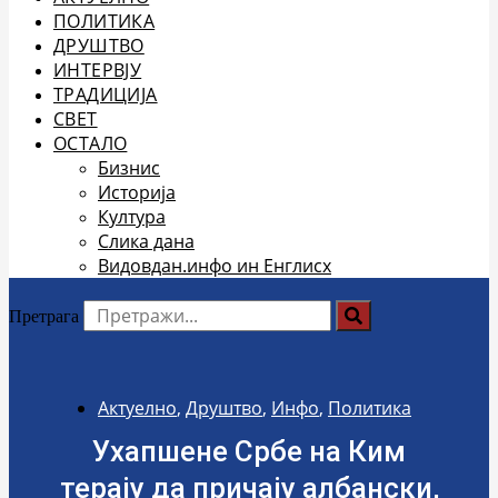
ПОЛИТИКА
ДРУШТВО
ИНТЕРВЈУ
ТРАДИЦИЈА
СВЕТ
ОСТАЛО
Бизнис
Историја
Култура
Слика дана
Видовдан.инфо ин Енглисх
Претрага
Актуелно
,
Друштво
,
Инфо
,
Политика
Ухапшене Србе на Ким
терају да причају албански,