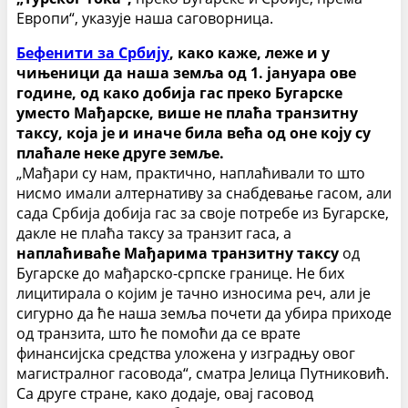
Европи“, указује наша саговорница.
Бефенити за Србију
, како каже, леже и у
чињеници да наша земља од 1. јануара ове
године, од како добија гас преко Бугарске
уместо Мађарске, више не плаћа транзитну
таксу, која је и иначе била већа од оне коју су
плаћале неке друге земље.
„Мађари су нам, практично, наплаћивали то што
нисмо имали алтернативу за снабдевање гасом, али
сада Србија добија гас за своје потребе из Бугарске,
дакле не плаћа таксу за транзит гаса, а
наплаћиваће Мађарима
транзитну таксу
од
Бугарске до мађарско-српске границе. Не бих
лицитирала о којим је тачно износима реч, али је
сигурно да ће наша земља почети да убира приходе
од транзита, што ће помоћи да се врате
финансијска средства уложена у изградњу овог
магистралног гасовода“, сматра Јелица Путниковић.
Са друге стране, како додаје, овај гасовод