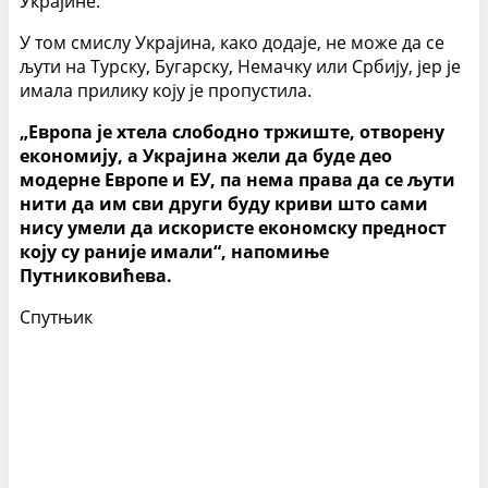
Украјине.“
У том смислу Украјина, како додаје, не може да се
љути на Турску, Бугарску, Немачку или Србију, јер је
имала прилику коју је пропустила.
„Европа је хтела слободно тржиште, отворену
економију, а Украјина жели да буде део
модерне Европе и ЕУ, па нема права да се љути
нити да им сви други буду криви што сами
нису умели да искористе економску предност
коју су раније имали“, напомиње
Путниковићева.
Спутњик