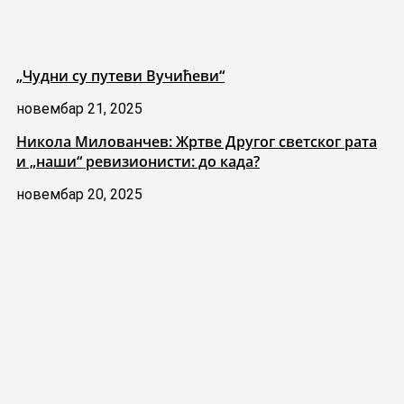
„Чудни су путеви Вучићеви“
новембар 21, 2025
Никола Милованчев: Жртве Другог светског рата
и „наши“ ревизионисти: до када?
новембар 20, 2025