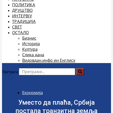
ПОЛИТИКА
ДРУШТВО
ИНТЕРВЈУ
ТРАДИЦИЈА
СВЕТ
ОСТАЛО
Бизнис
Историја
Култура
Слика дана
Видовдан.инфо ин Енглисх
Претрага
Економија
Уместо да плаћа, Србија
постала транзитна земља