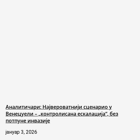
Аналитичари: Највероватнији сценарио у
Венецуели – „контролисана ескалација“, без
потпуне инвазије
јануар 3, 2026