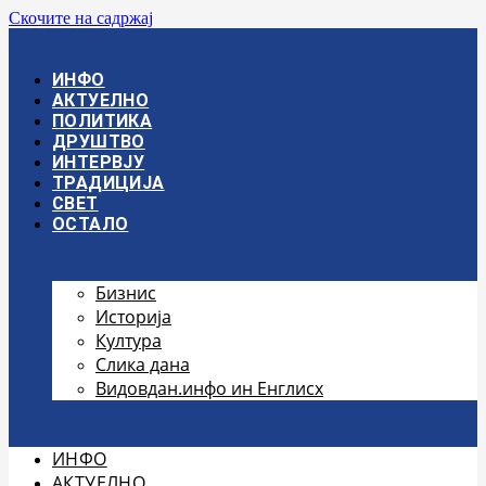
Скочите на садржај
ИНФО
АКТУЕЛНО
ПОЛИТИКА
ДРУШТВО
ИНТЕРВЈУ
ТРАДИЦИЈА
СВЕТ
ОСТАЛО
Бизнис
Историја
Култура
Слика дана
Видовдан.инфо ин Енглисх
ИНФО
АКТУЕЛНО