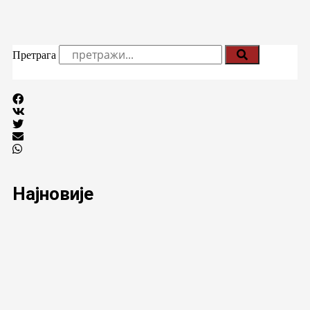
Претрага
Најновије