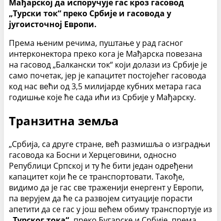
Мађарској да испоручује гас кроз гасовод
„Турски ток“ преко Србије и гасовода у
југоисточној Европи.
Према њеним речима, пуштање у рад гасног
интерконектора преко кога је Мађарска повезана
на гасовод „Балкански ток“ који долази из Србије је
само почетак, јер је капацитет постојећег гасовода
код нас већи од 3,5 милијарде кубних метара гаса
годишње које ће сада ићи из Србије у Мађарску.
Транзитна земља
„Србија, са друге стране, већ размишља о изградњи
гасовода ка Босни и Херцеговини, односно
Републици Српској и ту ће бити један одређени
капацитет који ће се транспортовати. Такође,
видимо да је гас све траженији енергент у Европи,
па верујем да ће са развојем ситуације порасти
апетити да се гас у још већем обиму транспортује из
„Турског тока“,
преко Бугарске и Србије, према