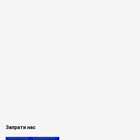
Запрати нас
Фацебоок
Тwиттер