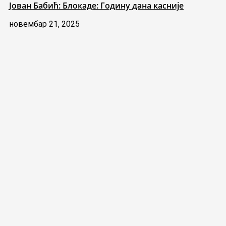
Јован Бабић: Блокаде: Годину дана касније
новембар 21, 2025