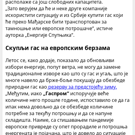
располаже са још слободних капацитета.
„Зато верујем да ће и неке друге компаније
искористити ситуацију и из Србије купити гас који
ће преко Мађарске бити транспортован за
тамношње или европске потрошаче“, истиче
ауторка „Енергије Спутњика“.
Скупљи гас на европским берзама
Летос се, како додаје, показало да обновљиви
избори енергије, попут ветра, не могу да замене
традиционалне изворе као што су гас и угаљ, што је
многе навело да брже-боље покушају да обезбеде
природни гас као
резерву за предстојећу зиму.
„Међутим, иако
„Гаспром“
испоручује веће
количине него прошле године, испоставило се да га
ипак нема довољно да се обезбеде количине
потребне за текућу потрошњу и да се напуне
складишта. Наиме, са стишавањем пандемије
европске привреде су опет прорадиле и потрошња
енергената је појачана, што је довело до ситуације