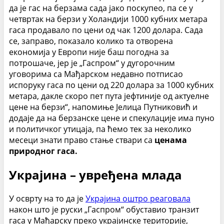
да је гас на берзама сада јако поскупео, па се у
четвртак на берзи у Холандији 1000 кубних метара
гаса продавало по цени од чак 1200 долара. Сада
се, заправо, показало колико та отворена
економија у Европи није баш погодна за
потрошаче, јер је „Гаспром“ у дугорочним
уговорима са Мађарском недавно потписао
испоруку гаса по цени од 220 долара за 1000 кубних
метара, дакле скоро пет пута јефтиније од актуелне
цене на берзи“, напомиње Јелица Путниковић и
додаје да на берзанске цене и спекулације има пуно
и политичког утицаја, па ћемо тек за неколико
месеци знати право стање ствари са
ценама
природног гаса.
Украјина – увређена млада
У осврту на то да је
Украјина оштро реаговала
након што је руски „Гаспром“ обуставио транзит
гаса у Мађарску преко украјинске територије,