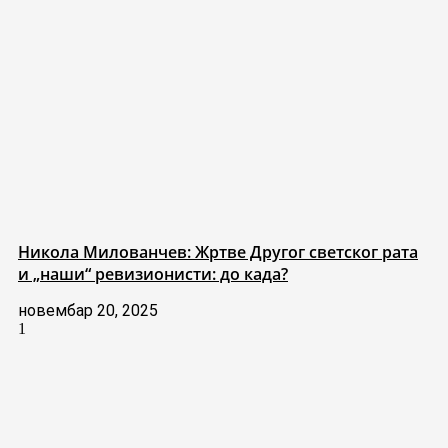
Никола Милованчев: Жртве Другог светског рата
и „наши“ ревизионисти: до када?
новембар 20, 2025