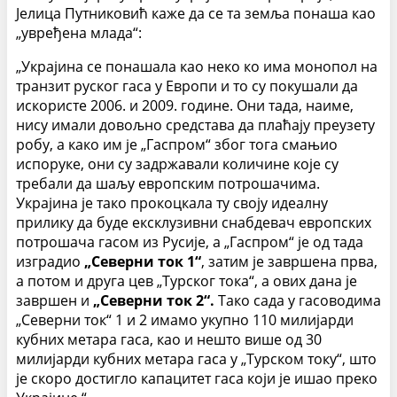
Јелица Путниковић каже да се та земља понаша као
„увређена млада“:
„Украјина се понашала као неко ко има монопол на
транзит руског гаса у Европи и то су покушали да
искористе 2006. и 2009. године. Они тада, наиме,
нису имали довољно средстава да плаћају преузету
робу, а како им је „Гаспром“ због тога смањио
испоруке, они су задржавали количине које су
требали да шаљу европским потрошачима.
Украјина је тако прокоцкала ту своју идеалну
прилику да буде ексклузивни снабдевач европских
потрошача гасом из Русије, а „Гаспром“ је од тада
изградио
„Северни ток 1“
, затим је завршена прва,
а потом и друга цев „Турског тока“, а ових дана је
завршен и
„Северни ток 2“.
Тако сада у гасоводима
„Северни ток“ 1 и 2 имамо укупно 110 милијарди
кубних метара гаса, као и нешто више од 30
милијарди кубних метара гаса у „Турском току“, што
је скоро достигло капацитет гаса који је ишао преко