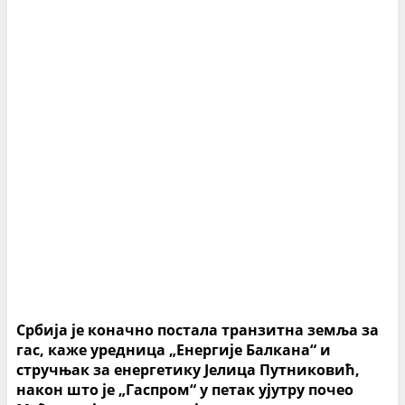
Србија је коначно постала транзитна земља за
гас, каже уредница „Енергије Балкана“ и
стручњак за енергетику Јелица Путниковић,
након што је „Гаспром“ у петак ујутру почео