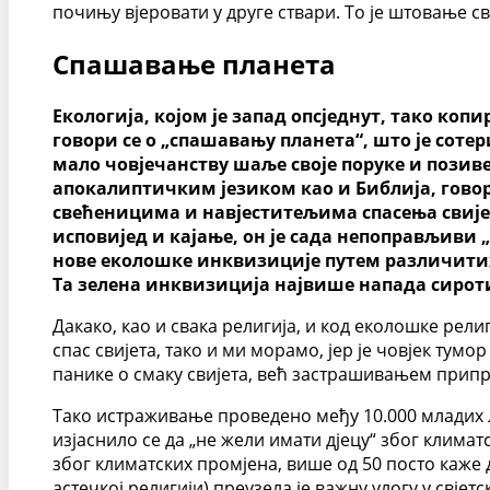
почињу вјеровати у друге ствари. То је штовање сви
Спашавање планета
Екологија, којом је запад опсједнут, тако коп
говори се о „спашавању планета“, што је соте
мало човјечанству шаље своје поруке и позив
апокалиптичким језиком као и Библија, говоре
свећеницима и навјеститељима спасења свијет
исповијед и кајање, он је сада непоправљиви „
нове еколошке инквизиције путем различитих 
Та зелена инквизиција највише напада сироти
Дакако, као и свака религија, и код еколошке рели
спас свијета, тако и ми морамо, јер је човјек тум
панике о смаку свијета, већ застрашивањем припре
Тако истраживање проведено међу 10.000 младих људ
изјаснило се да „не жели имати дјецу“ због климатс
због климатских промјена, више од 50 посто каже 
астечкој религији) преузела је важну улогу у свјет