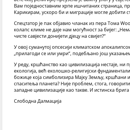
Вам поједноставним хрпе ишчитаних страница, проб
Карикирам, ускоро би и миграције могле добити с
Спецтатор је пак објавио чланак из пера Тома Wоо
колапс климе не даје нам могућност за бијег: „Нем
чисте савјести донијети дјецу на свијет?“
У овој суманутој опсесији климатском апокалипсо
„прилагоди се или умри“, подебљано још указањем
У реду, кршћанство као цивилизација нестаје, ни п
екологија, већ еколошко-религијски фундаментали
божице која симболизира Мајку Земљу, кршћани има
спаситеља планета? Није проблем, стога, говорити
западне цивилизације као такве. И истинска брига 
Слободна Далмација