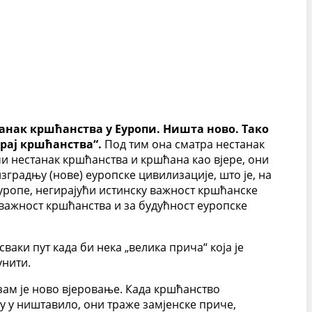
анак кршћанства у Еуропи. Ништа ново. Тако
рај кршћанства“.
Под тим она сматра нестанак
чи нестанак кршћанства и кршћана као вјере, они
изградњу (нове) еуропске цивилизације, што је, на
Еуропе, негирајући истинску важност кршћанске
 важност кршћанства и за будућност еуропске
ваки пут када би нека „велика прича“ која је
унити.
изам је ново вјеровање. Када кршћанство
ју у ништавило, они траже замјенске приче,