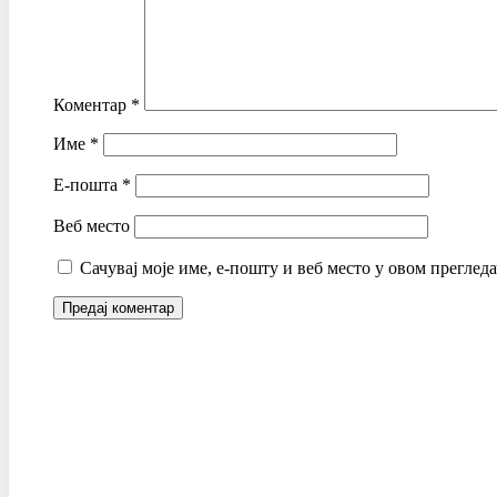
Коментар
*
Име
*
Е-пошта
*
Веб место
Сачувај моје име, е-пошту и веб место у овом преглед