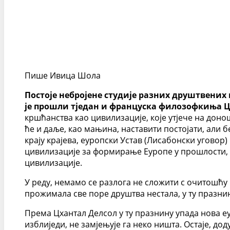
Пише
Ивица Шола
Постоје небројене студије разних друштвених
је прошли тједан и француска филозофкиња Цх
кршћанства као цивилизације, које утјече на доно
ће и даље, као мањина, наставити постојати, али б
крају крајева, еуропски Устав (Лисабонски угово
цивилизације за формирање Еуропе у прошлости, п
цивилизације.
У реду, немамо се разлога не сложити с очитошћу н
прожимала све поре друштва нестала, у ту празни
Према Цхантал Делсол у ту празнину упада нова еу
изблиједи, не замјењује га неко ништа. Остаје, д