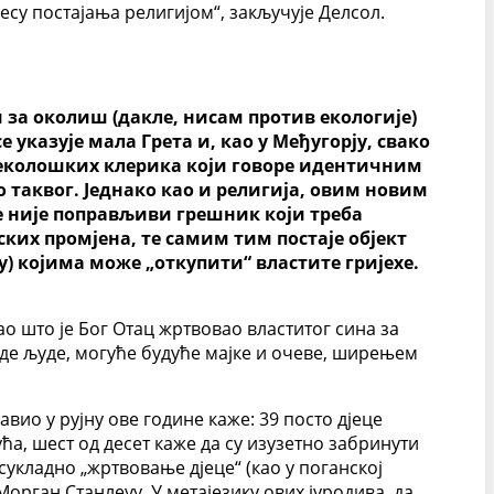
оцесу постајања религијом“, закључује Делсол.
и за околиш (дакле, нисам против екологије)
указује мала Грета и, као у Међугорју, свако
н еколошких клерика који говоре идентичним
о таквог. Једнако као и религија, овим новим
е није поправљиви грешник који треба
ских промјена, те самим тим постаје објект
) којима може „откупити“ властите гријехе.
ао што је Бог Отац жртвовао властитог сина за
ладе људе, могуће будуће мајке и очеве, ширењем
вио у рујну ове године каже: 39 посто дјеце
ућа, шест од десет каже да су изузетно забринути
сукладно „жртвовање дјеце“ (као у поганској
Морган Станлеyу. У метајезику ових јуродива, да