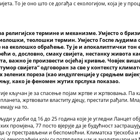
јета. То је оно што се догађа с екологијом, која је у пр
ира религијске термине и механизме. Умјесто о бриз
риолошки, теолошки термин. Умјесто Госпе људима се 
е на еколошко обраћење. Ту је и апокалиптички то
ћи о, дословно, смаку свијета, нестанку живота ка
а, важно је произвести осјећај кривње. Човјек виш
тумор свијета“ одговоран за све у контексту климат
зелених пореза (као индулгенције у средњем вијеку
њу, како је феномен жутих прслука показао.
гије кључан је за спасење појам жртве и жртвовања. Па к
ор планета, жртвовати властиту дјецу, престати рађати. М
мају на то.
и у доби од 16 до 25 година које је угледни Ланцет обја
ких промјена, 77 посто вјерује да је будућност застрашуј
да су престрављени и беспомоћни. Климатска тјескоба и 
ској демографији коју су потврдили чак и аналитичари на 