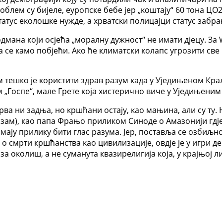
лем су бијеле, еуропске бебе јер „коштају“ 60 тона ЦО2,
татус еколошке нужде, а хрватски полицајци статус забр
дмана који осјећа „моралну дужност“ не имати дјецу. За
а се камо побјећи. Ако ће климатски колапс угрозити све 
м тешко је користити здрав разум када у Уједињеном Кра
 „Госпе“, мале Грете која хистерично виче у Уједињеним
рва ни задња, но кршћани остају, као мањина, али су ту. 
зам), као папа Фрањо приликом Синоде о Амазонији гдј
ју прилику бити глас разума. Јер, поставља се озбиљно
 о смрти кршћанства као цивилизације, овдје је у игри д
за околиш, а не суманута квазирелигија која, у крајњој л