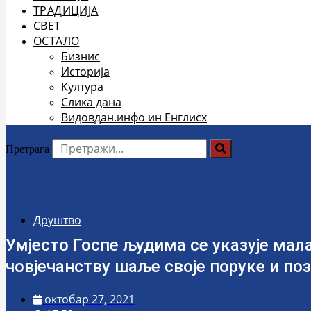
ТРАДИЦИЈА
СВЕТ
ОСТАЛО
Бизнис
Историја
Култура
Слика дана
Видовдан.инфо ин Енглисх
Претрага
Друштво
Умјесто Госпе људима се указује мала
човјечанству шаље своје поруке и п
октобар 27, 2021