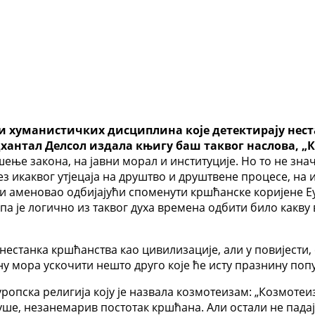
 и хуманистичких дисциплина које детектирају нест
антал Делсол издала књигу баш таквог наслова, „К
шење закона, на јавни морал и институције. Но то не зна
ез икаквог утјецаја на друштво и друштвене процесе, на 
р) и аменовао одбијајући споменути кршћанске коријене 
а је логично из таквог духа времена одбити било какву
естанка кршћанства као цивилизације, али у повијести, с
ну мора ускочити нешто друго које ће исту празнину поп
ропска религија коју је назвала козмотеизам: „Козмоте
одуше, незанемарив постотак кршћана. Али остали не пада