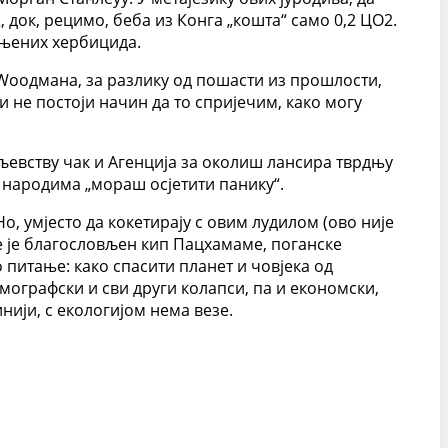
 док, рецимо, беба из Конга „кошта“ само 0,2 ЦО2.
ањених хербицида.
 Wоодмана, за разлику од пошасти из прошлости,
и не постоји начин да то спријечим, како могу
љевству чак и Агенција за околиш лансира тврдњу
 народима „мораш осјетити панику“.
Но, умјесто да кокетирају с овим лудилом (ово није
е је благословљен кип Пацхамаме, поганске
 питање: како спасити планет и човјека од
емографски и сви други колапси, па и економски,
инији, с екологијом нема везе.