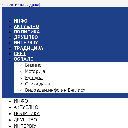
Скочите на садржај
ИНФО
АКТУЕЛНО
ПОЛИТИКА
ДРУШТВО
ИНТЕРВЈУ
ТРАДИЦИЈА
СВЕТ
ОСТАЛО
Бизнис
Историја
Култура
Слика дана
Видовдан.инфо ин Енглисх
ИНФО
АКТУЕЛНО
ПОЛИТИКА
ДРУШТВО
ИНТЕРВЈУ