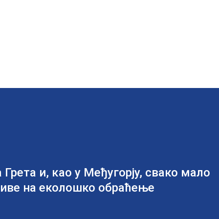
 Грета и, као у Међугорју, свако мало
озиве на еколошко обраћење