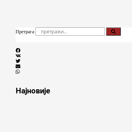
Претрага
Најновије