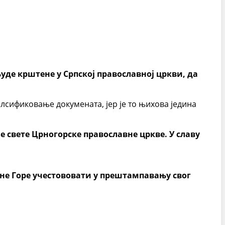
људе крштене у Српској православној цркви, да
алсификовање докумената, јер је то њихова једина
е свете Црногорске православне цркве. У славу
Црне Горе учестововати у прештампавању свог