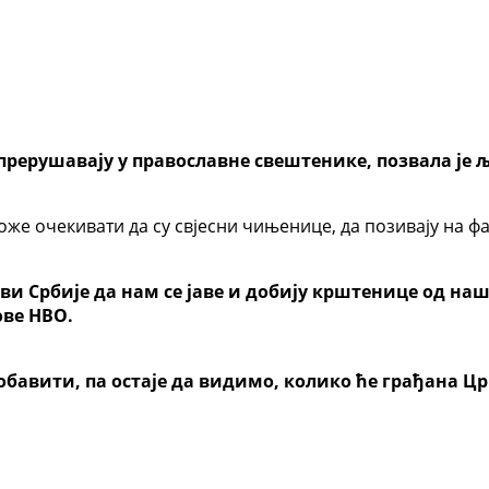
 прерушавају у православне свештенике, позвала је 
може очекивати да су свјесни чињенице, да позивају на ф
и Србије да нам се јаве и добију крштенице од наш
ове НВО.
“ обавити, па остаје да видимо, колико ће грађана 