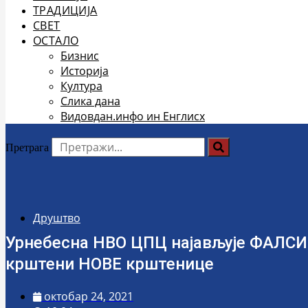
ТРАДИЦИЈА
СВЕТ
ОСТАЛО
Бизнис
Историја
Култура
Слика дана
Видовдан.инфо ин Енглисх
Претрага
Друштво
Урнебесна НВО ЦПЦ најављује ФАЛСИ
крштени НОВЕ крштенице
октобар 24, 2021