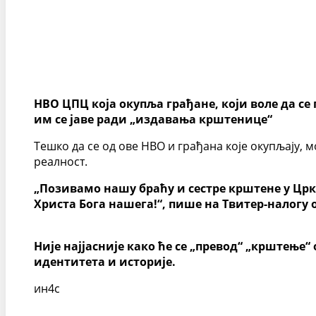
НВО ЦПЦ која окупља грађане, који воле да се
им се јаве ради „издавања крштенице“
Тешко да се од ове НВО и грађана које окупљају, 
реалност.
„Позивамо нашу браћу и сестре крштене у Цркв
Христа Бога нашега!“, пише на Твитер-налогу 
Није најјасније како ће се „превод“ „крштење
идентитета и историје.
ин4с