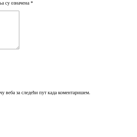
а су означена
*
ачу веба за следећи пут када коментаришем.