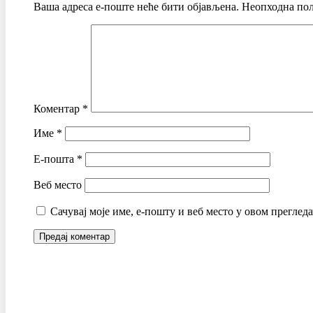
Ваша адреса е-поште неће бити објављена.
Неопходна пољ
Коментар
*
Име
*
Е-пошта
*
Веб место
Сачувај моје име, е-пошту и веб место у овом преглед