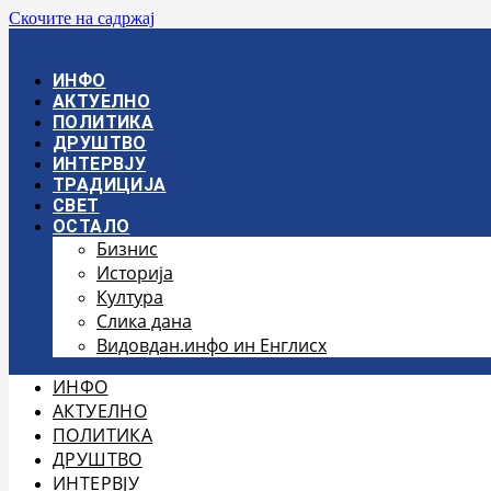
Скочите на садржај
ИНФО
АКТУЕЛНО
ПОЛИТИКА
ДРУШТВО
ИНТЕРВЈУ
ТРАДИЦИЈА
СВЕТ
ОСТАЛО
Бизнис
Историја
Култура
Слика дана
Видовдан.инфо ин Енглисх
ИНФО
АКТУЕЛНО
ПОЛИТИКА
ДРУШТВО
ИНТЕРВЈУ