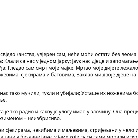
свједочанства, увјерен сам, неће моћи остати без веома
Клали са нас у једном јарку; Јаук нас дјеце и запомагање
еђа; Гледао сам смрт моје мајке; Мртво моје дијете лежал
евима, сјекирама и батовима; Заклао ми двоје дјеце на р
нас тако мучили, тукли и убијали; Усташе их ножевима бод
ље.
 је тко радио и какву је улогу имао у злочину. Она прец
резименом – неизбрисиво.
ни сјекирама, чекићима и маљевима, стријељани у чело и
цани у бездане јаме, у јаме које су си сами морали иск