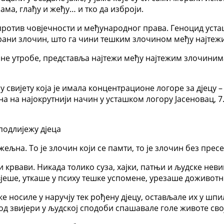
ама, глађу и жеђу… и тко да изброји.
ротив човјечности и међународног права. Геноцид усташ
ани злочин, што га чини тешким злочином међу најтежи
чине утробе, представља најтежи међу најтежим злочини
 свијету која је имала концентрационе логоре за дјецу – 
 на најокрутнији начин у усташком логору Јасеновац, 7.
подлијежу дјеца
љна. То је злочин који се памти, то је злочин без пресе
 и крвави. Никада толико суза, хајки, патњи и људске не
ивјеше, уткаше у психу тешке успомене, урезаше доживотн
баке носиле у наручју тек рођену дјецу, остављале их у 
од звијери у људској сподоби спашавале голе животе своје