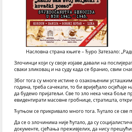
Насловна страна књиге – Ђуро Затезало: „Ра
Злочинци који су своје изјаве давали на послијер
сваки зликовац и на суду када се бранио, свим сн
Због тога су многе истине о озакоњеним усташким
година, треба сачекати, то би вријеђало осјећаје
да будемо пријатељи. Све то зло нека чека боље 
евидентирати масовне гробнице, стратишта, открива
Ћутњом се прикривало много тога. Ћутало се све п
Да се о злочинима није ћутало, да су социјалисти
документе, сјећања преживјелих, да нису прешући