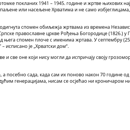
отомке покланих 1941 – 1945. године и жртве њихових нај
аљене или насељене Хрватима и не само избјеглицама, н
 подигнута спомен обиљежја жртвама из времена Независ
 Српске православне цркве Рођења Богородице (1826.) у Гл
д њега спомен плоче с именима жртава. У септембру (25.,
 – исписано је „Хрватски дом“.
 и све оне који нису могли да испричају своју грозоморн
, а посебно сада, када сам их поново након 70 године о
ћим генерацијама, нисам се осјећао ни кроничаром н