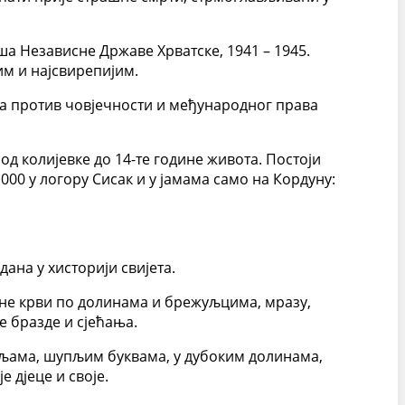
а Независне Државе Хрватске, 1941 – 1945.
м и најсвирепијим.
ма против човјечности и међународног права
од колијевке до 14-те године живота. Постоји
000 у логору Сисак и у јамама само на Кордуну:
дана у хисторији свијета.
вине крви по долинама и брежуљцима, мразу,
е бразде и сјећања.
шпиљама, шупљим буквама, у дубоким долинама,
 дјеце и своје.