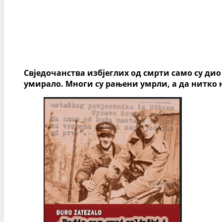
Свједочанства избјеглих од смрти само су дио
умирало. Многи су рањени умрли, а да нитко 