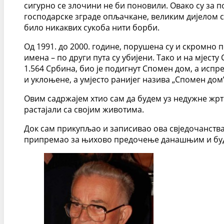
сигурно се злочини не би поновили. Овако су за п
господарске зграде опљачкане, великим дијелом сп
било никаквих сукоба нити борби.
Од 1991. до 2000. године, порушена су и скромно
имена – по други пута су убијени. Тако и на мјесту
1.564 Србина, био је подигнут Спомен дом, а испре
и уклоњене, а умјесто ранијег назива „Спомен дом”
Овим садржајем хтио сам да будем уз недужне жртве
растајали са својим животима.
Док сам прикупљао и записивао ова свједочанства
припремао за њихово предочење данашњим и буду