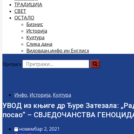
ТРАДИЦИЈА
СВЕТ
ОСТАЛО
Бизнис
Историја
Култура
Слика дана
Видовдан.инфо ин Енглисх
Претрага
Инфо
,
Историја
,
Култура
УВОД из књиге др Ђуре Затезала: „Ра
посао” – СВЈЕДОЧАНСТВА ГЕНОЦИДА 
новембар 2, 2021