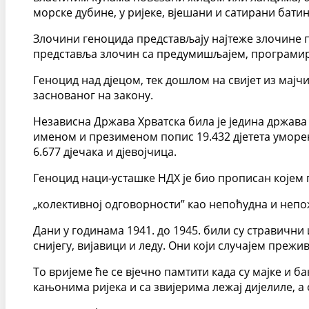
морске дубине, у ријеке, вјешани и сатирани батин
Злочини геноцида представљају најтеже злочине п
представља злочин са предумишљајем, програмир
Геноцид над дјецом, тек дошлом на свијет из мај
заснованог на закону.
Независна Држава Хрватска била је једина држава у
именом и презименом попис 19.432 дјетета уморена
6.677 дјечака и дјевојчица.
Геноцид наци-усташке НДХ је био прописан којем 
„колективној одговорности” као непоћудна и непоже
Дани у годинама 1941. до 1945. били су стравични
снијегу, вијавици и леду. Они који случајем преж
То вријеме ће се вјечно памтити када су мајке и 
кањонима ријека и са звијерима лежај дијелиле, а 