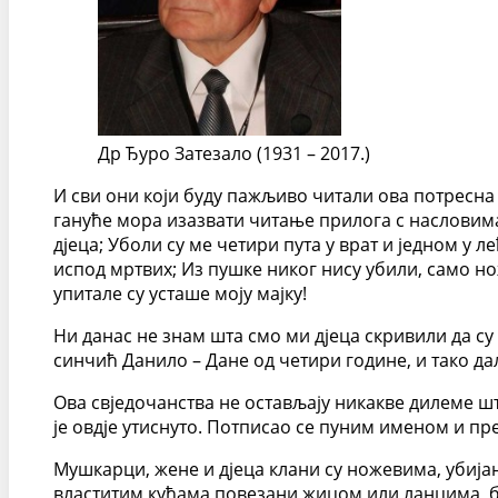
Др Ђуро Затезало (1931 – 2017.)
И сви они који буду пажљиво читали ова потресна 
гануће мора изазвати читање прилога с насловима: 
дјеца; Уболи су ме четири пута у врат и једном у л
испод мртвих; Из пушке никог нису убили, само нож
упитале су усташе моју мајку!
Ни данас не знам шта смо ми дјеца скривили да су 
синчић Данило – Дане од четири године, и тако да
Ова свједочанства не остављају никакве дилеме шта
је овдје утиснуто. Потписао се пуним именом и п
Мушкарци, жене и дјеца клани су ножевима, убија
властитим кућама повезани жицом или ланцима, ба