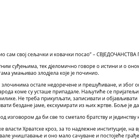
дио сам свој сељачки и ковачки посао” – СВЈЕДОЧАНСТВА
атним суђењима, тек дјеломично говоре о истини и о оно
агама умањивао злодјела које је починио.
 злочинима остале недоречене и прешућиване, и због оно
 народа коме су усташе припадале. Наљутиће се пријатељи
прилике. Не треба прикупљати, записивати и објављиват
ти бездане јаме, ексхумирати из њих жртве. Боље је да 
од изговором да би све то сметало братству и јединству
чке власти Хрватске кроз, за то надлежне институције, н
вале уништавање и оно мало сачуване и постојеће грађе,