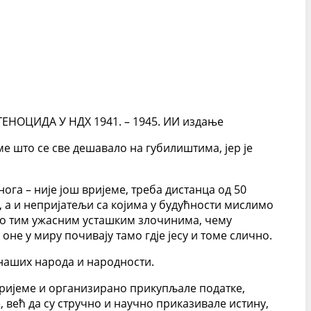
 ГЕНОЦИДА У НДХ 1941. – 1945. ИИ издање
ме што се све дешавало на губилиштима, јер је
га – није још вријеме, треба дистанца од 50
, а и непријатељи са којима у будућности мислимо
и о тим ужасним усташким злочинима, чему
оне у миру почивају тамо гдје јесу и томе слично.
 наших народа и народности.
а вријеме и организирано прикупљале податке,
 већ да су стручно и научно приказивале истину,