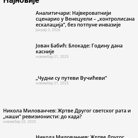
Најновије
Аналитичари: Највероватнији
сценарио у Венецуели – „контролисана
ескалација“, без потпуне инвазије
јануар 3, 2026
Јован Бабић: Блокаде: Годину дана
касније
новембар 21, 2025
„Чудни су путеви Вучићеви“
новембар 21, 2025
Никола Милованчев: Жртве Другог светског рата и
„наши“ ревизионисти: до када?
новембар 20, 2025
Никола Милованчев: Жртве Другог