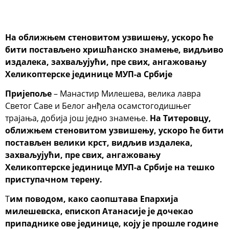
На оближњем стеновитом узвишењу, ускоро ће
бити постављено хришћанско знамење, видљиво
издалека, захваљујући, пре свих, ангажовању
Хеликоптерске јединице МУП-а Србије
Пријепоље
– Манастир Милешева, велика лавра
Светог Саве и Белог анђела осамстогодишњег
трајања, добија још једно знамење.
На Титеровцу,
оближњем стеновитом узвишењу, ускоро ће бити
постављен велики крст, видљив издалека,
захваљујући, пре свих, ангажовању
Хеликоптерске јединице МУП-а Србије на тешко
приступачном терену.
Т
им поводом, како саопштава Епархија
милешевска, епископ Атанасије је дочекао
припаднике ове јединице, коју је прошле године