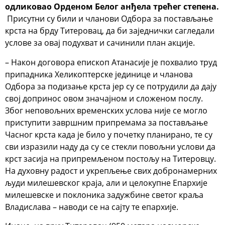
одликовао Орденом Белог анђела трећег степена.
Присутни су били и чланови Одбора за постављање
крста на брду Титеровац, да би заједнички сагледали
услове за овај подухват и сачинили план акције.
– Након договора епископ Атанасије је похвалио труд
припадника Хеликоптерске јединице и чланова
Одбора за подизање крста јер су се потрудили да дају
свој допринос овом значајном и сложеном послу.
Због неповољних временских услова није се могло
приступити завршним припремама за постављање
Часног крста када је било у почетку планирано, те су
сви изразили наду да су се стекли повољни услови да
крст засија на припремљеном постољу на Титеровцу.
На духовну радост и укрепљење свих добронамерних
људи милешевског краја, али и целокупне Епархије
милешевске и поклоника задужбине светог краља
Владислава – наводи се на сајту те епархије.