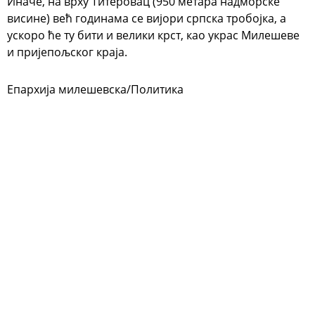
Иначе, на врху Титеровац (950 метара надморске
висине) већ годинама се вијори српска тробојка, а
ускоро ће ту бити и велики крст, као украс Милешеве
и пријепољског краја.
Епархија милешевска/Политика