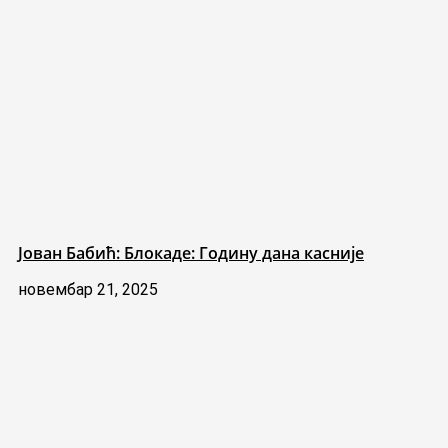
Јован Бабић: Блокаде: Годину дана касније
новембар 21, 2025