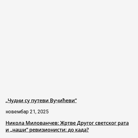
„Чудни су путеви Вучићеви“
новембар 21, 2025
Никола Милованчев: Жртве Другог светског рата
и „наши“ ревизионисти: до када?