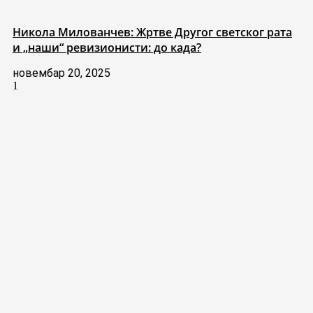
Никола Милованчев: Жртве Другог светског рата
и „наши“ ревизионисти: до када?
новембар 20, 2025