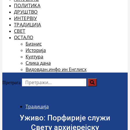
ПОЛИТИКА
ДРУШТВО
ИНТЕРВЈУ
ТРАДИЦИЈА
СВЕТ
ОСТАЛО
Бизнис
Историја
Култура
Слика дана
Видовдан.инфо ин Енглисх
Претрага
Традиција
Уживо: Порфирије служи
Свету архијерејску