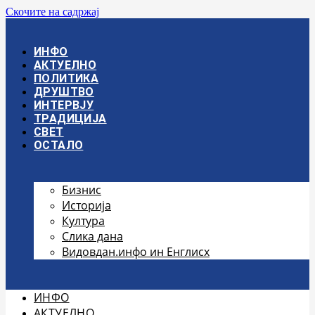
Скочите на садржај
ИНФО
АКТУЕЛНО
ПОЛИТИКА
ДРУШТВО
ИНТЕРВЈУ
ТРАДИЦИЈА
СВЕТ
ОСТАЛО
Бизнис
Историја
Култура
Слика дана
Видовдан.инфо ин Енглисх
ИНФО
АКТУЕЛНО