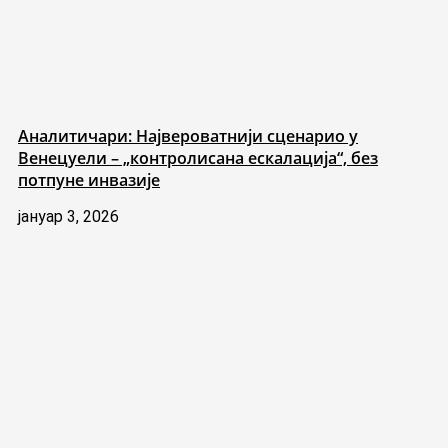
Аналитичари: Највероватнији сценарио у
Венецуели – „контролисана ескалација“, без
потпуне инвазије
јануар 3, 2026