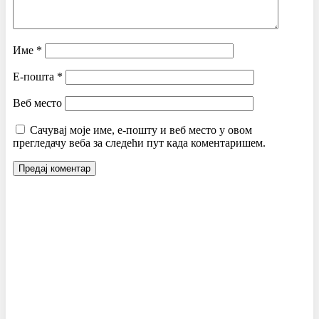
Име
*
Е-пошта
*
Веб место
Сачувај моје име, е-пошту и веб место у овом
прегледачу веба за следећи пут када коментаришем.