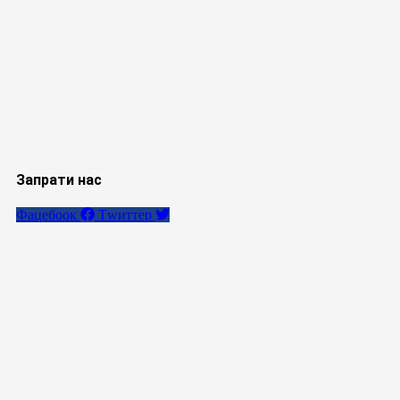
Запрати нас
Фацебоок
Тwиттер