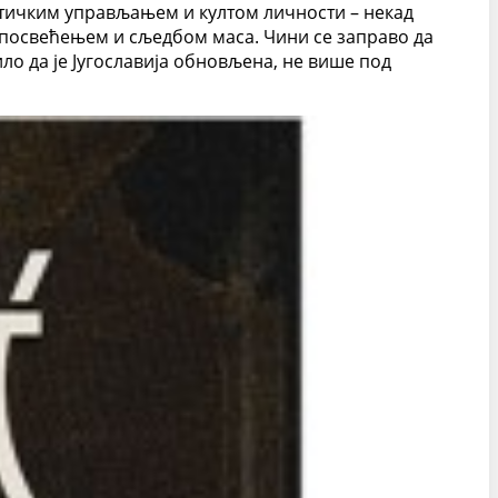
истичким управљањем и култом личности – некад
 посвећењем и сљедбом маса. Чини се заправо да
ило да је Југославија обновљена, не више под