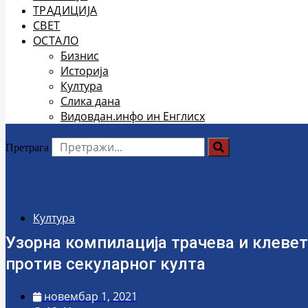
ТРАДИЦИЈА
СВЕТ
ОСТАЛО
Бизнис
Историја
Култура
Слика дана
Видовдан.инфо ин Енглисх
Претрага
Култура
Узорна компилација трачева и клевет
против секуларног култа
новембар 1, 2021