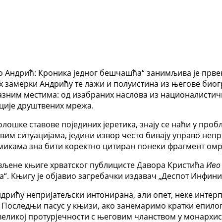
о Андрић: Кроника једног бешчашћа“ занимљива је прве
 замерки Андрићу те лажи и полуистина из његове биогр
разним местима: од изабраних наслова из националистич
ције друштвених мрежа.
лошке ставове појединих јеретика, знају се наћи у проб
им ситуацијама, једини извор често бивају управо неприј
икама зна бити коректно цитиран понеки фрагмент ом
вљене књиге хрватског публицисте Давора Кристића
Иво
. Књигу је објавио загребачки издавач „Деспот Инфинит
ндрићу непријатељски интонирана, али опет, неке интерп
Последњи пасус у књизи, ако занемаримо кратки епилог,
 великој протурјечности с његовим чланством у монархист