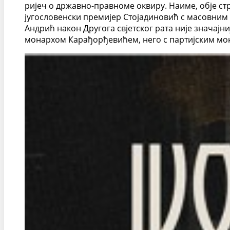
ријеч о државно-правноме оквиру. Наиме, обје ст
југословенски премијер Стојадиновић с масовним 
Андрић након Другога свјетског рата није значајни
монархом Карађорђевићем, него с партијским мо