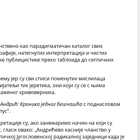
нствено као парадигматичан каталог свих
афије, натегнутих интерпретација и чистих
ке публицистике преко таблоида до септичких
лему јер су сви списи поменутих мислилаца
атељи тих јеретика, они који су се с њима
раженог кривоверника.
 Андрић: Кроника једног бешчашћа
с поднасловом
ус“.
ретације су, ако занемаримо начин на који су
 гласи овако: „Андрићево касније чланство у
ичкој Југословенској радикалној заједници када је