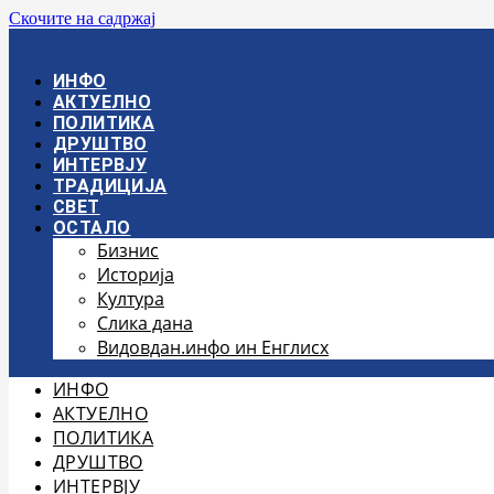
Скочите на садржај
ИНФО
АКТУЕЛНО
ПОЛИТИКА
ДРУШТВО
ИНТЕРВЈУ
ТРАДИЦИЈА
СВЕТ
ОСТАЛО
Бизнис
Историја
Култура
Слика дана
Видовдан.инфо ин Енглисх
ИНФО
АКТУЕЛНО
ПОЛИТИКА
ДРУШТВО
ИНТЕРВЈУ