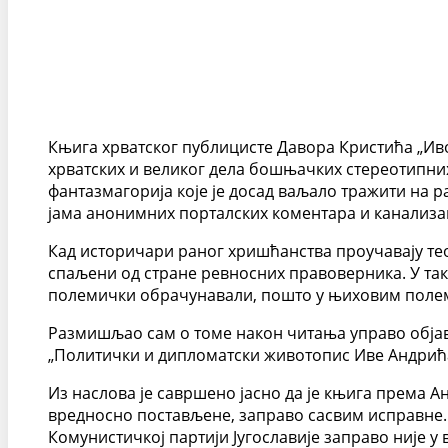
Књига хрватског публицисте Давора Кристића „Ив
хрватских и великог дела бошњачких стереотипних
фантазмагорија које је досад ваљало тражити на 
јама анонимних порталских коментара и канализа
Кад историчари раног хришћанства проучавају тео
спаљени од стране ревносних правоверника. У такв
полемички обрачунавали, пошто у њиховим полем
Размишљао сам о томе након читања управо обја
„Политички и дипломатски животопис Иве Андрића“
Из наслова је савршено јасно да је књига према А
вредносно постављене, заправо сасвим исправне. 
Комунистичкој партији Југославије заправо није у