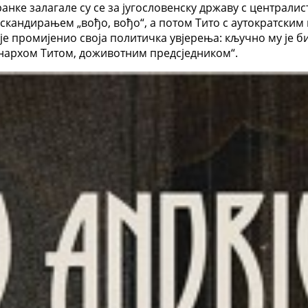
ранке залагале су се за југословенску државу с централ
скандирањем „вођо, вођо“, а потом Тито с аутократским
је промијенио своја политичка увјерења: кључно му је б
нархом Титом, доживотним предсједником“.