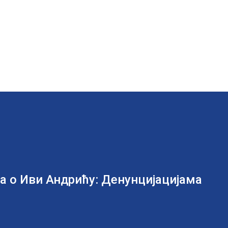
а о Иви Андрићу: Денунцијацијама