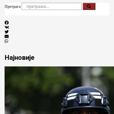
Претрага
Најновије