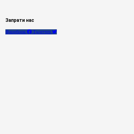
Запрати нас
Фацебоок
Тwиттер