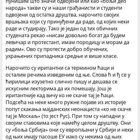
пунишим што значи одвојени или као «бољи део
народа» такви су и наши грађанисти и студенти
одвојени од остатка друштва, нарочито својих
вршњака који су принуђени да раде, од којих неки
раде и студирају. Тако је један од тих обичних
студената рекао «нисам довољно богат да будем
левичар и протестант, имам породицу и морам да
радим». Ово су протести добро обучених,
ухрањених припадника средње и више класе.
Нарочито су иритантни са термином ћаци и
осталим речима изведеним од ње. Слова ћ и ђ се у
ћирилици изузетно слично пишу и дешава се
искусним лекторима да их помешају. Још је
иритантније кад вичу ко не скаче тај је ћаци.
Подсећа на неке много ружне појаве из историје
попут скакања мајданских неонациста «ко не скаче
тај је Москаљ» (то јест Рус). При том су нападни у
својим ставовима које намећу целом друштву. Они
су «боља Србија» они су европљани у Србији и неки
од њих имају пасоше ЕУ иако су некима од њих