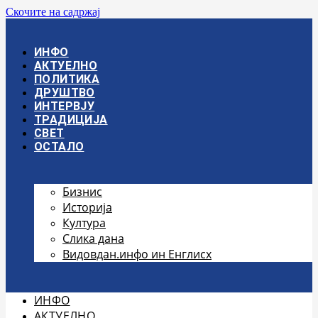
Скочите на садржај
ИНФО
АКТУЕЛНО
ПОЛИТИКА
ДРУШТВО
ИНТЕРВЈУ
ТРАДИЦИЈА
СВЕТ
ОСТАЛО
Бизнис
Историја
Култура
Слика дана
Видовдан.инфо ин Енглисх
ИНФО
АКТУЕЛНО