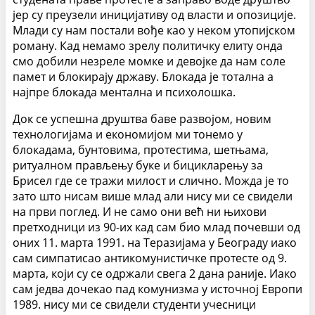
јер су преузели иницијативу од власти и опозиције.
Млади су нам постали вође као у неком утопијском
роману. Кад немамо зрелу политичку елиту онда
смо добили незреле момке и девојке да нам соле
памет и блокирају државу. Блокада је тотална а
најпре блокада ментална и психолошка.
Док се успешна друштва баве развојом, новим
технологијама и економијом ми тонемо у
блокадама, бунтовима, протестима, шетњама,
ритуалном прављењу буке и бицикларењу за
Брисел где се тражи милост и слично. Можда је то
зато што нисам више млад али нису ми се свидели
на први поглед. И не само они већ ни њихови
претходници из 90-их кад сам био млад почевши од
оних 11. марта 1991. на Теразијама у Београду иако
сам симпатисао антикомунистичке протесте од 9.
марта, који су се одржали свега 2 дана раније. Иако
сам једва дочекао пад комунизма у источној Европи
1989. нису ми се свидели студенти учесници