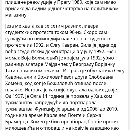
плишане револуције у Прагу 1989. које сам имао
прилике да видим једног четвртка на политичком
магазину.
Језа ме хвата кад се сетим разних лидера
студентских протеста током 90-их. Скоро сам
гуглајући по википедији налетео на студентске
протесте из 1992. и Олгу Кавран. Била је једна од
вођа студентских демонстрација у јуну 1992. Њен
момак Воја Божиловић је крајем јула 1992. убио
радницу златаре Мајданпек у Београду Борјанку
Татић приликом пљачке. Истрага је обухватила Олгу
Каврна, али и Божиловићевог друга Слободана
Хомена, код ког је Божиловић отишао после
пљачке. Истрага је касније одустала од њих двоје.
Од 1997. Је Олга 14 година је провела у Хашком
тужилаштву напредујући до портпарола
тужилаштва. Функцију је вршила од 2006. до 2010.
године за време Карле дел Понте и Сержа
Брамерца. Хомен је био првоборац борбе против
милошевића и отпораш и на крају је завршио као