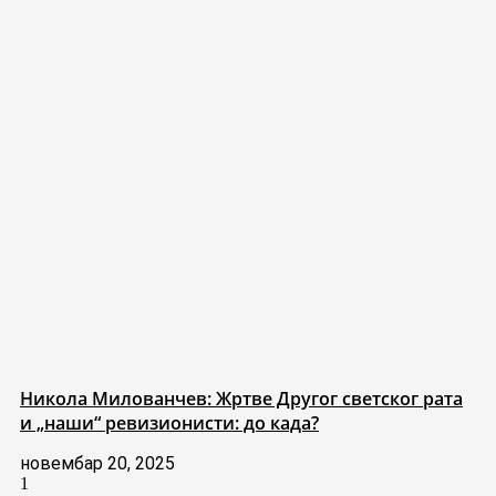
Никола Милованчев: Жртве Другог светског рата
и „наши“ ревизионисти: до када?
новембар 20, 2025