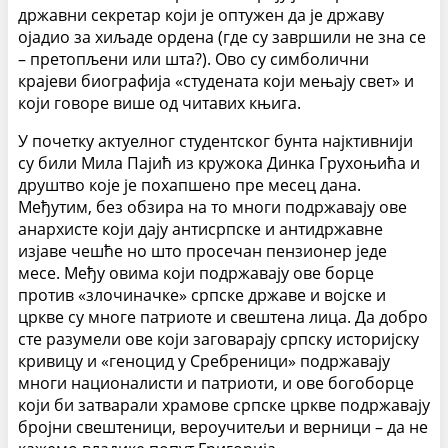
државни секретар који је оптужен да је државу
ојадио за хиљаде ордена (где су завршили не зна се
– претопљени или шта?). Ово су симболични
крајеви биографија «студената који мењају свет» и
који говоре више од читавих књига.
У почетку актуелног студентског бунта најктивнији
су били Мила Пајић из кружока Динка Грухоњића и
друштво које је похапшено пре месец дана.
Међутим, без обзира на то многи подржавају ове
анархисте који дају антисрпске и антидржавне
изјаве чешће но што просечан пензионер једе
месе. Међу овима који подржавају ове борце
против «злочиначке» српске државе и војске и
цркве су многе патриоте и свештена лица. Да добро
сте разумели ове који заговарају српску историјску
кривицу и «геноцид у Сребреници» подржавају
многи националисти и патриоти, и ове богоборце
који би затварали храмове српске цркве подржавају
бројни свештеници, вероучитељи и верници – да не