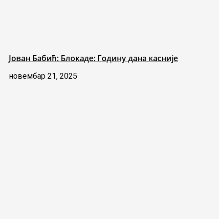
Јован Бабић: Блокаде: Годину дана касније
новембар 21, 2025