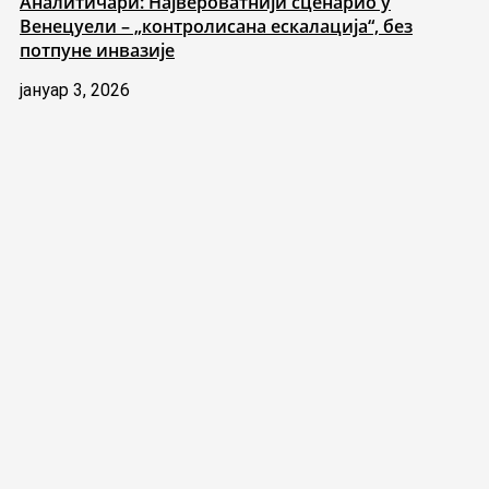
Аналитичари: Највероватнији сценарио у
Венецуели – „контролисана ескалација“, без
потпуне инвазије
јануар 3, 2026