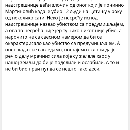
надстрешнице већи злочин од оног који је починио
Мартиновић када је убио 12 људи на Цетињу у року
од неколико сати. Неко је несрећу испод
надстрешнице назвао убиством са предумишљајем,
а ова то несрећа није јер ту нико никог није убио, а
нарочито не са свесном намером да би се
окарактерисало као убиство са предумишљајем. А
опет, када све сагледамо, постајемо склони да је
реч о делу мрачних сила које су желеле хаос у
нашој земљи да би је поделили и ослабили. А то и
не би био први пут да се нешто тако деси.