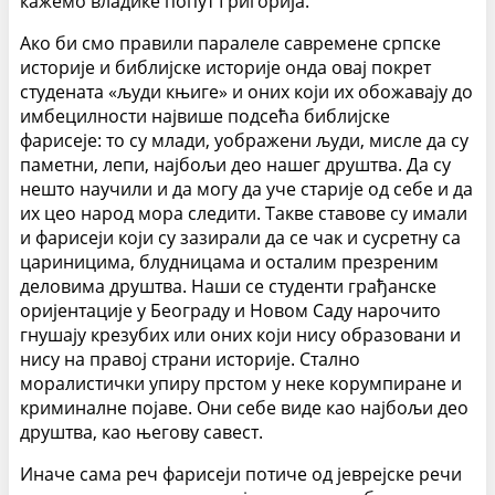
кажемо владике попут Григорија.
Ако би смо правили паралеле савремене српске
историје и библијске историје онда овај покрет
студената «људи књиге» и оних који их обожавају до
имбецилности највише подсећа библијске
фарисеје: то су млади, уображени људи, мисле да су
паметни, лепи, најбољи део нашег друштва. Да су
нешто научили и да могу да уче старије од себе и да
их цео народ мора следити. Такве ставове су имали
и фарисеји који су зазирали да се чак и сусретну са
цариницима, блудницама и осталим презреним
деловима друштва. Наши се студенти грађанске
оријентације у Београду и Новом Саду нарочито
гнушају крезубих или оних који нису образовани и
нису на правој страни историје. Стално
моралистички упиру прстом у неке корумпиране и
криминалне појаве. Они себе виде као најбољи део
друштва, као његову савест.
Иначе сама реч фарисеји потиче од јеврејске речи