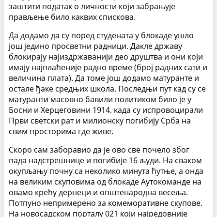
заштити податак о личности који забрањује
прављење било каквих спискова.
Да додамо да су поред студената у блокаде ушло
још једино просветни радници. Дакле државу
блокирају најиздржаванији део друштва и они који
имају најплаћеније радно време (број радних сати и
величина плата). Да томе још додамо матуранте и
остале ђаке средњих школа. Последњи пут кад су се
матуранти масовно бавили политиком било је у
Босни и Херцеговини 1914. када су испровоцирали
Први светски рат и милионску погибију Срба на
свим просторима где живе.
Скоро сам заборавио да је ово све почело због
пада надстрешнице и погибије 16 људи. На сваком
окупљању почну са неколико минута ћутње, а онда
на великим скуповима од блокаде Аутокоманде на
овамо крећу дернеци и општенародна весеља.
Потпуно непримерено за комеморативне скупове.
На новосадском порталу 021 који најредовније