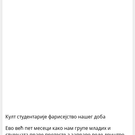
Култ студентарије фарисејство нашег доба
Ево већ пет месеци како нам групе младих и
студената праве протесте а заправо воде друштво