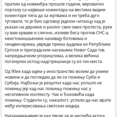
пратим од новембра прошле године, вероватно
порталу са највише коментара на вестима видим
коментаре типа да за жртвама и не треба дуго
туговати, то је био одговор једном читаоцу кад је
указао на дернеке и разлог свих ових протеста, руке
су вам крваве и слично, изливе беса против СНС-а,
неистомишљенике називају ботовима и
сендвичарима, увреде према људима из Републике
Српске и приградским насељима Новог Сада тзв.
напредњачким упориштима, а велика већина
погинулих испод надстрешнице су из тих места.
Од 90их када идем у иностранство волим да узмем
новине и да погледам да ли се помињу Срби и
Србија. Најбољи је резултат када нас уопште не
помињу јер кад нас помињу помињу нас у
негативном контексту. Чак и Ђоковића када
помињу. Студенти су, нажалост, успели да нас врате
међу интересовања светских медија.
Најзанимљивије је кад тврде да је несрећа испод