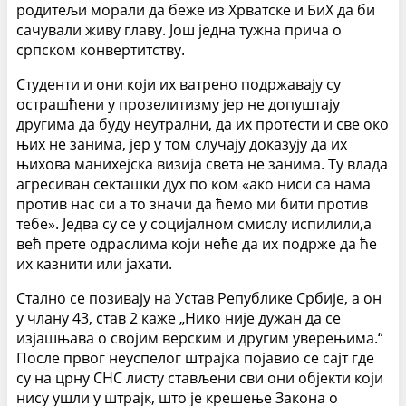
родитељи морали да беже из Хрватске и БиХ да би
сачували живу главу. Још једна тужна прича о
српском конвертитству.
Студенти и они који их ватрено подржавају су
острашћени у прозелитизму јер не допуштају
другима да буду неутрални, да их протести и све око
њих не занима, јер у том случају доказују да их
њихова манихејска визија света не занима. Ту влада
агресиван секташки дух по ком «ако ниси са нама
против нас си а то значи да ћемо ми бити против
тебе». Једва су се у социјалном смислу испилили,а
већ прете одраслима који неће да их подрже да ће
их казнити или јахати.
Стално се позивају на Устав Републике Србије, а он
у члану 43, став 2 каже „Нико није дужан да се
изјашњава о својим верским и другим уверењима.“
После првог неуспелог штрајка појавио се сајт где
су на црну СНС листу стављени сви они објекти који
нису ушли у штрајк, што је крешење Закона о