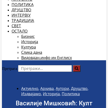
ПОЛИТИКА
ДРУШТВО
ИНТЕРВЈУ
ТРАДИЦИЈА
СВЕТ
ОСТАЛО
Бизнис
Историја
Култура
Слика дана
Видовдан.инфо ин Енглисх
Претрага
Актуелно
,
Архива
,
Аутори
,
Друштво
,
Издвајамо
,
Историја
,
Политика
Василије Мишковић: Култ