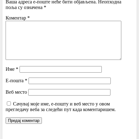
Ваша адреса е-поште неће бити објављена.
Неопходна
поља су означена
*
Коментар
*
Име
*
Е-пошта
*
Веб место
Сачувај моје име, е-пошту и веб место у овом
прегледачу веба за следећи пут када коментаришем.