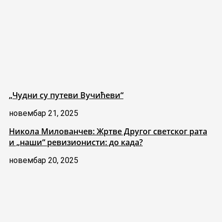
„Чудни су путеви Вучићеви“
новембар 21, 2025
Никола Милованчев: Жртве Другог светског рата
и „наши“ ревизионисти: до када?
новембар 20, 2025