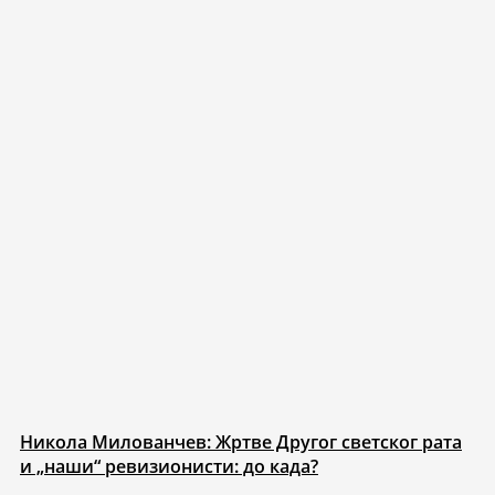
Никола Милованчев: Жртве Другог светског рата
и „наши“ ревизионисти: до када?