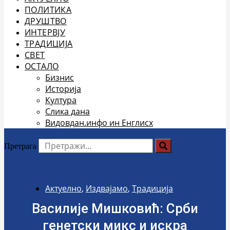
ПОЛИТИКА
ДРУШТВО
ИНТЕРВЈУ
ТРАДИЦИЈА
СВЕТ
ОСТАЛО
Бизнис
Историја
Култура
Слика дана
Видовдан.инфо ин Енглисх
Претрага
Актуелно
,
Издвајамо
,
Традиција
Василије Мишковић: Срби
генетски микс и искра