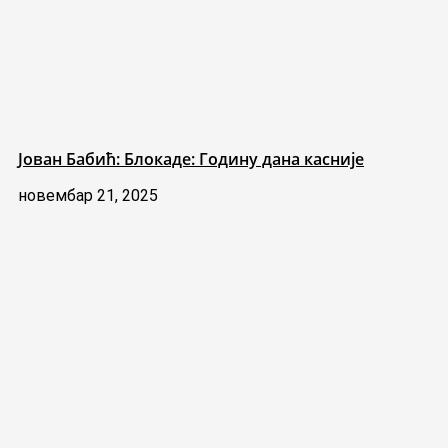
Јован Бабић: Блокаде: Годину дана касније
новембар 21, 2025