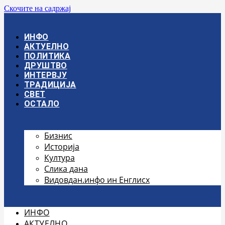
Скочите на садржај
ИНФО
АКТУЕЛНО
ПОЛИТИКА
ДРУШТВО
ИНТЕРВЈУ
ТРАДИЦИЈА
СВЕТ
ОСТАЛО
Бизнис
Историја
Култура
Слика дана
Видовдан.инфо ин Енглисх
ИНФО
АКТУЕЛНО