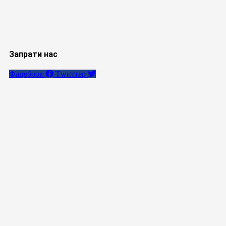
Запрати нас
Фацебоок
Тwиттер