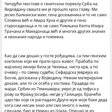
Читајући текстове о генетском пореклу Срба на
Видовдану свашта ми је прошло кроз главу. Ми
јесмо балкански микс гена досељеника и то не само
Словена већ и Авара Хуна и других и гена
староседелаца и то не само Римљана Келта Илира
Трачана и Македонаца већ и многих других знаних
и незнаних народа и племена.
Као да сам дошао у госте рођацима, са тим генским
коктелом који ме прати кроз живот. Прабаба по
мајчиној линији била је Чехиња, чиста крв, а по
очевој – по свему судећи, Сефардска Јеврејка из
Босне, досељена у Војводину. Немам материјалне
доказе, али то се осећа у костима. Прадеда по
мајци, Србин из Темишвара, умро је од тифуса у
рову за Фрању Јосифа, негде у Галицији, бранећи
царство које се распадало.Други муж моје баке деда
кога сам нисам знао али смо много о њему
слушали, био је Немац из Шида. Отишао је из