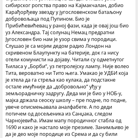
сибирског ропства право на Кајмакчалан, добио
Карађорђеву звезду у југословенском батаљону
добровољаца под Пупином. Био је
Прибићевићевац у раној фази, када је овај још био
уз Александра. Тај солунац Немац предратни
Југословен био нам је узор свима у породици.
Слушао је са мојим дедом радио Лондон на
скривеном Блаупункту на батерије, док га нису
отели комунисти на дојаву. Читали су одметнутог
Ђиласа у „Борби“, уз петролејску лампу. Није волео
Тита, вероватно ни Тито њега. Умакао је УДБИ која
је хтела да га стреља као кулака, да подстакне
остале имућније да „добровољно“ уђу у
земљорадничку задругу. Деда ми је био у НОБ-у,
мајка држала сеоску школу – пре подне, по подне,
увече описмењавала аналфабете. А по деди
потичем од досељеника из Санџака, следом
Чарнојевића. Имам мапу породичног стабла од
1690 и како је настало моје презиме. Занимљиво је
да је део моје породице из Срема и да су били