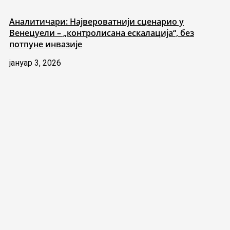
Аналитичари: Највероватнији сценарио у
Венецуели – „контролисана ескалација“, без
потпуне инвазије
јануар 3, 2026