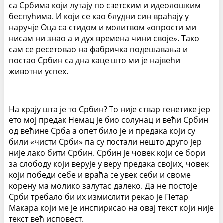
са Србима који лутају по светским и идеолошким
беспућима. И који се као блудни син враћају у
наручје Оца са стидом и молитвом «опрости ми
нисам ни знао а и дух времена чини своје». Тако
сам се ресетовао на фабричка подешавања и
постао Србин са дна каце што ми је највећи
животни успех.
На крају шта је то Србин? То није ствар генетике јер
ето мој предак Немац је био солунац и већи Србин
од већине Срба а опет било је и предака који су
били «чисти Срби» па су постали нешто друго јер
није лако бити Србин. Србин је човек који се бори
за слободу који верује у веру предака својих, човек
који победи себе и враћа се увек себи и своме
корену ма молико залутао далеко. Да не постоје
Срби требало би их измислити рекао је Петар
Макара који ме је инспирисао на овај текст који није
текст већ исповест.