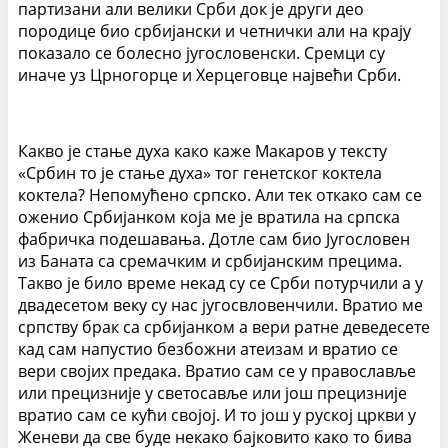
партизани али велики Срби док је други део
породице био србијански и четнички али на крају
показало се болесно југословенски. Сремци су
иначе уз Црногорце и Херцеговце највећи Срби.
Какво је стање духа како каже Макаров у тексту
«Србин то је стање духа» тог генетског коктела
коктела? Непомућено српско. Али тек откако сам се
оженио Србијанком која ме је вратила на српска
фабричка подешавања. Дотле сам био Југословен
из Баната са сремачким и србијанским прецима.
Такво је било време некад су се Срби потурчили а у
двадесетом веку су нас југосвловенчили. Вратио ме
српству брак са србијанком а вери ратне деведесете
кад сам напустио безбожни атеизам и вратио се
вери својих предака. Вратио сам се у православље
или прецизније у светосавље или још прецизније
вратио сам се кући својој. И то још у руској цркви у
Женеви да све буде некако бајковито како то бива