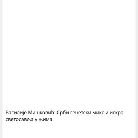
Василије Мишковић: Срби генетски микс и искра
светосавља у њима