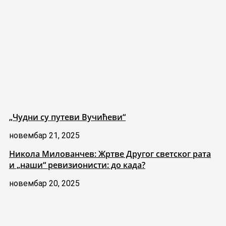
„Чудни су путеви Вучићеви“
новембар 21, 2025
Никола Милованчев: Жртве Другог светског рата
и „наши“ ревизионисти: до када?
новембар 20, 2025