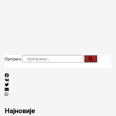
Претрага
Најновије