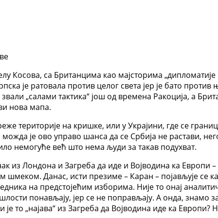
ове
лу Косова, са Британцима као мајсторима „дипломатије с
Српска је ратовала против целог света јер је бато против
ри звали „салами тактика“ још од времена Ракоција, а Бр
ви нова мапа.
еже територије на кришке, или у Украјини, где се границе
можда је ово управо шанса да се Србија не растави, него
ило немогуће већ што нема људи за такав подухват.
ак из Лондона и Загреба да иде и Војводина ка Европи –
им шмеком. Данас, исти презиме – Каран – појављује се 
дседника на предстојећим изборима. Није то онај аналити
ошлости понављају, јер се не поправљају. А онда, знамо 
 је то „најава“ из Загреба да Војводина иде ка Европи? Не