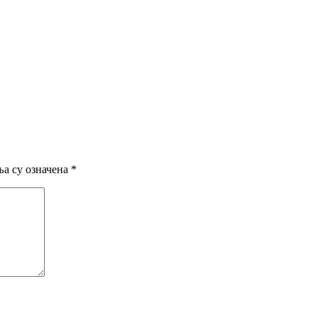
а су означена
*