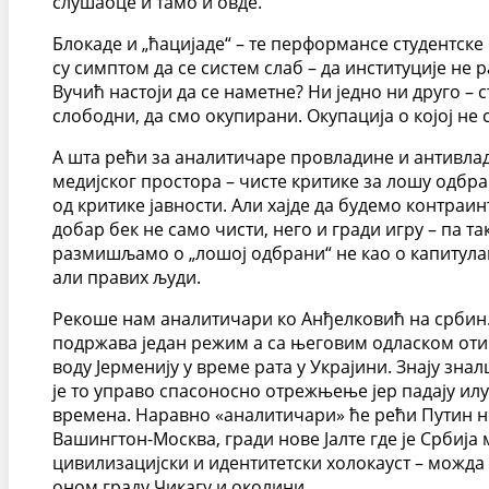
слушаоце и тамо и овде.
Блокаде и „ћацијаде“ – те перформансе студентске
су симптом да се систем слаб – да институције не
Вучић настоји да се наметне? Ни једно ни друго – 
слободни, да смо окупирани. Окупација о којој не 
А шта рећи за аналитичаре провладине и антивлад
медијског простора – чисте критике за лошу одбр
од критике јавности. Али хајде да будемо контраи
добар бек не само чисти, него и гради игру – па т
размишљамо о „лошој одбрани“ не као о капитулац
али правих људи.
Рекоше нам аналитичари ко Анђелковић на србин.ин
подржава један режим а са његовим одласком отиш
воду Јерменију у време рата у Украјини. Знају знал
је то управо спасоносно отрежњење јер падају илу
времена. Наравно «аналитичари» ће рећи Путин не 
Вашингтон-Москва, гради нове Јалте где је Србија 
цивилизацијски и идентитетски холокауст – можд
оном граду Чикагу и околини.