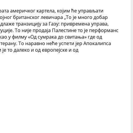
рата америчког картела, којим ће управљати
којног британског левичара „То је много добар
редлаже транзицију за Газу: привремена управа,
уције. То није продаја Палестине то је перформанс
као у филму «Од сумрака до свитања» где од
терану. То наравно неће успети јер Апокалипса
е то далеко и од европејске и од