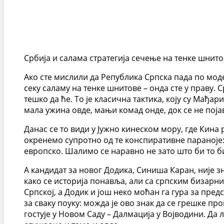
Србија и салама стратегија сечење на тенке шнит
Ако сте мислили да Република Српска пада по моде
секу саламу на тенке шнитове – онда сте у праву. 
тешко да ће. То је класична тактика, коју су Мађа
мала ужина овде, мањи комад онде, док се не поја
Данас се то види у Јужно кинеском мору, где Кина р
окренемо супротно од те конспиративне параноје: 
европско. Шалимо се наравно не зато што би то б
А кандидат за новог Додика, Синиша Каран, није зн
како се историја понавља, али са српским бизарн
Српској, а Додик и још неко моћан га гура за пре
за сваку поуку: можда је ово знак да се грешке пр
гостује у Новом Саду – Далмација у Војводини. Да ли