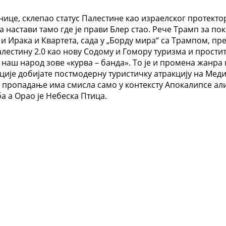
нице, склепао статус Палестине као израелског протекто
а настави тамо где је прави Блер стао. Рече Трамп за по
је и Ирака и Квартета, сада у „Борду мира“ са Трампом, п
алестину 2.0 као нову Содому и Гомору туризма и простит
наш народ зове «курва – банда». То је и промена жанра 
ције добијате постмодерну туристичку атракцију на Меди
пропадање има смисла само у контексту Апокалипсе али ј
 а Орао је Небеска Птица.