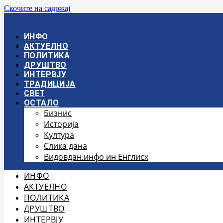
Скочите на садржај
ИНФО
АКТУЕЛНО
ПОЛИТИКА
ДРУШТВО
ИНТЕРВЈУ
ТРАДИЦИЈА
СВЕТ
ОСТАЛО
Бизнис
Историја
Култура
Слика дана
Видовдан.инфо ин Енглисх
ИНФО
АКТУЕЛНО
ПОЛИТИКА
ДРУШТВО
ИНТЕРВЈУ