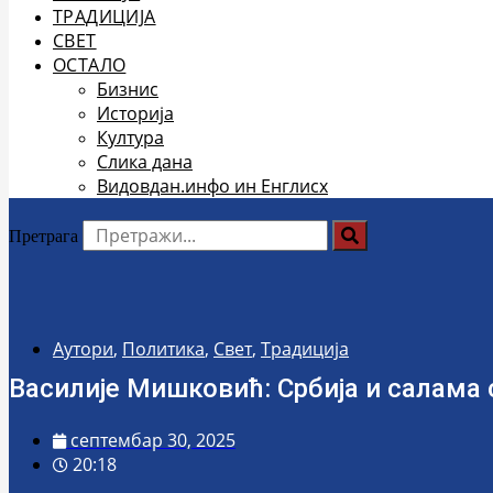
ТРАДИЦИЈА
СВЕТ
ОСТАЛО
Бизнис
Историја
Култура
Слика дана
Видовдан.инфо ин Енглисх
Претрага
Аутори
,
Политика
,
Свет
,
Традиција
Василије Мишковић: Србија и салама 
септембар 30, 2025
20:18