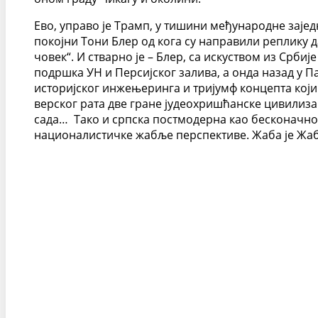
Ево, управо је Трамп, у тишини међународне зајед
покојни Тони Блер од кога су направили реплику д
човек“. И стварно је – Блер, са искуством из Срби
подршка УН и Персијског залива, а онда назад у П
историјског инжењеринга и тријумф концепта који 
верског рата две гране јудеохришћанске цивилиза
сада… Тако и српска постмодерна као бесконачно 
националистичке жабље перспективе. Жаба је Жаба