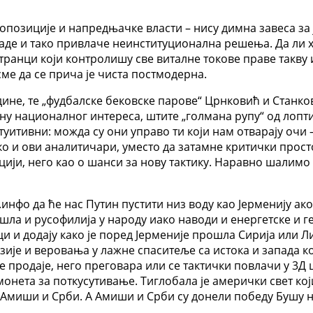
 опозиције и напредњачке власти – нису димна завеса за 
 раде и тако привлаче неинституционална решења. Да ли х
странци који контролишу све виталне токове праве такву 
сме да се прича је чиста постмодерна.
ине, те „фудбалске бековске парове“ Црнковић и Станков
ану националног интереса, штите „голмана рупу“ од лопт
нтуитивни: можда су они управо ти који нам отварају очи
ако и ови аналитичари, уместо да затамне критички прост
ији, него као о шанси за нову тактику. Наравно шалимо
фо да ће нас Путин пустити низ воду као Јерменију ако 
ла и русофилија у народу иако наводи и енергетске и ге
ци и додају како је поред Јерменије прошла Сирија или Ли
зије и веровања у лажне спаситеље са истока и запада ко
продаје, него преговара или се тактички повлачи у 3Д ш
монета за поткусутивање. Тиглобала је амерички свет који
а Амиши и Срби. А Амиши и Срби су донели победу Бушу 