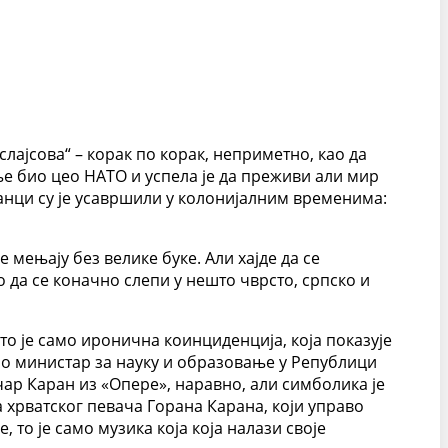
лајсова“ – корак по корак, неприметно, као да
 ње био цео НАТО и успела је да преживи али мир
итанци су је усавршили у колонијалним временима:
 мењају без велике буке. Али хајде да се
 да се коначно слепи у нешто чврсто, српско и
 то је само иронична коинциденција, која показује
као министар за науку и образовање у Републици
чар Каран из «Опере», наравно, али симболика је
за хрватског певача Горана Карана, који управо
, то је само музика која која налази своје