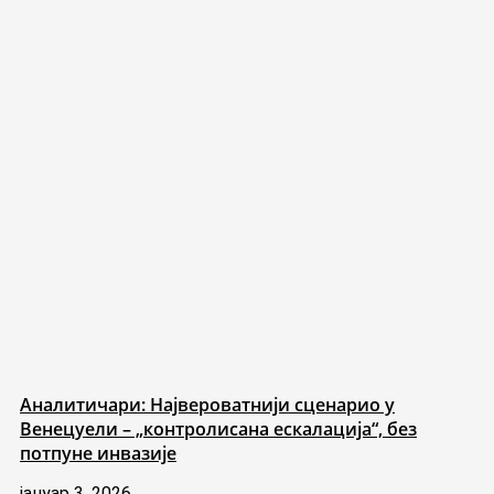
Аналитичари: Највероватнији сценарио у
Венецуели – „контролисана ескалација“, без
потпуне инвазије
јануар 3, 2026