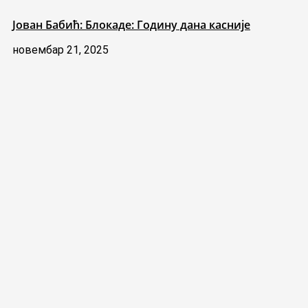
Јован Бабић: Блокаде: Годину дана касније
новембар 21, 2025