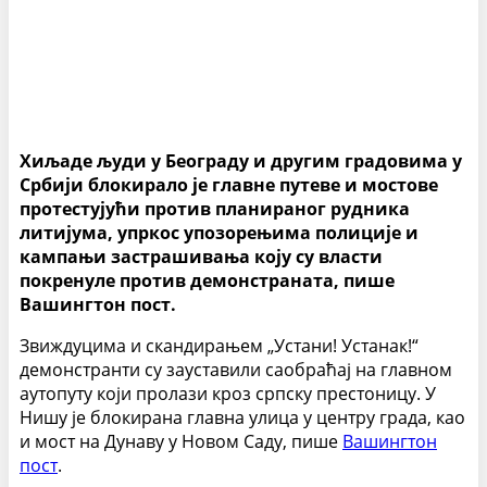
Хиљаде људи у Београду и другим градовима у
Србији блокирало је главне путеве и мостове
протестујући против планираног рудника
литијума, упркос упозорењима полиције и
кампањи застрашивања коју су власти
покренуле против демонстраната, пише
Вашингтон пост.
Звиждуцима и скандирањем „Устани! Устанак!“
демонстранти су зауставили саобраћај на главном
аутопуту који пролази кроз српску престоницу. У
Нишу је блокирана главна улица у центру града, као
и мост на Дунаву у Новом Саду, пише
Вашингтон
пост
.