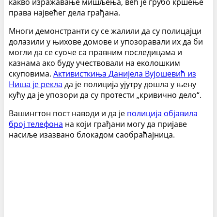
какво изражавање мишљења, већ је грубо кршење
права највећег дела грађана.
Многи демонстранти су се жалили да су полицајци
долазили у њихове домове и упозоравали их да би
могли да се суоче са правним последицама и
казнама ако буду учествовали на еколошким
скуповима.
Активисткиња Данијела Вујошевић из
Ниша је рекла
да је полиција ујутру дошла у њену
кућу да је упозори да су протести „кривично дело“.
Вашингтон пост наводи и да је
полиција објавила
број телефона
на који грађани могу да пријаве
насиље изазвано блокадом саобраћајница.