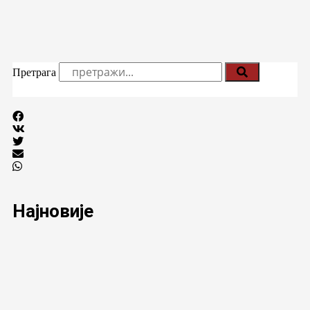
Претрага
Најновије