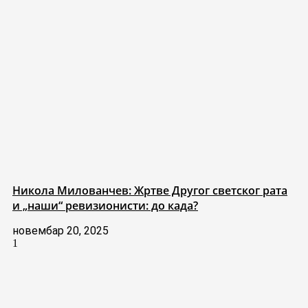
Никола Милованчев: Жртве Другог светског рата
и „наши“ ревизионисти: до када?
новембар 20, 2025