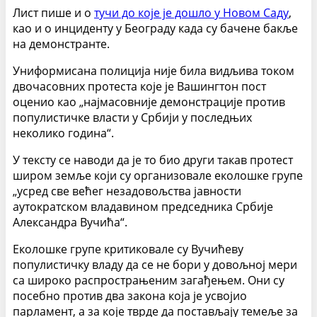
Лист пише и о
тучи до које је дошло у Новом Саду
,
као и о инциденту у Београду када су бачене бакље
на демонстранте.
Униформисана полиција није била видљива током
двочасовних протеста које је Вашингтон пост
оценио као „најмасовније демонстрације против
популистичке власти у Србији у последњих
неколико година“.
У тексту се наводи да је то био други такав протест
широм земље који су организовале еколошке групе
„усред све већег незадовољства јавности
аутократском владавином председника Србије
Александра Вучића“.
Еколошке групе критиковале су Вучићеву
популистичку владу да се не бори у довољној мери
са широко распрострањеним загађењем. Они су
посебно против два закона која је усвојио
парламент, а за које тврде да постављају темеље за