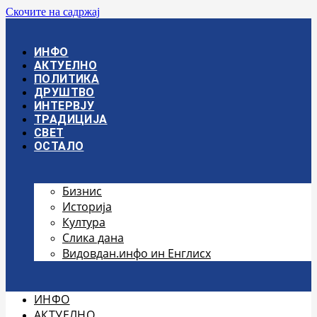
Скочите на садржај
ИНФО
АКТУЕЛНО
ПОЛИТИКА
ДРУШТВО
ИНТЕРВЈУ
ТРАДИЦИЈА
СВЕТ
ОСТАЛО
Бизнис
Историја
Култура
Слика дана
Видовдан.инфо ин Енглисх
ИНФО
АКТУЕЛНО