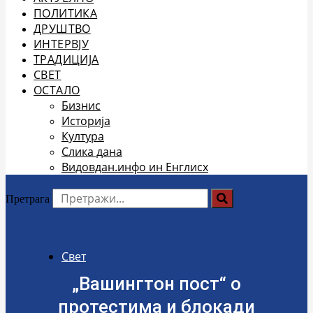
ПОЛИТИКА
ДРУШТВО
ИНТЕРВЈУ
ТРАДИЦИЈА
СВЕТ
ОСТАЛО
Бизнис
Историја
Култура
Слика дана
Видовдан.инфо ин Енглисх
Претрага
Свет
„Вашингтон пост“ о
протестима и блокади