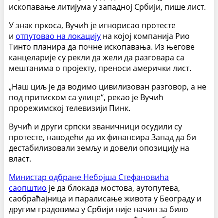
ископавање литијума у западној Србији, пише лист.
У знак пркоса, Вучић је игнорисао протесте
и
отпутовао на локацију
на којој ​​компанија Рио
Тинто планира да почне ископавања. Из његове
канцеларије су рекли да жели да разговара са
мештанима о пројекту, преноси амерички лист.
„Наш циљ је да водимо цивилизован разговор, а не
под притиском са улице“, рекао је Вучић
прорежимској телевизији Пинк.
Вучић и други српски званичници осудили су
протесте, наводећи да их финансира Запад да би
дестабилизовали земљу и довели опозицију на
власт.
Министар одбране Небојша Стефановића
саопштио
је да блокада мостова, аутопутева,
саобраћајница и паралисање живота у Београду и
другим градовима у Србији није начин за било