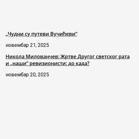
„Чудни су путеви Вучићеви“
новембар 21, 2025
Никола Милованчев: Жртве Другог светског рата
и „наши“ ревизионисти: до када?
новембар 20, 2025