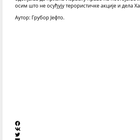
осим што не осуђују терористичке акције и дела Х
Аутор: Грубор Јефто.