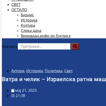
СВЕТ
ОСТАЛО
Бизнис
Историја
Култура
Слика дана
Видовдан.инфо ин Енглисх
Претрага
Аутори
,
Историја
,
Политика
,
Свет
Ватра и челик – Израелска ратна ма
мај 21, 2025
21:38