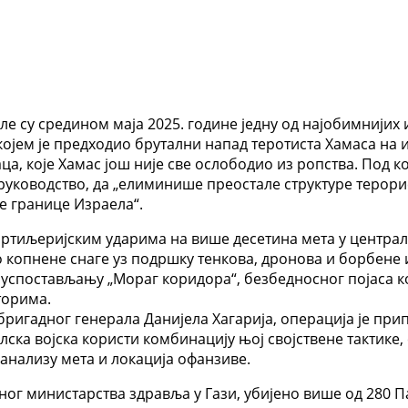
 су средином маја 2025. године једну од најобимнијих и
којем је предходио брутални напад теротиста Хамаса на и
а, које Хамас још није све ослободио из ропства. Под 
 руководство, да „елиминише преостале структуре терори
не границе Израела“.
ртиљеријским ударима на више десетина мета у централн
о копнене снаге уз подршку тенкова, дронова и борбене 
а успостављању „Мораг коридора“, безбедносног појаса к
торима.
бригадног генерала Данијела Хагарија, операција је пр
ска војска користи комбинацију њој својствене тактике,
 анализу мета и локација офанзиве.
аног министарства здравља у Гази, убијено више од 280 П