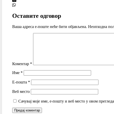
Оставите одговор
Ваша адреса е-поште неће бити објављена.
Неопходна пољ
Коментар
*
Име
*
Е-пошта
*
Веб место
Сачувај моје име, е-пошту и веб место у овом преглед