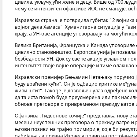
цивила, укључујући жене и децу. Више од 700 људ
чему се интензитен офанзиве ИОС не смањује, већ
Израелска страна је потврдила губитак 12 војника
војног дела Хамаса“. Хуманитарна ситуација у Га
крају, а УН-ове агенције упозоравају на могући к
Велика Британија, Француска и Канада упозориле 
цивилно становништво. Европска унија је позвала 
безбедности УН. Док су све те акције углавном по
интензитет своје војне операције и тиме олакшао
Израелски премијер Бењамин Нетањаху поручио је 
буду враћени кући”. Он је одбацио критике међуна
живи штит“. Такође је дозвољен улаз одређене к
да та иста помоћ буде преусмерена или пак насилн
обнове преговоре о привременом прекиду ватре и 
Офанзива „Гидеонове кочије“ представља нову ета
месеци неуспешних преговора о прекиду ватре и 
њгови позиви на трајно примирије, које би резу
одбијања да призна Израелу право на постојање и 