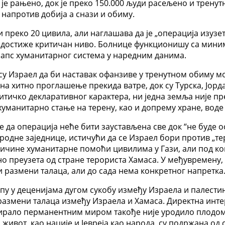
и је рањено, док је преко 150.000 људи расељено и трен
 напротив добија а снази и обиму.
 и преко 20 цивила, али наглашава да је „операција изуз
зи достиже критичан ниво. Болнице функционишу са мини
олапс хуманитарног система у наредним данима.
су Израел да би наставак офанзиве у тренутном обиму м
на хитно проглашење прекида ватре, док су Турска, Јорд
литичко декларативног карактера, ни једна земља није п
 хуманитарно стање на терену, као и допрему хране, вод
да операција неће бити заустављена све док “не буде ос
родне заједнице, истичући да се Израел бори против „т
оличине хуманитарне помоћи цивилима у Гази, али под 
о преузета од стране терориста Хамаса. У међувремену, 
размени талаца, али до сада нема конкретног напретка
пу у деценијама дугом сукобу између Израела и палестин
размени талаца између Израела и Хамаса. Директна инт
лтирало перманентним миром такође није уродило плодо
живот, као нације и Јевреја као народа, су подржана од