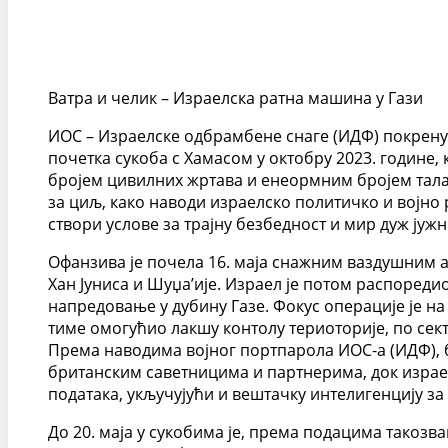
Ватра и челик – Израелска ратна машина у Гази
ИОС – Израелске одбрамбене снаге (ИДФ) покренуле
почетка сукоба с Хамасом у октобру 2023. године, 
бројем цивилних жртава и енеормним бројем талац
за циљ, како наводи израелско политичко и војно
створи услове за трајну безбедност и мир дуж јуж
Офанзива је почела 16. маја снажним ваздушним а
Хан Јуниса и Шуџа’ије. Израел је потом распореди
напредовање у дубину Газе. Фокус операције је н
тиме омогућио лакшу контолу териоторије, по сек
Према наводима војног портпарола ИОС-а (ИДФ), 
британским саветницима и партнерима, док израел
података, укључујући и вештачку интелигенцију за
До 20. маја у сукобима је, према подацима такозв