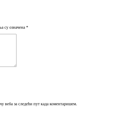
а су означена
*
ачу веба за следећи пут када коментаришем.