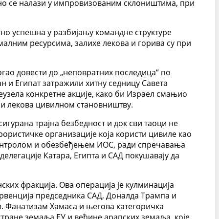
утно се налази у импровизованим склоништима, при
етно успешна у разбијању командне структуре
малним ресурсима, залихе лекова и горива су при
огао довести до „неповратних последица“ по
ан и Египат затражили хитну седницу Савета
реузела конкретне акције, како би Израел смањио
е и лекова цивилном становништву.
игурана трајна безбедност и док сви таоци не
ерористичке организације која користи цивиле као
контролом и обезбеђењем ИОС, ради спречавања
делегације Катара, Египта и САД покушавају да
.
ских фракција. Ова операција је кулминација
ервенција председника САД, Доналда Трампа и
м. Фанатизам Хамаса и његова категоричка
 стране земаља ЕУ и већине арапских земаља, које