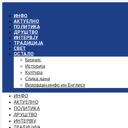
Скочите
на
садржај
ИНФО
АКТУЕЛНО
ПОЛИТИКА
ДРУШТВО
ИНТЕРВЈУ
ТРАДИЦИЈА
СВЕТ
ОСТАЛО
Бизнис
Историја
Култура
Слика дана
Видовдан.инфо ин Енглисх
ИНФО
АКТУЕЛНО
ПОЛИТИКА
ДРУШТВО
ИНТЕРВЈУ
ТРАДИЦИЈА