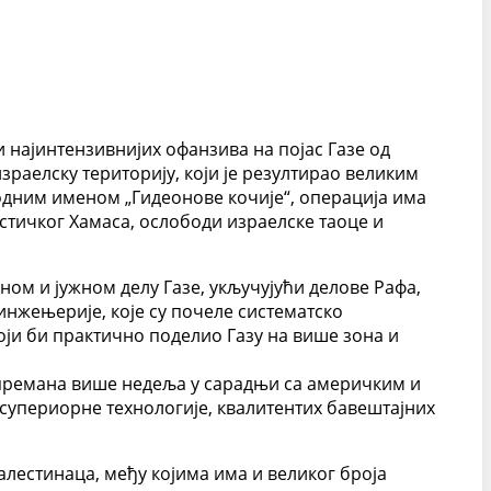
 најинтензивнијих офанзива на појас Газе од
зраелску територију, који је резултирао великим
кодним именом „Гидеонове кочије“, операција има
стичког Хамаса, ослободи израелске таоце и
ом и јужном делу Газе, укључујући делове Рафа,
инжењерије, које су почеле систематско
оји би практично поделио Газу на више зона и
ипремана више недеља у сарадњи са америчким и
 супериорне технологије, квалитентих бавештајних
алестинаца, међу којима има и великог броја