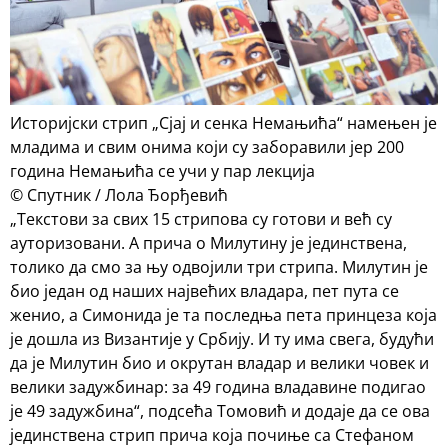
Историјски стрип „Сјај и сенка Немањића“ намењен је
младима и свим онима који су заборавили јер 200
година Немањића се учи у пар лекција
© Спутник / Лола Ђорђевић
„Текстови за свих 15 стрипова су готови и већ су
ауторизовани. А прича о Милутину је јединствена,
толико да смо за њу одвојили три стрипа. Милутин је
био један од наших највећих владара, пет пута се
женио, а Симонида је та последња пета принцеза која
је дошла из Византије у Србију. И ту има свега, будући
да је Милутин био и окрутан владар и велики човек и
велики задужбинар: за 49 година владавине подигао
је 49 задужбина“, подсећа Томовић и додаје да се ова
јединствена стрип прича која почиње са Стефаном