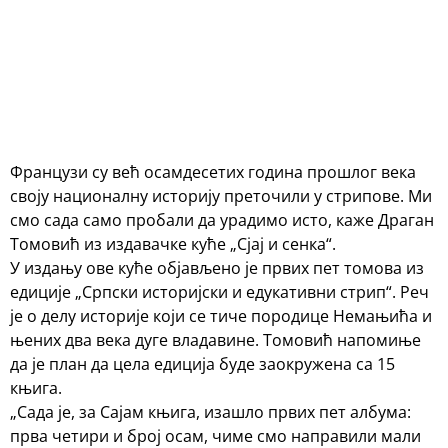
Французи су већ осамдесетих година прошлог века
своју националну историју преточили у стрипове. Ми
смо сада само пробали да урадимо исто, каже Драган
Томовић из издавачке куће „Сјај и сенка“.
У издању ове куће објављено је првих пет томова из
едиције „Српски историјски и едукативни стрип“. Реч
је о делу историје који се тиче породице Немањића и
њених два века дуге владавине. Томовић напомиње
да је план да цела едиција буде заокружена са 15
књига.
„Сада је, за Сајам књига, изашло првих пет албума:
прва четири и број осам, чиме смо направили мали