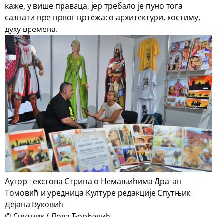
каже, у више праваца, јер требало је пуно тога
сазнати пре првог цртежа: о архитектури, костиму,
духу времена.
Аутор текстова Стрипа о Немањићима Драган
Томовић и уредница Културе редакције Спутњик
Дејана Вуковић
© Спутник / Лола Ђорђевић