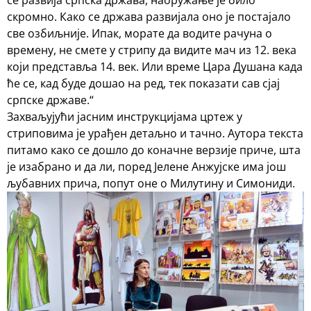
скромно. Како се држава развијала оно је постајало
све озбиљније. Ипак, морате да водите рачуна о
времену, не смете у стрипу да видите мач из 12. века
који представља 14. век. Или време Цара Душана када
ће се, кад буде дошао на ред, тек показати сав сјај
српске државе.“
Захваљујући јасним инструкцијама цртеж у
стриповима је урађен детаљно и тачно. Аутора текста
питамо како се дошло до коначне верзије приче, шта
је изабрано и да ли, поред Јелене Анжујске има још
љубавних прича, попут оне о Милутину и Симониди.