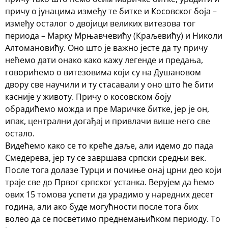
причу о јунацима између те битке и Косовског боја –
између осталог о двојици великих витезова тог
периода – Марку Мрњавчевићу (Краљевићу) и Николи
Алтомановићу. Оно што је важно јесте да ту причу
нећемо дати онако како кажу легенде и предања,
говорићемо о витезовима који су на Душановом
двору све научили и ту стасавали у оно што ће бити
касније у животу. Причу о косовском боју
обрадићемо можда и пре Маричке битке, јер је он,
ипак, централни догађај и привлачи више него све
остало.
Видећемо како се то креће даље, али идемо до пада
Смедерева, јер ту се завршава српски средњи век.
После тога долазе Турци и почиње онај црни део који
траје све до Првог српског устанка. Верујем да ћемо
ових 15 томова успети да урадимо у наредних десет
година, али ако буде могућности после тога бих
волео да се посветимо преднемањићком периоду. То