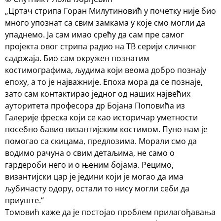
„Цртач стрипа Горан Милутиновић у почетку није био
много упознат са свим замкама у које смо могли да
упаднемо. Ја сам имао срећу да сам пре самог
пројекта овог стрипа радио на ТВ серији сличног
садржаја. Био сам окружен познатим
костимографима, људима који веома добро познају
епоху, а то је најважније. Епоха мора да се познаје,
зато сам контактирао једног од наших највећих
ауторитета професора др Бојана Поповића из
Галерије фреска који се као историчар уметности
посебно бавио византијским костимом. Пуно нам је
помогао са скицама, предлозима. Морали смо да
водимо рачуна о свим детаљима, не само о
гардероби него и о њеним бојама. Рецимо,
византијски цар је једини који је могао да има
љубичасту одору, остали то нису могли себи да
приуште.“
Томовић каже да је постојао проблем прилагођавања