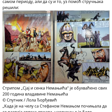
самом периоду, али да су и то, уз помоћ стручњака
решили:
Стрипом „Сјај и сенка Немањића“ је обухваћено свих
200 година владавине Немањића
© Спутник / Лола Ђорђевић
„Када је на челу са Стефаном Немањом почињала да
се развија српска држава, наоружање је било