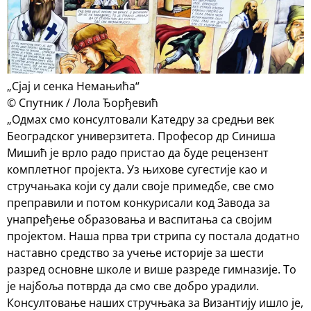
„Сјај и сенка Немањића“
© Спутник / Лола Ђорђевић
„Одмах смо консултовали Катедру за средњи век
Београдског универзитета. Професор др Синиша
Мишић је врло радо пристао да буде рецензент
комплетног пројекта. Уз њихове сугестије као и
стручањака који су дали своје примедбе, све смо
преправили и потом конкурисали код Завода за
унапређење образовања и васпитања са својим
пројектом. Наша прва три стрипа су постала додатно
наставно средство за учење историје за шести
разред основне школе и више разреде гимназије. То
је најбоља потврда да смо све добро урадили.
Консултовање наших стручњака за Византију ишло је,