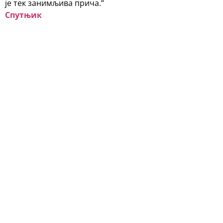
је тек занимљива прича.“
Спутњик