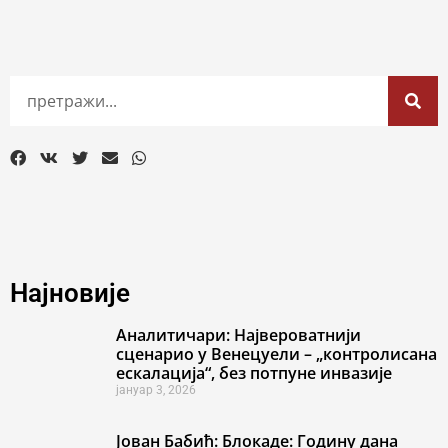
Најновије
Аналитичари: Највероватнији
сценарио у Венецуели – „контролисана
ескалација“, без потпуне инвазије
јануар 3, 2026
Јован Бабић: Блокаде: Годину дана