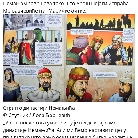
Немањом завршава тако што Урош Нејаки испраћа
Мрњавчевиће пут Маричке битке.
Стрип о династији Немањића
© Спутник / Лола Ђорђевић
„Урош после тога умире и ту је негде крај саме
династије Немањића. Али ми ћемо наставити целу
причу тако што ћемо осим Маричке битке, урадити и