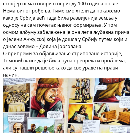
скок јер осма говори о периоду 100 година после
Немањиног рођења. Тиме смо хтели да покажемо
како је Србија већ тада била развијенија земља у
односу на сам почетак њеног формирања. У том
осмом албуму забележена је она лепа љубавна прича
о Јелени Анжујској која је дошла у Србију путем који и
данас зовемо – Долина јоргована.
О припреми за објављивање стриповане историје,
Томовић каже да је била пуна препрека и проблема,
али су нашли решење како да све ураде на прави
начин.